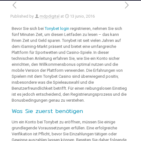
Published by
mdpdigital
at
13 junio, 2016
Bevor Sie sich bei
Tonybet login
registrieren, nehmen Sie sich
fünf Minuten Zeit, um diesen Leitfaden zu lesen – das kann
Ihnen Zeit und Geld sparen. Tonybet ist seit vielen Jahren auf
dem iGaming-Markt präsent und bietet eine umfangreiche
Plattform für Sportwetten und Casino-Spiele. In dieser
technischen Anleitung erfahren Sie, wie Sie ein Konto sicher
einrichten, den Willkommensbonus optimal nutzen und die
mobile Version der Plattform verwenden. Die Erfahrungen von
Spielern mit dem Tonybet Casino sind überwiegend positiv,
insbesondere was die Spieleauswahl und die
Benutzerfreundlichkeit betrifft. Für einen reibungslosen Einstieg
ist es jedoch entscheidend, den Registrierungsprozess und die
Bonusbedingungen genau zu verstehen.
Was Sie zuerst benötigen
Um ein Konto bei Tonybet zu eröffnen, müssen Sie einige
grundlegende Voraussetzungen erfüllen. Eine erfolgreiche
Verifikation ist Pflicht, bevor Sie Einzahlungen tätigen oder
Gewinne auszahlen lassen können. Bereiten Sie daher folgende