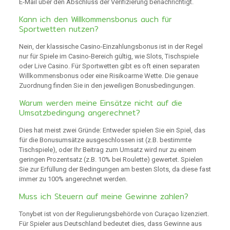
E-Mail über den Abschluss der Verifizierung benachrichtigt.
Kann ich den Willkommensbonus auch für
Sportwetten nutzen?
Nein, der klassische Casino-Einzahlungsbonus ist in der Regel
nur für Spiele im Casino-Bereich gültig, wie Slots, Tischspiele
oder Live Casino. Für Sportwetten gibt es oft einen separaten
Willkommensbonus oder eine Risikoarme Wette. Die genaue
Zuordnung finden Sie in den jeweiligen Bonusbedingungen.
Warum werden meine Einsätze nicht auf die
Umsatzbedingung angerechnet?
Dies hat meist zwei Gründe: Entweder spielen Sie ein Spiel, das
für die Bonusumsätze ausgeschlossen ist (z.B. bestimmte
Tischspiele), oder Ihr Beitrag zum Umsatz wird nur zu einem
geringen Prozentsatz (z.B. 10% bei Roulette) gewertet. Spielen
Sie zur Erfüllung der Bedingungen am besten Slots, da diese fast
immer zu 100% angerechnet werden.
Muss ich Steuern auf meine Gewinne zahlen?
Tonybet ist von der Regulierungsbehörde von Curaçao lizenziert.
Für Spieler aus Deutschland bedeutet dies, dass Gewinne aus