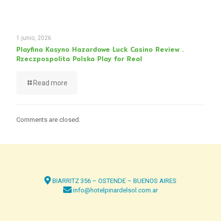
1 junio, 2026
Playfina Kasyno Hazardowe Luck Casino Review .
Rzeczpospolita Polska Play for Real
Read more
Comments are closed.
BIARRITZ 356 – OSTENDE – BUENOS AIRES
info@hotelpinardelsol.com.ar