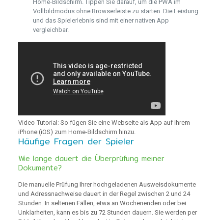
Home-Bildschirm. Tippen Sie darauf, um die PWA im
Vollbildmodus ohne Browserleiste zu starten. Die Leistung
und das Spielerlebnis sind mit einer nativen App
vergleichbar.
Video-Tutorial: So fügen Sie eine Webseite als App auf Ihrem
iPhone (iOS) zum Home-Bildschirm hinzu.
Häufige Fragen der Spieler
Wie lange dauert die Überprüfung meiner
Dokumente?
Die manuelle Prüfung Ihrer hochgeladenen Ausweisdokumente
und Adressnachweise dauert in der Regel zwischen 2 und 24
Stunden. In seltenen Fällen, etwa an Wochenenden oder bei
Unklarheiten, kann es bis zu 72 Stunden dauern. Sie werden per