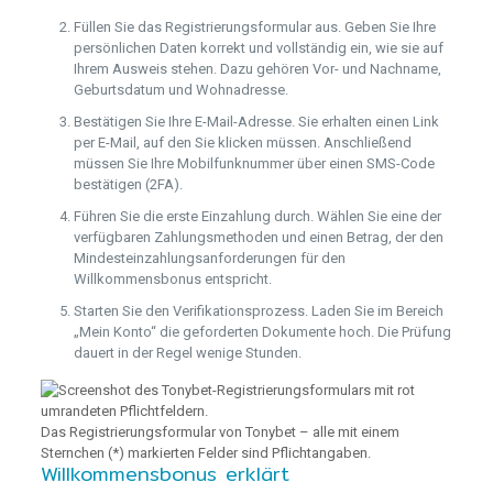
Füllen Sie das Registrierungsformular aus. Geben Sie Ihre
persönlichen Daten korrekt und vollständig ein, wie sie auf
Ihrem Ausweis stehen. Dazu gehören Vor- und Nachname,
Geburtsdatum und Wohnadresse.
Bestätigen Sie Ihre E-Mail-Adresse. Sie erhalten einen Link
per E-Mail, auf den Sie klicken müssen. Anschließend
müssen Sie Ihre Mobilfunknummer über einen SMS-Code
bestätigen (2FA).
Führen Sie die erste Einzahlung durch. Wählen Sie eine der
verfügbaren Zahlungsmethoden und einen Betrag, der den
Mindesteinzahlungsanforderungen für den
Willkommensbonus entspricht.
Starten Sie den Verifikationsprozess. Laden Sie im Bereich
„Mein Konto“ die geforderten Dokumente hoch. Die Prüfung
dauert in der Regel wenige Stunden.
Das Registrierungsformular von Tonybet – alle mit einem
Sternchen (*) markierten Felder sind Pflichtangaben.
Willkommensbonus erklärt