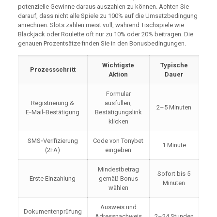
potenzielle Gewinne daraus auszahlen zu können. Achten Sie
darauf, dass nicht alle Spiele zu 100% auf die Umsatzbedingung
anrechnen. Slots zählen meist voll, während Tischspiele wie
Blackjack oder Roulette oft nur zu 10% oder 20% beitragen. Die
genauen Prozentsätze finden Sie in den Bonusbedingungen.
Wichtigste
Typische
Prozessschritt
Aktion
Dauer
Formular
Registrierung &
ausfüllen,
2–5 Minuten
E‑Mail‑Bestätigung
Bestätigungslink
klicken
SMS‑Verifizierung
Code von Tonybet
1 Minute
(2FA)
eingeben
Mindestbetrag
Sofort bis 5
Erste Einzahlung
gemäß Bonus
Minuten
wählen
Ausweis und
Dokumentenprüfung
Adressnachweis
2–24 Stunden