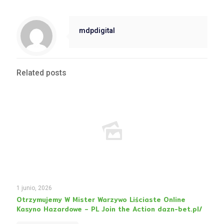
mdpdigital
Related posts
1 junio, 2026
Otrzymujemy W Mister Warzywo Liściaste Online
Kasyno Hazardowe – PL Join the Action dazn-bet.pl/