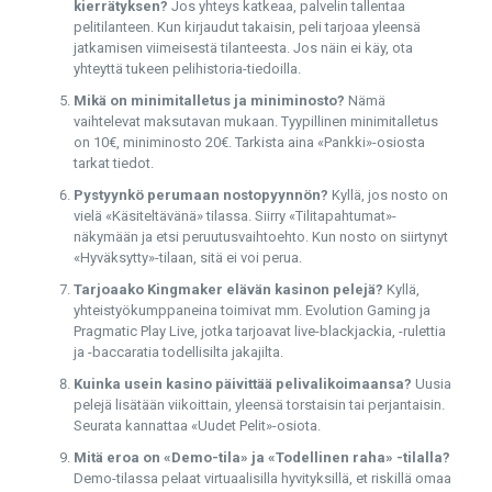
kierrätyksen?
Jos yhteys katkeaa, palvelin tallentaa
pelitilanteen. Kun kirjaudut takaisin, peli tarjoaa yleensä
jatkamisen viimeisestä tilanteesta. Jos näin ei käy, ota
yhteyttä tukeen pelihistoria-tiedoilla.
Mikä on minimitalletus ja miniminosto?
Nämä
vaihtelevat maksutavan mukaan. Tyypillinen minimitalletus
on 10€, miniminosto 20€. Tarkista aina «Pankki»-osiosta
tarkat tiedot.
Pystyynkö perumaan nostopyynnön?
Kyllä, jos nosto on
vielä «Käsiteltävänä» tilassa. Siirry «Tilitapahtumat»-
näkymään ja etsi peruutusvaihtoehto. Kun nosto on siirtynyt
«Hyväksytty»-tilaan, sitä ei voi perua.
Tarjoaako Kingmaker elävän kasinon pelejä?
Kyllä,
yhteistyökumppaneina toimivat mm. Evolution Gaming ja
Pragmatic Play Live, jotka tarjoavat live-blackjackia, -rulettia
ja -baccaratia todellisilta jakajilta.
Kuinka usein kasino päivittää pelivalikoimaansa?
Uusia
pelejä lisätään viikoittain, yleensä torstaisin tai perjantaisin.
Seurata kannattaa «Uudet Pelit»-osiota.
Mitä eroa on «Demo-tila» ja «Todellinen raha» -tilalla?
Demo-tilassa pelaat virtuaalisilla hyvityksillä, et riskillä omaa