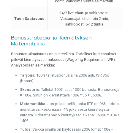
kortit. Valikoima vaihtelee maittain.
24/7 live-chatti ja sähköposti.
Tuen Saatavuus
Vastausajat: chat noin 2 min,
sähköposti 6-12 tuntia.
Bonusstrategia ja Kierrätyksen
Matematiikka
Bonusten «ilmaisuus» on suhteellista. Todelliset kustannukset
piilevät kierrätysvaatimuksessa (Wagering Requirement, WR).
Analysoidaan esimerkkiä:
Tarjous:
100% talletusbonus aina 200€ asti, WR 35x
(bonus).
Skenaario:
Talletat 100€, saat 100€ bonusta. Bonusvaroja
= 100€. Sinun on kierrätettävä 100€ * 35 = 3500€.
Matematiikka:
Jos pelaat peliä, jonka RTP on 96%, odotat
menettäväsi keskimäärin 4% jokaisesta kierrätetystä
eurosta. Odotettu häviö kierrätyksen aikana: 3500€ * 0.04 =
140€.
Tulos:
Vaikka sinulla on käytössäsi 200€ (omat 100€ +