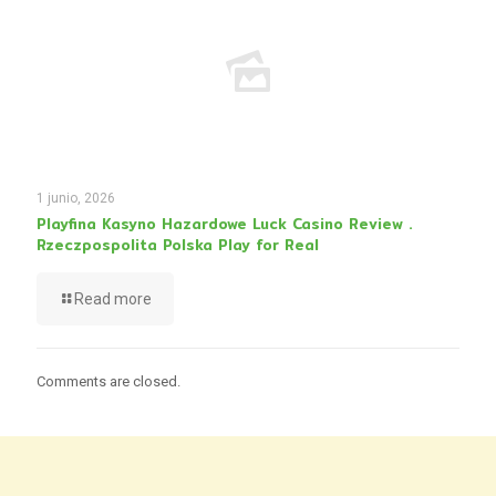
1 junio, 2026
Playfina Kasyno Hazardowe Luck Casino Review .
Rzeczpospolita Polska Play for Real
Read more
Comments are closed.