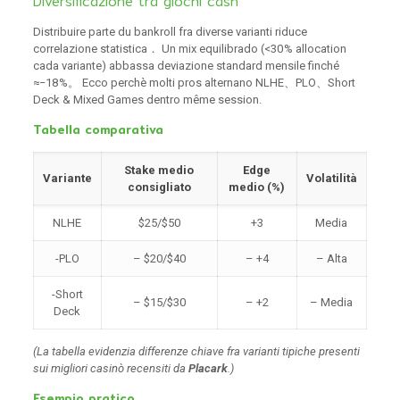
Diversificazione tra giochi cash
Distribuire parte du bankroll fra diverse varianti riduce
correlazione statistica． Un mix equilibrado (<30 % allocation
cada variante) abbassa deviazione standard mensile finché
≈−18 %。 Ecco perchè molti pros alternano NLHE、PLO、Short
Deck & Mixed Games dentro même session.
Tabella comparativa
Stake medio
Edge
Variante
Volatilità
consigliato
medio (%)
NLHE
$25/$50
+3
Media
-PLO
– $20/$40
– +4
– Alta
-Short
– $15/$30
– +2
– Media
Deck
(La tabella evidenzia differenze chiave fra varianti tipiche presenti
sui migliori casinò recensiti da
Placark
.)
Esempio pratico