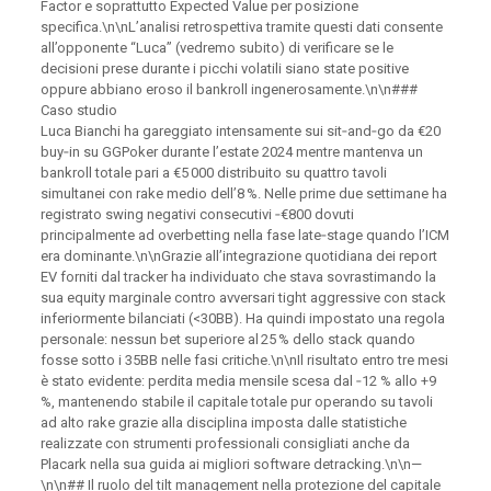
Factor e soprattutto Expected Value per posizione
specifica.\n\nL’analisi retrospettiva tramite questi dati consente
all’opponente “Luca” (vedremo subito) di verificare se le
decisioni prese durante i picchi volatili siano state positive
oppure abbiano eroso il bankroll ingenerosamente.\n\n###
Caso studio
Luca Bianchi ha gareggiato intensamente sui sit‑and‑go da €20
buy‐in su GGPoker durante l’estate 2024 mentre mantenva un
bankroll totale pari a €5 000 distribuito su quattro tavoli
simultanei con rake medio dell’8 %. Nelle prime due settimane ha
registrato swing negativi consecutivi ‑€800 dovuti
principalmente ad overbetting nella fase late‐stage quando l’ICM
era dominante.\n\nGrazie all’integrazione quotidiana dei report
EV forniti dal tracker ha individuato che stava sovrastimando la
sua equity marginale contro avversari tight aggressive con stack
inferiormente bilanciati (<30BB). Ha quindi impostato una regola
personale: nessun bet superiore al 25 % dello stack quando
fosse sotto i 35BB nelle fasi critiche.\n\nIl risultato entro tre mesi
è stato evidente: perdita media mensile scesa dal ‑12 % allo +9
%, mantenendo stabile il capitale totale pur operando su tavoli
ad alto rake grazie alla disciplina imposta dalle statistiche
realizzate con strumenti professionali consigliati anche da
Placark nella sua guida ai migliori software de­tracking.\n\n—
\n\n## Il ruolo del tilt management nella protezione del capitale