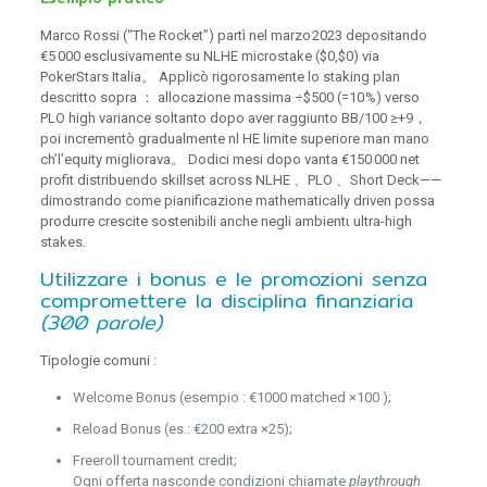
Marco Rossi (“The Rocket”) partì nel marzo 2023 depositando
€5 000 esclusivamente su NLHE microstake ($0,$0) via
PokerStars Italia。 Applicò rigorosamente lo staking plan
descritto sopra ： allocazione massima ÷$500 (=10 %) verso
PLO high variance soltanto dopo aver raggiunto BB/100 ≥+9，
poi incrementò gradualmente nl HE limite superiore man mano
ch’l’equity migliorava。 Dodici mesi dopo vanta €150 000 net
profit distribuendo skillset across NLHE 、PLO 、Short Deck——
dimostrando come pianificazione mathematically driven possa
produrre crescite sostenibili anche negli ambientι ultra-high
stakes.
Utilizzare i bonus e le promozioni senza
compromettere la disciplina finanziaria
(300 parole)
Tipologie comuni :
Welcome Bonus (esempio : €1000 matched ×100 );
Reload Bonus (es.: €200 extra ×25);
Freeroll tournament credit;
Ogni offerta nasconde condizioni chiamate
playthrough