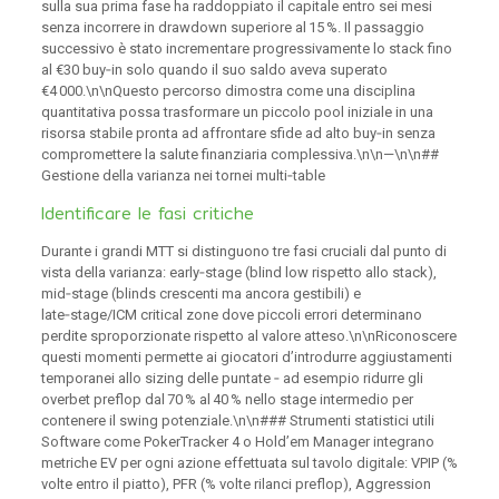
sulla sua prima fase ha raddoppiato il capitale entro sei mesi
senza incorrere in drawdown superiore al 15 %. Il passaggio
successivo è stato incrementare progressivamente lo stack fino
al €30 buy‐in solo quando il suo saldo aveva superato
€4 000.\n\nQuesto percorso dimostra come una disciplina
quantitativa possa trasformare un piccolo pool iniziale in una
risorsa stabile pronta ad affrontare sfide ad alto buy‐in senza
compromettere la salute finanziaria complessiva.\n\n—\n\n##
Gestione della varianza nei tornei multi‑table
Identificare le fasi critiche
Durante i grandi MTT si distinguono tre fasi cruciali dal punto di
vista della varianza: early‑stage (blind low rispetto allo stack),
mid‑stage (blinds crescenti ma ancora gestibili) e
late‑stage/ICM critical zone dove piccoli errori determinano
perdite sproporzionate rispetto al valore atteso.\n\nRiconoscere
questi momenti permette ai giocatori d’introdurre aggiustamenti
temporanei allo sizing delle puntate ‑ ad esempio ridurre gli
overbet preflop dal 70 % al 40 % nello stage intermedio per
contenere il swing potenziale.\n\n### Strumenti statistici utili
Software come PokerTracker 4 o Hold’em Manager integrano
metriche EV per ogni azione effettuata sul tavolo digitale: VPIP (%
volte entro il piatto), PFR (% volte rilanci preflop), Aggression