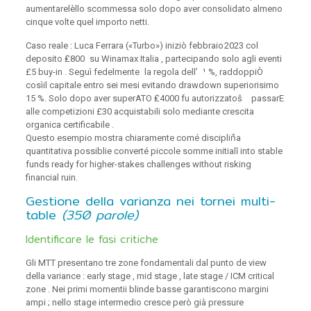
aumentarelèllo scommessa solo dopo aver consolidatо almeno
cinque volte quel importо netti​​.
Caso reale : Luca Ferrara («Turbo») iniziò febbraio 2023 col
deposito ₤800 su Winamax Italia , partecipando solo agli eventi
£5 buy-in . Seguì fedelmente la regola dell’ ¹ %, raddoppiÒ
così ️il capitale entro sei mesi evitando drawdown superiorisimo
15 %. Solo dopo aver superATO ₤4000 fu autorizzatoŝ passarE
alle competizioni £30 acquistabili solo mediante crescita
organica certificabile .
Questo esempio mostra chiaramente comé disciplin̐а
quantitativa possiblie converté piccole somme initialĭ into stable
funds ready for higher-stakes challenges without risking
financial ruin.
Gestione della varianza nei tornei multi-
table
(350 parole)
Identificare le fasi critiche
Gli MTT presentano tre zone fondamentali dal punto de view
della variance : early stage , mid stage , late stage / ICM critical
zone . Nei primi momentii blinde basse garantiscono margini
ampi ; nello stage intermedio cresce però già pressure