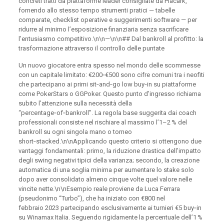
concreti tratti da piattaforme leader consigliate da Placark,
fornendo allo stesso tempo strumenti pratici — tabelle
comparate, checklist operative e suggerimenti software — per
ridurre al minimo l’esposizione finanziaria senza sacrificare
l’entusiasmo competitivo.\n\n—\n\n## Dal bankroll al profitto: la
trasformazione attraverso il controllo delle puntate
Un nuovo giocatore entra spesso nel mondo delle scommesse
con un capitale limitato: €200‑€500 sono cifre comuni tra i neofiti
che partecipano ai primi sit‑and‑go low buy‑in su piattaforme
come PokerStars o GGPoker. Questo punto d’ingresso richiama
subito l’attenzione sulla necessità della
“percentage‑of‑bankroll”. La regola base suggerita dai coach
professionali consiste nel rischiare al massimo l’1–2 % del
bankroll su ogni singola mano o torneo
short‑stacked.\n\nApplicando questo criterio si ottengono due
vantaggi fondamentali: primo, la riduzione drastica dell’impatto
degli swing negativi tipici della varianza; secondo, la creazione
automatica di una soglia minima per aumentare lo stake solo
dopo aver consolidato almeno cinque volte quel valore nelle
vincite nette.\n\nEsempio reale proviene da Luca Ferrara
(pseudonimo “Turbo”), che ha iniziato con €800 nel
febbraio 2023 partecipando esclusivamente ai turnieri €5 buy‑in
su Winamax Italia. Seguendo rigidamente la percentuale dell’1 %