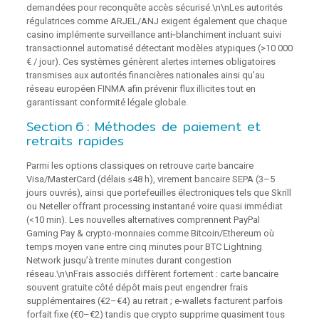
demandées pour reconquête accès sécurisé.\n\nLes autorités
régulatrices comme ARJEL/ANJ exigent également que chaque
casino implémente surveillance anti‑blanchiment incluant suivi
transactionnel automatisé détectant modèles atypiques (>10 000
€ / jour). Ces systèmes génèrent alertes internes obligatoires
transmises aux autorités financières nationales ainsi qu’au
réseau européen FINMA afin prévenir flux illicites tout en
garantissant conformité légale globale.
Section 6 : Méthodes de paiement et
retraits rapides
Parmi les options classiques on retrouve carte bancaire
Visa/MasterCard (délais ≤48 h), virement bancaire SEPA (3–5
jours ouvrés), ainsi que portefeuilles électroniques tels que Skrill
ou Neteller offrant processing instantané voire quasi immédiat
(<10 min). Les nouvelles alternatives comprennent PayPal
Gaming Pay & crypto-monnaies comme Bitcoin/Ethereum où
temps moyen varie entre cinq minutes pour BTC Lightning
Network jusqu’à trente minutes durant congestion
réseau.\n\nFrais associés diffèrent fortement : carte bancaire
souvent gratuite côté dépôt mais peut engendrer frais
supplémentaires (€2–€4) au retrait ; e-wallets facturent parfois
forfait fixe (€0–€2) tandis que crypto supprime quasiment tous