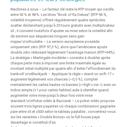
Machines à sous – Le facteur clé reste le RTP moyen qui oscille
entre 92 % et 98 %. Les titres “Book of Ra Deluxe” (RTP 96 %,
volatilité moyenne) offrent régulièrement quatre symboles
scatter déclenchant jusqu’à 20 tours gratuits avec multiplicateur
x3 ; il convient toutefois d’ajuster sa mise selon la volatilité afin
de survivre aux séquences longues sans gain
majeur.\n\nRoulette – La version européenne possède
uniquement zéro (RTP 97,3 %), alors que l’américaine ajoute
double zéro réduisant légèrement l’avantage maison (
RTP≈94%).
La stratégie « Martingale modérée » consiste à doubler après
chaque perte mais à imposer une limite maximale égale au
montant initial multiplié par quatre afin d’éviter l’effondrement du
bankroll.\n\nBlackjack – Appliquer la règle « stand on soft‑17 »
augmente légèrement vos chances (~0,5 %); compter
mentalement les cartes hautes vs basses (« High‑Low ») avec un
indice simple (+1 pour cartes faibles) aide à identifier quand
augmenter votre mise jusqu’à deux fois votre mise
standard.\n\nPoker vidéo & Baccarat – Le poker vidéo propose
souvent trois lignes payantes où chaque combinaison gagnante
paie entre x5 et x500 selon le tableau paytable ; concentrez‑vous
sur les variantes « Double Bonus» où le full house paye
davantage si constitué d’as.