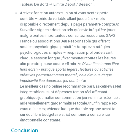
Tableau De Bord → Limite Dépôt / Session .
Activez fonction auto­exclusion si vous sentez perte
contrôle ­– période variable allant jusqu’à six mois
disponible directement depuis page paramètre compte.
\n
Surveillez signes addiction tels qu’envie irrégulière jouer
malgré pertes importantes ; consultez ressources SAVS
France ou associations Jeu Responsable qui offrent
soutien psychologique gratuit.
\n
Adoptez stratégies
psychologiques simples ­– respiration profonde avant
chaque session longue , fixer minuteur toutes les heures
afin prendre pause courte >5 min .\n
Diversifiez temps libre
hors écran ‑ pratique sports légers , lectures ou activités
créatives permettant reset mental.; cela diminue risque
impulsivité liée dopamine jeu continu.
\n
Le meilleur casino online recommandé par Basketnews.Net
intègre tableau suivi dépenses temps réel affichant
graphique journalier consommation jeu vs limite fixée ; cela
aide visuellement garder maîtrise totale.\nEnfin rappelez-
vous qu’une expérience ludique durable repose avant tout
sur équilibre budgétaire strict combiné à conscience
émotionnelle constante.
Conclusion