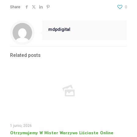
Share
0
mdpdigital
Related posts
1 junio, 2026
Otrzymujemy W Mister Warzywo Liściaste Online