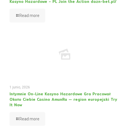
Kasyno Hazardowe – PL Join the Action dazn-bet.pl/
Read more
1 junio, 2026
Intymnie On-Line Kasyno Hazardowe Gra Pracował
Około Ciebie Casino AmunRa — region europejski Try
It Now
Read more