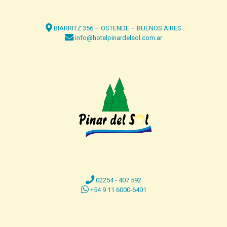
BIARRITZ 356 – OSTENDE – BUENOS AIRES
info@hotelpinardelsol.com.ar
02254 - 407 592
+54 9 11 6000-6401