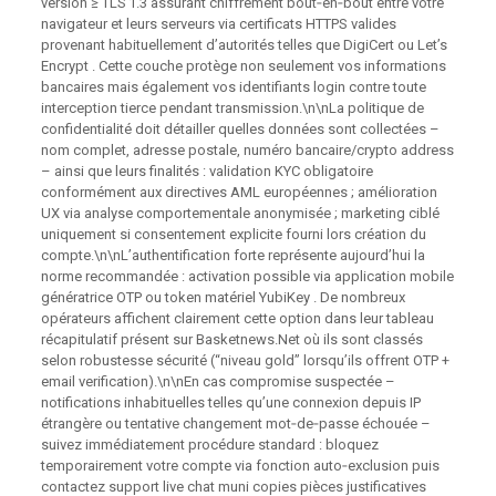
version ≥ TLS 1.​3 assurant chiffrement bout‑en‑bout entre votre
navigateur et leurs serveurs via certificats HTTPS valides
provenant habituellement d’autorités telles que DigiCert ou Let’s
Encrypt . Cette couche protège non seulement vos informations
bancaires mais également vos identifiants login contre toute
interception tierce pendant transmission.\n\nLa politique de
confidentialité doit détailler quelles données sont collectées –
nom complet, adresse postale, numéro bancaire/crypto address
– ainsi que leurs finalités : validation KYC obligatoire
conformément aux directives AML européennes ; amélioration
UX via analyse comportementale anonymisée ; marketing ciblé
uniquement si consentement explicite fourni lors création du
compte.\n\nL’authentification forte représente aujourd’hui la
norme recommandée : activation possible via application mobile
génératrice OTP ou token matériel YubiKey . De nombreux
opérateurs affichent clairement cette option dans leur tableau
récapitulatif présent sur Basketnews.Net où ils sont classés
selon robustesse sécurité (“niveau gold” lorsqu’ils offrent OTP +
email verification).\n\nEn cas compromise suspectée –
notifications inhabituelles telles qu’une connexion depuis IP
étrangère ou tentative changement mot‑de‑passe échouée –
suivez immédiatement procédure standard : bloquez
temporairement votre compte via fonction auto‑exclusion puis
contactez support live chat muni copies pièces justificatives