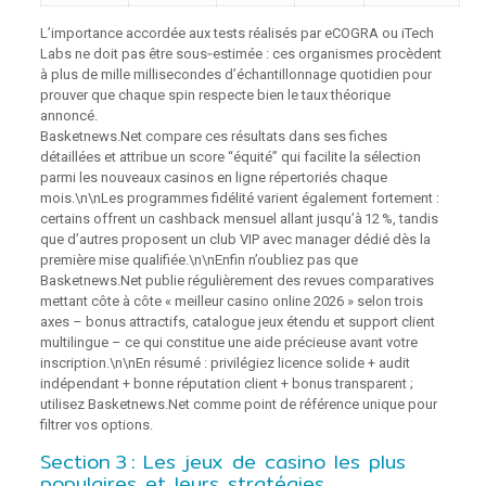
L’importance accordée aux tests réalisés par eCOGRA ou iTech
Labs ne doit pas être sous‑estimée : ces organismes procèdent
à plus de mille millisecondes d’échantillonnage quotidien pour
prouver que chaque spin respecte bien le taux théorique
annoncé.
Basketnews.Net compare ces résultats dans ses fiches
détaillées et attribue un score “équité” qui facilite la sélection
parmi les nouveaux casinos en ligne répertoriés chaque
mois.\n\nLes programmes fidélité varient également fortement :
certains offrent un cashback mensuel allant jusqu’à 12 %, tandis
que d’autres proposent un club VIP avec manager dédié dès la
première mise qualifiée.\n\nEnfin n’oubliez pas que
Basketnews.Net publie régulièrement des revues comparatives
mettant côte à côte « meilleur casino online 2026 » selon trois
axes – bonus attractifs, catalogue jeux étendu et support client
multilingue – ce qui constitue une aide précieuse avant votre
inscription.\n\nEn résumé : privilégiez licence solide + audit
indépendant + bonne réputation client + bonus transparent ;
utilisez Basketnews.Net comme point de référence unique pour
filtrer vos options.
Section 3 : Les jeux de casino les plus
populaires et leurs stratégies