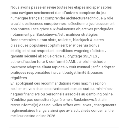
Nous avons passé en revue toutes les étapes indispensables
pour naviguer sereinement dans l’univers complexe du jeu
numérique français : comprendre architecture technique & rôle
crucial des licences européennes ; sélectionner judicieusement
son nouveau site grâce aux évaluations objectives prodiguées
notamment par Basketnews.Net ; maîtriser stratégies
fondamentales autour slots, roulette , blackjack & autres
classiques populaires ; optimiser bénéfices via bonus
intelligents tout respectant conditions wagering réalistes ;
garantir sécurité absolue grâce au cryptage SSL/TLS ,
authentification forte & conformité AML ; choisir méthode
paiement adaptée alliant rapidité & coût minimal ; enfin adopter
pratiques responsables incluant budget limité & pauses
régulières.
En appliquant ces recommandations vous maximisez non
seulement vos chances divertissantes mais surtout minimisez
risques financiers ou personnels associés au gambling online.
N’oubliez pas consulter régulièrement Basketnews.Net afin
rester informé(e) des nouvelles offres exclusives , changements
réglementaires français ainsi que avis actualisés concernant le
meilleur casino online 2026.