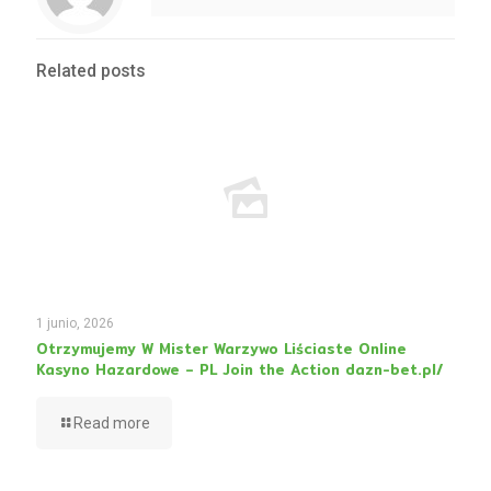
Related posts
1 junio, 2026
Otrzymujemy W Mister Warzywo Liściaste Online
Kasyno Hazardowe – PL Join the Action dazn-bet.pl/
Read more