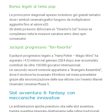
Bonus legati al tema pop
Le promozioni stagionali spesso includono giri gratuiti tematici
dove i simboli cinematografici fungono da moltiplicatori
aggiuntivi fino al valore x20.
Gli utenti possono sbloccare un “Director’s Cut” bonus se
completano tutte le missioni narrative entro dieci spin
consecutivi.
Jackpot progressivo “fan‑favorite”
Il jackpot progressivo legato a “Harry Potter – Magic Wins” ha
superato i €12 milioni nel gennaio 2024 dopo aver accumulato
contributi da oltre 150 000 giocatori internazionali.
Un secondo record notevole appartiene a “Avengers Assemble”,
dove il vincitore ha incassato €9 milioni nel mese precedente
grazie alla sincronizzazione delle sue vittorie con l’evento Marvel
Cinematic Universe Phase 5.
Slot avventura & fantasy con
meccaniche innovative
Le ambientazioni epiche prendono vita nelle slot avventura
tramite questline integrate direttamente nelle rulline tradizionali.