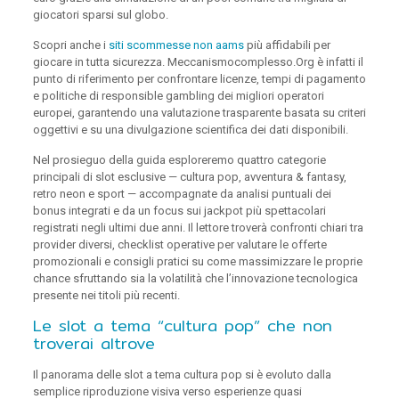
giocatori sparsi sul globo.
Scopri anche i
siti scommesse non aams
più affidabili per
giocare in tutta sicurezza. Meccanismocomplesso.Org è infatti il
punto di riferimento per confrontare licenze, tempi di pagamento
e politiche di responsible gambling dei migliori operatori
europei, garantendo una valutazione trasparente basata su criteri
oggettivi e su una divulgazione scientifica dei dati disponibili.
Nel prosieguo della guida esploreremo quattro categorie
principali di slot esclusive — cultura pop, avventura & fantasy,
retro neon e sport — accompagnate da analisi puntuali dei
bonus integrati e da un focus sui jackpot più spettacolari
registrati negli ultimi due anni. Il lettore troverà confronti chiari tra
provider diversi, checklist operative per valutare le offerte
promozionali e consigli pratici su come massimizzare le proprie
chance sfruttando sia la volatilità che l’innovazione tecnologica
presente nei titoli più recenti.
Le slot a tema “cultura pop” che non
troverai altrove
Il panorama delle slot a tema cultura pop si è evoluto dalla
semplice riproduzione visiva verso esperienze quasi