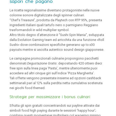
sapori che pagano
Le ricette regionalissime diventano protagoniste nelle nuove
colonne sonore digitalizzate degli spinner culinari.
“Chef’s Treasure’’, prodotta da Playtech con RTP 95%, presenta
ingredienti italiani quali tartufo nero o parmigiano Reggiano
trasformandoli in wild multiplier symbol.
Altro titolo degno d’attenzione è “Sushi Spin Mania’’, sviluppata
dalla Evolution Gaming team ed arricchita da una funzione «Roll
Sushi» dove combinazioni specifiche generano up to x30
payouts mentre si ascolta autentico sound design giapponese.
Le campagne promozionali culinarie propongono pacchetti
denominati
Degustazione Gratis
: depositando €20 ottieni dieci
free spin sulla linea paga ‘Pasta’, mentre ulteriormente puoi
accedere ad altri cinque giri sull’indice ‘Pizza Margherita’.
Tali offerte vengono presentate insieme ad opzioni cashback
settimanali pari al 12% sulla perdita netta cumulativa sostenuta
nei giochi food themed.
Strategie per massimizzare i bonus culinari
Sfrutta gli spin gratuiti concentrandoti sui payline attivate dai
simboli food high paying durante le sessionì ‘happy hour’;
combina questi momentanei multipliers col wagering minimo