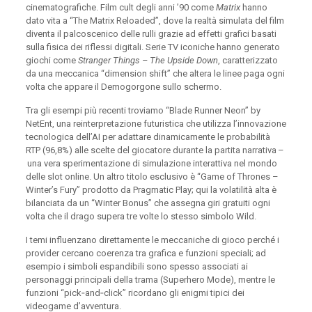
cinematografiche. Film cult degli anni ’90 come
Matrix
hanno
dato vita a “The Matrix Reloaded”, dove la realtà simulata del film
diventa il palcoscenico delle rulli grazie ad effetti grafici basati
sulla fisica dei riflessi digitali. Serie TV iconiche hanno generato
giochi come
Stranger Things – The Upside Down
, caratterizzato
da una meccanica “dimension shift” che altera le linee paga ogni
volta che appare il Demogorgone sullo schermo.
Tra gli esempi più recenti troviamo “Blade Runner Neon” by
NetEnt, una reinterpretazione futuristica che utilizza l’innovazione
tecnologica dell’AI per adattare dinamicamente le probabilità
RTP (96,8%) alle scelte del giocatore durante la partita narrativa –
una vera sperimentazione di simulazione interattiva nel mondo
delle slot online. Un altro titolo esclusivo è “Game of Thrones –
Winter’s Fury” prodotto da Pragmatic Play; qui la volatilità alta è
bilanciata da un “Winter Bonus” che assegna giri gratuiti ogni
volta che il drago supera tre volte lo stesso simbolo Wild.
I temi influenzano direttamente le meccaniche di gioco perché i
provider cercano coerenza tra grafica e funzioni speciali; ad
esempio i simboli espandibili sono spesso associati ai
personaggi principali della trama (Superhero Mode), mentre le
funzioni “pick‑and‑click” ricordano gli enigmi tipici dei
videogame d’avventura.