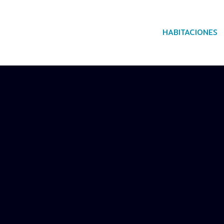
HABITACIONES