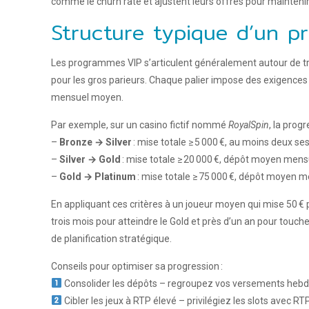
comme le churn rate et ajustent leurs offres pour maintenir u
Structure typique d’un pr
Les programmes VIP s’articulent généralement autour de trois
pour les gros parieurs. Chaque palier impose des exigences p
mensuel moyen.
Par exemple, sur un casino fictif nommé
RoyalSpin
, la progr
–
Bronze → Silver
: mise totale ≥ 5 000 €, au moins deux s
–
Silver → Gold
: mise totale ≥ 20 000 €, dépôt moyen mensu
–
Gold → Platinum
: mise totale ≥ 75 000 €, dépôt moyen m
En appliquant ces critères à un joueur moyen qui mise 50 € 
trois mois pour atteindre le Gold et près d’un an pour touc
de planification stratégique.
Conseils pour optimiser sa progression :
Consolider les dépôts – regroupez vos versements hebdo
Cibler les jeux à RTP élevé – privilégiez les slots avec 