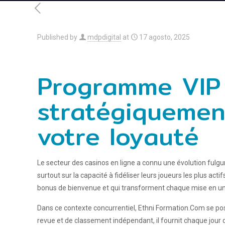
Published by
mdpdigital
at
17 agosto, 2025
Programme VIP 
stratégiquement
votre loyauté
Le secteur des casinos en ligne a connu une évolution fulgur
surtout sur la capacité à fidéliser leurs joueurs les plus a
bonus de bienvenue et qui transforment chaque mise en une
Dans ce contexte concurrentiel, Ethni Formation.Com se pos
revue et de classement indépendant, il fournit chaque jour de