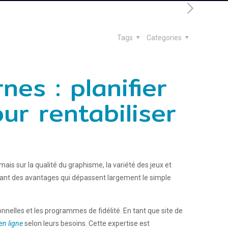
Tags
Categories
es : planifier
ur rentabiliser
ais sur la qualité du graphisme, la variété des jeux et
offrant des avantages qui dépassent largement le simple
nelles et les programmes de fidélité. En tant que site de
en ligne
selon leurs besoins. Cette expertise est