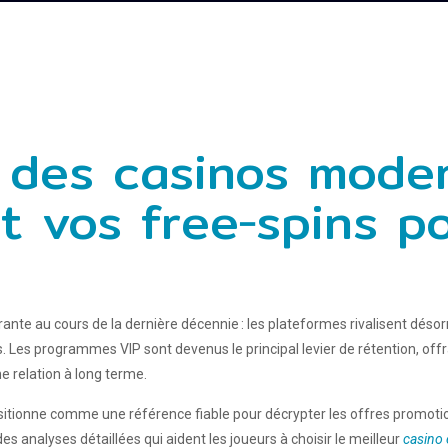
des casinos modern
 vos free‑spins po
ante au cours de la dernière décennie : les plateformes rivalisent désorm
ctifs. Les programmes VIP sont devenus le principal levier de rétention, 
 relation à long terme.
itionne comme une référence fiable pour décrypter les offres promotion
s analyses détaillées qui aident les joueurs à choisir le meilleur
casino 