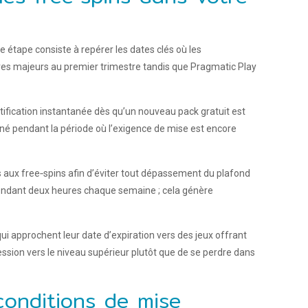
e étape consiste à repérer les dates clés où les
tres majeurs au premier trimestre tandis que Pragmatic Play
tification instantanée dès qu’un nouveau pack gratuit est
rné pendant la période où l’exigence de mise est encore
aux free‑spins afin d’éviter tout dépassement du plafond
é pendant deux heures chaque semaine ; cela génère
ui approchent leur date d’expiration vers des jeux offrant
ession vers le niveau supérieur plutôt que de se perdre dans
conditions de mise