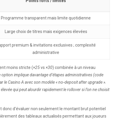
Points forts / limites
Programme transparent mais limite quotidienne
Large choix de titres mais exigences élevées
pport premium & invitations exclusives ; complexité
administrative
nt moins stricte (
×25
vs
×30
) combinée à un niveau
e option implique davantage d’étapes administratives (code
r le Casino A avec son modèle « no‑deposit after upgrade ».
vée qui peut alourdir rapidement le rollover si l’on ne choisit
ent donc d’évaluer non seulement le montant brut potentiel
ulièrement des tableaux actualisés permettant aux joueurs