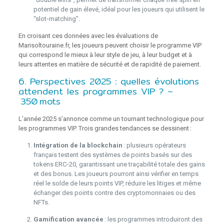
potentiel de gain élevé, idéal pour les joueurs qui utilisent le
“slot‑matching”.
En croisant ces données avec les évaluations de
Marisoltouraine.fr, les joueurs peuvent choisir le programme VIP
qui correspond le mieux à leur style de jeu, à leur budget et à
leurs attentes en matière de sécurité et de rapidité de paiement.
6. Perspectives 2025 : quelles évolutions
attendent les programmes VIP ? –
350 mots
L’année 2025 s’annonce comme un tournant technologique pour
les programmes VIP. Trois grandes tendances se dessinent :
Intégration de la blockchain
: plusieurs opérateurs
français testent des systèmes de points basés sur des
tokens ERC‑20, garantissant une traçabilité totale des gains
et des bonus. Les joueurs pourront ainsi vérifier en temps
réel le solde de leurs points VIP, réduire les litiges et même
échanger des points contre des cryptomonnaies ou des
NFTs.
Gamification avancée
: les programmes introduiront des