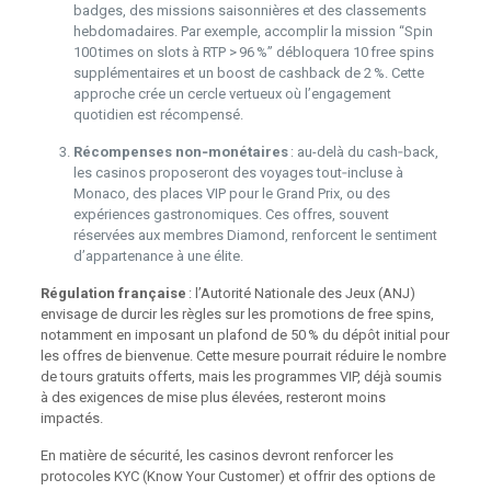
badges, des missions saisonnières et des classements
hebdomadaires. Par exemple, accomplir la mission “Spin
100 times on slots à RTP > 96 %” débloquera 10 free spins
supplémentaires et un boost de cashback de 2 %. Cette
approche crée un cercle vertueux où l’engagement
quotidien est récompensé.
Récompenses non‑monétaires
: au-delà du cash‑back,
les casinos proposeront des voyages tout‑incluse à
Monaco, des places VIP pour le Grand Prix, ou des
expériences gastronomiques. Ces offres, souvent
réservées aux membres Diamond, renforcent le sentiment
d’appartenance à une élite.
Régulation française
: l’Autorité Nationale des Jeux (ANJ)
envisage de durcir les règles sur les promotions de free spins,
notamment en imposant un plafond de 50 % du dépôt initial pour
les offres de bienvenue. Cette mesure pourrait réduire le nombre
de tours gratuits offerts, mais les programmes VIP, déjà soumis
à des exigences de mise plus élevées, resteront moins
impactés.
En matière de sécurité, les casinos devront renforcer les
protocoles KYC (Know Your Customer) et offrir des options de