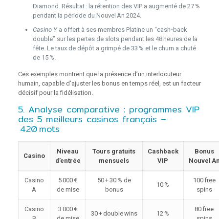
Diamond. Résultat : la rétention des VIP a augmenté de 27 %
pendant la période du Nouvel An 2024.
Casino Y
a offert à ses membres Platine un “cash‑back
double” sur les pertes de slots pendant les 48 heures de la
fête. Le taux de dépôt a grimpé de 33 % et le churn a chuté
de 15 %.
Ces exemples montrent que la présence d’un interlocuteur
humain, capable d’ajuster les bonus en temps réel, est un facteur
décisif pour la fidélisation.
5. Analyse comparative : programmes VIP
des 5 meilleurs casinos français –
420 mots
Niveau
Tours gratuits
Cashback
Bonus
Casino
d’entrée
mensuels
VIP
Nouvel A
Casino
5 000 €
50 + 30 % de
100 free
10 %
A
de mise
bonus
spins
Casino
3 000 €
80 free
30 + double wins
12 %
B
de mise
spins