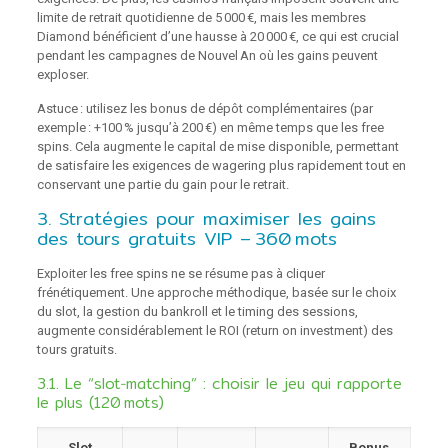
limite de retrait quotidienne de 5 000 €, mais les membres
Diamond bénéficient d’une hausse à 20 000 €, ce qui est crucial
pendant les campagnes de Nouvel An où les gains peuvent
exploser.
Astuce : utilisez les bonus de dépôt complémentaires (par
exemple : +100 % jusqu’à 200 €) en même temps que les free
spins. Cela augmente le capital de mise disponible, permettant
de satisfaire les exigences de wagering plus rapidement tout en
conservant une partie du gain pour le retrait.
3. Stratégies pour maximiser les gains
des tours gratuits VIP – 360 mots
Exploiter les free spins ne se résume pas à cliquer
frénétiquement. Une approche méthodique, basée sur le choix
du slot, la gestion du bankroll et le timing des sessions,
augmente considérablement le ROI (return on investment) des
tours gratuits.
3.1. Le “slot‑matching” : choisir le jeu qui rapporte
le plus (120 mots)
Slot
Bonus