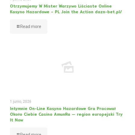
Otrzymujemy W Mister Warzywo Liściaste Online
Kasyno Hazardowe – PL Join the Action dazn-bet.pl/
Read more
1 junio, 2026
Intymnie On-Line Kasyno Hazardowe Gra Pracował
Około Ciebie Casino AmunRa — region europejski Try
It Now
Read more