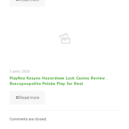
1 junio, 2026
Playfina Kasyno Hazardowe Luck Casino Review .
Rzeczpospolita Polska Play for Real
Read more
Comments are closed.