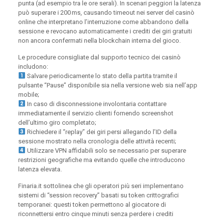
punta (ad esempio tra le ore serali). In scenari peggiori la latenza
può superare i 200 ms, causando timeout nei server del casinò
online che interpretano l’interruzione come abbandono della
sessione e revocano automaticamente i crediti dei giri gratuiti
non ancora confermati nella blockchain interna del gioco.
Le procedure consigliate dal supporto tecnico dei casinò
includono:
Salvare periodicamente lo stato della partita tramite il
pulsante “Pause” disponibile sia nella versione web sia nell’app
mobile;
In caso di disconnessione involontaria contattare
immediatamente il servizio clienti fornendo screenshot
dell’ultimo giro completato;
Richiedere il “replay” dei giri persi allegando l’ID della
sessione mostrato nella cronologia delle attività recenti;
Utilizzare VPN affidabili solo se necessario per superare
restrizioni geografiche ma evitando quelle che introducono
latenza elevata.
Finaria.it sottolinea che gli operatori più seri implementano
sistemi di “session recovery” basati su token crittografici
temporanei: questi token permettono al giocatore di
riconnettersi entro cinque minuti senza perdere i crediti