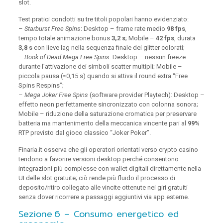
slot.
Test pratici condotti su tre titoli popolari hanno evidenziato:
–
Starburst Free Spins
: Desktop – frame rate medio
98 fps
,
tempo totale animazione bonus
3,2 s
; Mobile –
42 fps
, durata
3,8 s
con lieve lag nella sequenza finale dei glitter colorati;
–
Book of Dead Mega Free Spins
: Desktop – nessun freeze
durante l’attivazione dei simboli scatter multipli; Mobile –
piccola pausa (≈0,15 s) quando si attiva il round extra “Free
Spins Respins”;
–
Mega Joker Free Spins
(software provider Playtech): Desktop –
effetto neon perfettamente sincronizzato con colonna sonora;
Mobile – riduzione della saturazione cromatica per preservare
batteria ma mantenimento della meccanica vincente pari al
99%
RTP previsto dal gioco classico “Joker Poker”.
Finaria.it osserva che gli operatori orientati verso crypto casino
tendono a favorire versioni desktop perché consentono
integrazioni più complesse con wallet digitali direttamente nella
UI delle slot gratuite; ciò rende più fluido il processo di
deposito/ritiro collegato alle vincite ottenute nei giri gratuiti
senza dover ricorrere a passaggi aggiuntivi via app esterne.
Sezione 6 – Consumo energetico ed