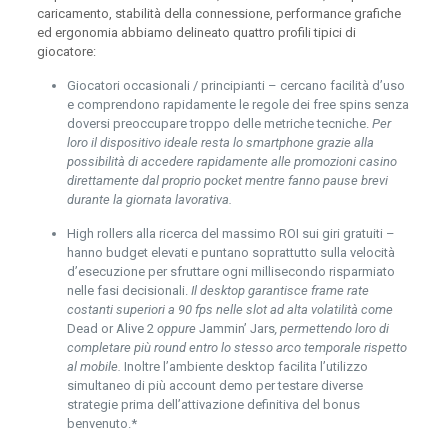
caricamento, stabilità della connessione, performance grafiche
ed ergonomia abbiamo delineato quattro profili tipici di
giocatore:
Giocatori occasionali / principianti – cercano facilità d’uso
e comprendono rapidamente le regole dei free spins senza
doversi preoccupare troppo delle metriche tecniche.
Per
loro il dispositivo ideale resta lo smartphone grazie alla
possibilità di accedere rapidamente alle promozioni casino
direttamente dal proprio pocket mentre fanno pause brevi
durante la giornata lavorativa.
High rollers alla ricerca del massimo ROI sui giri gratuiti –
hanno budget elevati e puntano soprattutto sulla velocità
d’esecuzione per sfruttare ogni millisecondo risparmiato
nelle fasi decisionali.
Il desktop garantisce frame rate
costanti superiori a 90 fps nelle slot ad alta volatilità come
Dead or Alive 2
oppure
Jammin’ Jars
, permettendo loro di
completare più round entro lo stesso arco temporale rispetto
al mobile.
Inoltre l’ambiente desktop facilita l’utilizzo
simultaneo di più account demo per testare diverse
strategie prima dell’attivazione definitiva del bonus
benvenuto.*