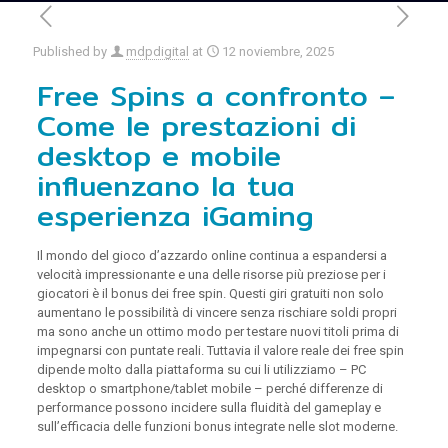
Published by
mdpdigital
at
12 noviembre, 2025
Free Spins a confronto –
Come le prestazioni di
desktop e mobile
influenzano la tua
esperienza iGaming
Il mondo del gioco d’azzardo online continua a espandersi a
velocità impressionante e una delle risorse più preziose per i
giocatori è il bonus dei free spin. Questi giri gratuiti non solo
aumentano le possibilità di vincere senza rischiare soldi propri
ma sono anche un ottimo modo per testare nuovi titoli prima di
impegnarsi con puntate reali. Tuttavia il valore reale dei free spin
dipende molto dalla piattaforma su cui li utilizziamo – PC
desktop o smartphone/tablet mobile – perché differenze di
performance possono incidere sulla fluidità del gameplay e
sull’efficacia delle funzioni bonus integrate nelle slot moderne.