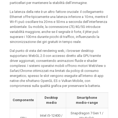
particellari per mantenere la stabilità dell’immagine.
La latenza della rete è un altro fattore cruciale: il collegamento
Ethernet offre tipicamente una latenza inferiore a 10 ms, mentre il
Wi‑Fi può oscillare tra 20 ms e 50 ms a seconda dell’interferenza
ambientale. Su mobile, la connessione LTE/4G/5G introduce
variabilità maggiore; anche se il segnale è forte, il jitter può
superare i 100 ms durante picchi di traffico, influenzando la
sincronizzazione dei giri gratuiti in tempo reale.
Dal punto di vista del rendering web, i browser desktop
supportano WebGL 2.0 con accesso diretto alla GPU tramite
driver aggiornati, consentendo animazioni fluide e shader
complessi. I sistemi operativi mobili offrono motori WebView o
Safari/Chrome ottimizzati ma limitati da policy di consumo
energetico; spesso le slot vengono eseguite all’interno di app
native che sfruttano OpenGL ES o Vulkan Mobile, con
compromessi sulla qualità grafica per preservare la batteria.
Desktop
Smartphone
Componente
medio
medio‑range
Snapdragon 7 Gen 1 /
Intel i5‑12400 /