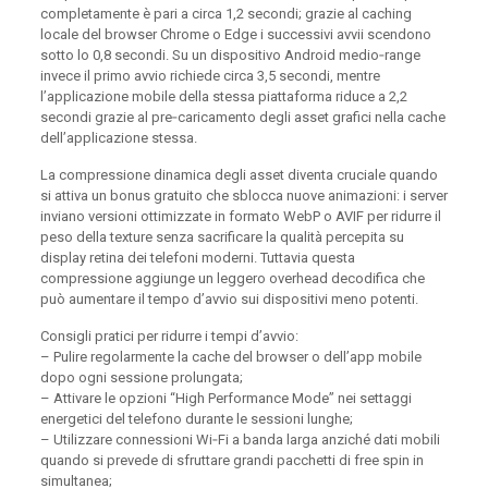
completamente è pari a circa 1,2 secondi; grazie al caching
locale del browser Chrome o Edge i successivi avvii scendono
sotto lo 0,8 secondi. Su un dispositivo Android medio‑range
invece il primo avvio richiede circa 3,5 secondi, mentre
l’applicazione mobile della stessa piattaforma riduce a 2,2
secondi grazie al pre‑caricamento degli asset grafici nella cache
dell’applicazione stessa.
La compressione dinamica degli asset diventa cruciale quando
si attiva un bonus gratuito che sblocca nuove animazioni: i server
inviano versioni ottimizzate in formato WebP o AVIF per ridurre il
peso della texture senza sacrificare la qualità percepita su
display retina dei telefoni moderni. Tuttavia questa
compressione aggiunge un leggero overhead decodifica che
può aumentare il tempo d’avvio sui dispositivi meno potenti.
Consigli pratici per ridurre i tempi d’avvio:
– Pulire regolarmente la cache del browser o dell’app mobile
dopo ogni sessione prolungata;
– Attivare le opzioni “High Performance Mode” nei settaggi
energetici del telefono durante le sessioni lunghe;
– Utilizzare connessioni Wi‑Fi a banda larga anziché dati mobili
quando si prevede di sfruttare grandi pacchetti di free spin in
simultanea;