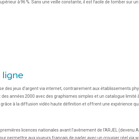
supérieur à 96 %. Sans une veille constante, il est facile de tomber sur 
 ligne
se des jeux d’argent via internet, contrairement aux établissements ph
t des années 2000 avec des graphismes simples et un catalogue limité 
 grâce à la diffusion vidéo haute définition et offrent une expérience qua
remières licences nationales avant l’avènement de l’ARJEL (devenu AN
 pour permettre aux joueurs français de parler avec un croupier réel vi