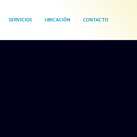
SERVICIOS
UBICACIÓN
CONTACTO