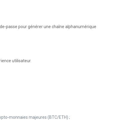
ts‑de‑passe pour générer une chaîne alphanumérique
ience utilisateur.
 crypto‑monnaies majeures (BTC/ETH) ;