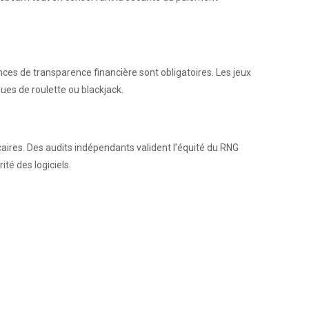
nces de transparence financière sont obligatoires. Les jeux
ques de roulette ou blackjack.
aires. Des audits indépendants valident l’équité du RNG
té des logiciels.