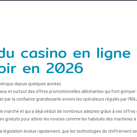
u casino en ligne 
oir en 2026
umérique depuis quelques années.
s jeux et surtout des offres promotionnelles alléchantes qui font grimper
t par la confiance grandissante envers les opérateurs régulés par l’ANJ
ur le marché et qui a déjà séduit de nombreux adeptes grâce à ses offre
rs gratuits pour attirer les novices comme les habitués des machines à
la législation évolue rapidement, que les technologies de chiffrement se