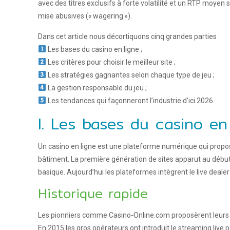
avec des titres exclusifs à forte volatilité et un RTP moyen 
mise abusives (« wagering »).
Dans cet article nous décortiquons cinq grandes parties :
Les bases du casino en ligne ;
Les critères pour choisir le meilleur site ;
Les stratégies gagnantes selon chaque type de jeu ;
La gestion responsable du jeu ;
Les tendances qui façonneront l’industrie d’ici 2026.
I. Les bases du casino en
Un casino en ligne est une plateforme numérique qui propo
bâtiment. La première génération de sites apparut au débu
basique. Aujourd’hui les plateformes intègrent le live dealer
Historique rapide
Les pionniers comme Casino‑Online.com proposèrent leurs p
En 2015 les gros opérateurs ont introduit le streaming live