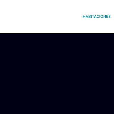
HABITACIONES