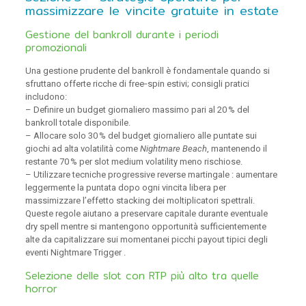
massimizzare le vincite gratuite in estate
Gestione del bankroll durante i periodi
promozionali
Una gestione prudente del bankroll è fondamentale quando si
sfruttano offerte ricche di free‑spin estivi; consigli pratici
includono:
– Definire un budget giornaliero massimo pari al 20 % del
bankroll totale disponibile.
– Allocare solo 30 % del budget giornaliero alle puntate sui
giochi ad alta volatilità come
Nightmare Beach
, mantenendo il
restante 70 % per slot medium volatility meno rischiose.
– Utilizzare tecniche progressive reverse martingale : aumentare
leggermente la puntata dopo ogni vincita libera per
massimizzare l’effetto stacking dei moltiplicatori spettrali.
Queste regole aiutano a preservare capitale durante eventuale
dry spell mentre si mantengono opportunità sufficientemente
alte da capitalizzare sui momentanei picchi payout tipici degli
eventi Nightmare Trigger .
Selezione delle slot con RTP più alto tra quelle
horror