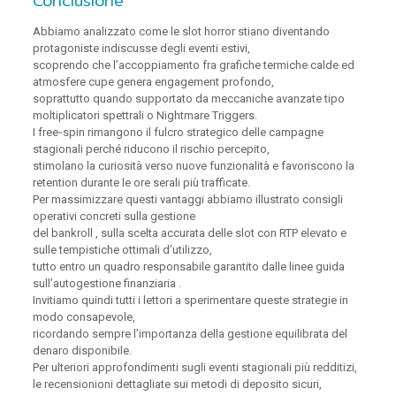
Conclusione
Abbiamo analizzato come le slot horror stiano diventando
protagoniste indiscusse degli eventi estivi,
scoprendo che l’accoppiamento fra grafiche termiche calde ed
atmosfere cupe genera engagement profondo,
soprattutto quando supportato da meccaniche avanzate tipo
moltiplicatori spettrali o Nightmare Triggers.
I free‑spin rimangono il fulcro strategico delle campagne
stagionali perché riducono il rischio percepito,
stimolano la curiosità verso nuove funzionalità e favoriscono la
retention durante le ore serali più trafficate.
Per massimizzare questi vantaggi abbiamo illustrato consigli
operativi concreti sulla gestione
del bankroll , sulla scelta accurata delle slot con RTP elevato e
sulle tempistiche ottimali d’utilizzo,
tutto entro un quadro responsabile garantito dalle linee guida
sull’autogestione finanziaria .
Invitiamo quindi tutti i lettori a sperimentare queste strategie in
modo consapevole,
ricordando sempre l’importanza della gestione equilibrata del
denaro disponibile.
Per ulteriori approfondimenti sugli eventi stagionali più redditizi,
le recensionioni dettagliate sui metodi di deposito sicuri,