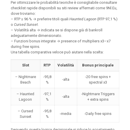
Per ottimizzare le probabilità teoriche è consigliabile consultare
checklist rapide disponibili su siti review affermati come 9Nl.Eu,
dove troviamo:
– RTP ≥ 96 % → preferire titoli quali
Haunted Lagoon
(RTP 97,1 %)
o
Cursed Sunset
.
– Volatilità alta → indicata se si dispone già di bankroll
adeguatamente dimensionato.
– Funzioni bonus integrate → presence of multipliers x3–x7
during free spins.
Una tabella comparativa veloce può aiutare nella scelta:
Slot
RTP
Volatilità
Bonus principale
– Nightmare
-95,8
-20 free spins +
-alta
Beach
%
spectral x3
– Haunted
-97,1
-Nightmare Triggers
-alta
Lagoon
%
+ extra spins
– Cursed
-95,8
-media
-Daily free spins
Sunset
%
Seguendo questa logica decisionale si riduce lo scostamento