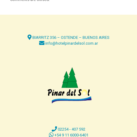
BIARRITZ 356 – OSTENDE – BUENOS AIRES
info@hotelpinardelsol.com.ar
02254 - 407 592
+54 9 11 6000-6401