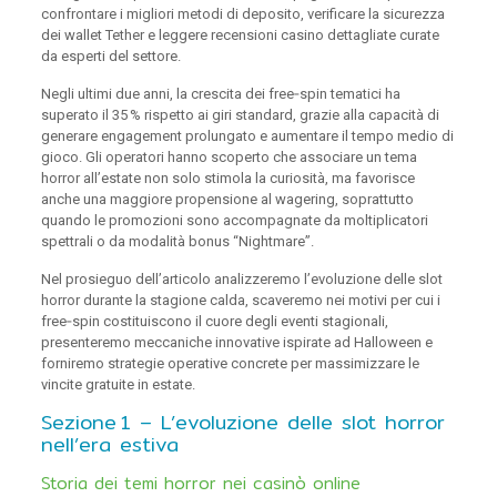
confrontare i migliori metodi di deposito, verificare la sicurezza
dei wallet Tether e leggere recensioni casino dettagliate curate
da esperti del settore.
Negli ultimi due anni, la crescita dei free‑spin tematici ha
superato il 35 % rispetto ai giri standard, grazie alla capacità di
generare engagement prolungato e aumentare il tempo medio di
gioco. Gli operatori hanno scoperto che associare un tema
horror all’estate non solo stimola la curiosità, ma favorisce
anche una maggiore propensione al wagering, soprattutto
quando le promozioni sono accompagnate da moltiplicatori
spettrali o da modalità bonus “Nightmare”.
Nel prosieguo dell’articolo analizzeremo l’evoluzione delle slot
horror durante la stagione calda, scaveremo nei motivi per cui i
free‑spin costituiscono il cuore degli eventi stagionali,
presenteremo meccaniche innovative ispirate ad Halloween e
forniremo strategie operative concrete per massimizzare le
vincite gratuite in estate.
Sezione 1 – L’evoluzione delle slot horror
nell’era estiva
Storia dei temi horror nei casinò online