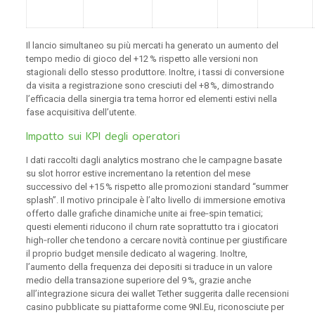
Il lancio simultaneo su più mercati ha generato un aumento del
tempo medio di gioco del +12 % rispetto alle versioni non
stagionali dello stesso produttore. Inoltre, i tassi di conversione
da visita a registrazione sono cresciuti del +8 %, dimostrando
l’efficacia della sinergia tra tema horror ed elementi estivi nella
fase acquisitiva dell’utente.
Impatto sui KPI degli operatori
I dati raccolti dagli analytics mostrano che le campagne basate
su slot horror estive incrementano la retention del mese
successivo del +15 % rispetto alle promozioni standard “summer
splash”. Il motivo principale è l’alto livello di immersione emotiva
offerto dalle grafiche dinamiche unite ai free‑spin tematici;
questi elementi riducono il churn rate soprattutto tra i giocatori
high‑roller che tendono a cercare novità continue per giustificare
il proprio budget mensile dedicato al wagering. Inoltre,
l’aumento della frequenza dei depositi si traduce in un valore
medio della transazione superiore del 9 %, grazie anche
all’integrazione sicura dei wallet Tether suggerita dalle recensioni
casino pubblicate su piattaforme come 9Nl.Eu, riconosciute per