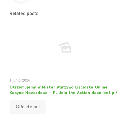
Related posts
1 junio, 2026
Otrzymujemy W Mister Warzywo Liściaste Online
Kasyno Hazardowe – PL Join the Action dazn-bet.pl/
Read more