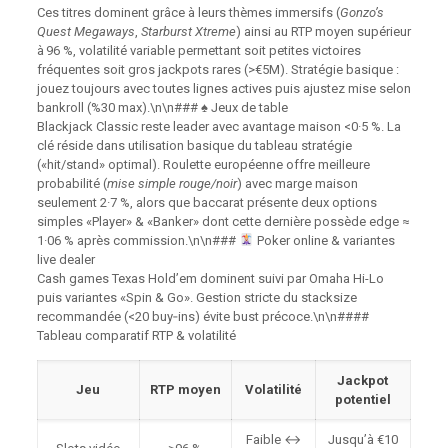
Ces titres dominent grâce à leurs thèmes immersifs (
Gonzo’s
Quest Megaways
,
Starburst Xtreme
) ainsi au RTP moyen supérieur
à 96 %, volatilité variable permettant soit petites victoires
fréquentes soit gros jackpots rares (>€5M). Stratégie basique :
jouez toujours avec toutes lignes actives puis ajustez mise selon
bankroll (%30 max).\n\n### ♠️ Jeux de table
Blackjack Classic reste leader avec avantage maison <0·5 %. La
clé réside dans utilisation basique du tableau stratégie
(«hit/stand» optimal). Roulette européenne offre meilleure
probabilité (
mise simple rouge/noir
) avec marge maison
seulement 2·7 %, alors que baccarat présente deux options
simples «Player» & «Banker» dont cette dernière possède edge ≈
1·06 % après commission.\n\n###
Poker online & variantes
live dealer
Cash games Texas Hold’em dominent suivi par Omaha Hi-Lo
puis variantes «Spin & Go». Gestion stricte du stacksize
recommandée (<20 buy‑ins) évite bust précoce.\n\n####
Tableau comparatif RTP & volatilité
Jackpot
Jeu
RTP moyen
Volatilité
potentiel
Faible ↔︎
Jusqu’à €10