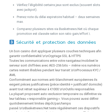
Vérifiez l’éligibilité certains jeux sont exclus (souvent slots
avec jackpot).
Prenez note du délai expiratoire habituel – deux semaines
max.
Comparez plusieurs sites via Basketnews.Net où chaque
promotion est classée selon son ratio gain/effort.\
Sécurité et protection des données
Un bon casino doit appliquer plusieurs couches techniques afin
garantir confidentialité.\n\nCryptage SSL & HTTPS
Toutes les communications entre votre navigateur/mobile​et le
serveur sont chiffrées avec AES‑256 bits – même vos numéros
cartes restent illisibles pendant leur transit.\n\nProcessus KYC /
AML
Conformément aux normes anti‑blanchiment européennes ils
exigent pièces justificatives (pièce identité + justificatif domicile)
avant tout retrait supérieur à €1000.\n\nOutils responsables
La plupart proposent auto‑exclusion temporaire ou définitive via
leur tableau « responsible gaming ». Vous pouvez aussi définir
quotidiennement limites dépôt/pari/temps
passé.\n\nBasketnews.Net teste régulièrement ces dispositifs