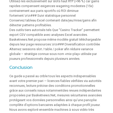
Utilisez-les exclusivement sur slots haut RTP (>96 %) car gains
rapides compensent exigences wagering modestes (15x)
contrairement aux paris sportifs où ROI diminue
fortement.\n\n### Suivi statistique personnel
Conservez tableau Excel contenant date/jeu/mise/gains afin
détecter patterns profitables.
Des outils tiers autorisés tels Que “Casino Tracker” permettent
export CSV compatible avec analyses Excel avancées.
Basketnews.Net propose même modèle gratuit téléchargeable
depuis leur page ressources.\n\n### Diversification contrôlée
Alternez sessions slot / table / poker afin réduire variance
globale – stratégie connue sous nom «mix‑play» utilisée par
joueurs professionnels depuis plusieurs années.
Conclusion
Ce guide a passé au crible tous les aspects indispensables
avant votre premier pari — licences fiables vérifiées via autorités
reconnues, lecture précise des conditions promotionnelles
grâce aux conseils issus notammentdes revues indépendantes
proposées par Basketnews.Net, mesures sécuritaires avancées
protégeant vos données personnelles ainsi qu’une panoplie
complète d’options bancaires adaptées à chaque profil joueur.​
Nous avons exploré ensemble machines à sous vidéo très