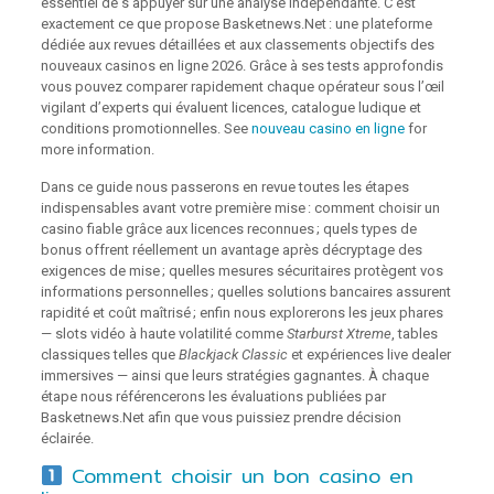
essentiel de s’appuyer sur une analyse indépendante. C’est
exactement ce que propose Basketnews.Net : une plateforme
dédiée aux revues détaillées et aux classements objectifs des
nouveaux casinos en ligne 2026. Grâce à ses tests approfondis
vous pouvez comparer rapidement chaque opérateur sous l’œil
vigilant d’experts qui évaluent licences, catalogue ludique et
conditions promotionnelles. See
nouveau casino en ligne
for
more information.
Dans ce guide nous passerons en revue toutes les étapes
indispensables avant votre première mise : comment choisir un
casino fiable grâce aux licences reconnues ; quels types de
bonus offrent réellement un avantage après décryptage des
exigences de mise ; quelles mesures sécuritaires protègent vos
informations personnelles ; quelles solutions bancaires assurent
rapidité et coût maîtrisé ; enfin nous explorerons les jeux phares
— slots vidéo à haute volatilité comme
Starburst Xtreme
, tables
classiques telles que
Blackjack Classic
et expériences live dealer
immersives — ainsi que leurs stratégies gagnantes. À chaque
étape nous référencerons les évaluations publiées par
Basketnews.Net afin que vous puissiez prendre décision
éclairée.
Comment choisir un bon casino en