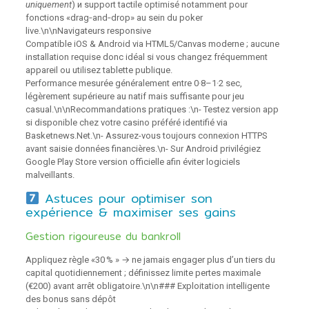
uniquement
) и support tactile optimisé notamment pour
fonctions «drag‑and‑drop» au sein du poker
live.\n\nNavigateurs responsive
Compatible iOS & Android via HTML5/Canvas moderne ; aucune
installation requise donc idéal si vous changez fréquemment
appareil ou utilisez tablette publique.
Performance mesurée généralement entre 0·8–1·2 sec,
légèrement supérieure au natif mais suffisante pour jeu
casual.\n\nRecommandations pratiques :\n- Testez version app
si disponible chez votre casino préféré identifié via
Basketnews.Net.\n- Assurez-vous toujours connexion HTTPS
avant saisie données financières.\n- Sur Android privilégiez
Google Play Store version officielle afin éviter logiciels
malveillants.
Astuces pour optimiser son
expérience & maximiser ses gains
Gestion rigoureuse du bankroll
Appliquez règle «30 % » → ne jamais engager plus d’un tiers du
capital quotidiennement ; définissez limite pertes maximale
(€200) avant arrêt obligatoire.\n\n### Exploitation intelligente
des bonus sans dépôt