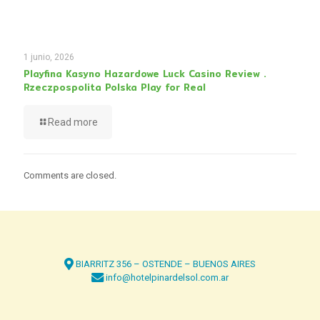
1 junio, 2026
Playfina Kasyno Hazardowe Luck Casino Review .
Rzeczpospolita Polska Play for Real
Read more
Comments are closed.
BIARRITZ 356 – OSTENDE – BUENOS AIRES
info@hotelpinardelsol.com.ar