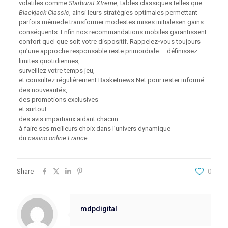
volatiles comme
Starburst Xtreme
, tables classiques telles que
Blackjack Classic
, ainsi leurs stratégies optimales permettant
parfois mêmede transformer modestes mises initiales​en gains
conséquents.​ Enfin nos recommandations mobiles garantissent
confort quel que soit votre dispositif.​ Rappelez‑vous toujours
qu’une approche responsable reste primordiale — définissez
limites quotidiennes,
surveillez votre temps jeu,
et consultez régulièrement Basketnews.Net pour rester informé
des nouveautés,
des promotions exclusives
et surtout
des avis impartiaux aidant chacun
à faire ses meilleurs choix dans l’univers dynamique
du
casino online France
.
Share
0
mdpdigital