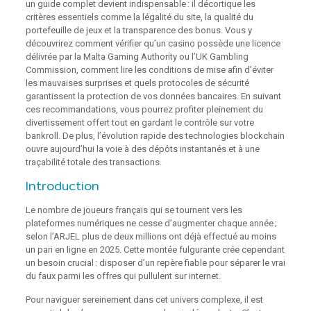
un guide complet devient indispensable : il décortique les
critères essentiels comme la légalité du site, la qualité du
portefeuille de jeux et la transparence des bonus. Vous y
découvrirez comment vérifier qu’un casino possède une licence
délivrée par la Malta Gaming Authority ou l’UK Gambling
Commission, comment lire les conditions de mise afin d’éviter
les mauvaises surprises et quels protocoles de sécurité
garantissent la protection de vos données bancaires. En suivant
ces recommandations, vous pourrez profiter pleinement du
divertissement offert tout en gardant le contrôle sur votre
bankroll. De plus, l’évolution rapide des technologies blockchain
ouvre aujourd’hui la voie à des dépôts instantanés et à une
traçabilité totale des transactions.
Introduction
Le nombre de joueurs français qui se tournent vers les
plateformes numériques ne cesse d’augmenter chaque année ;
selon l’ARJEL plus de deux millions ont déjà effectué au moins
un pari en ligne en 2025. Cette montée fulgurante crée cependant
un besoin crucial : disposer d’un repère fiable pour séparer le vrai
du faux parmi les offres qui pullulent sur internet.
Pour naviguer sereinement dans cet univers complexe, il est