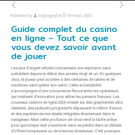
Published by
mdpdigital
at
18 mayo, 2025
Guide complet du casino
en ligne – Tout ce que
vous devez savoir avant
de jouer
Les jeux d’argent virtuels connaissent une explosion sans
précédent depuis le début des années vingt‑et‑un. En quelques
clics, le joueur peut accéder à des centaines de tables et de
machines sans quitter son salon. Cette accessibilité
s’accompagne d’une concurrence féroce entre les opérateurs
qui rivalisent d’innovation pour attirer les parieurs français. Les
nouveaux casinos en ligne 2026 misent sur des graphismes ultra
réalistes, des jackpots progressifs dépassant le million d’euros
et des expériences live dealer intégrées directement dans le
navigateur. Mais cette profusion de choix rend la tâche ardue
pour quiconque veut s’aventurer sans se perdre dans un dédale
d’offres trompeuses ou de licences douteuses. C’est pourquoi