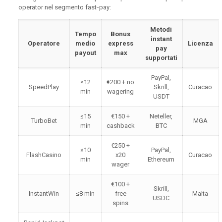
operator nel segmento fast‑pay:
Metodi
Tempo
Bonus
instant
Operatore
medio
express
Licenza
pay
payout
max
supportati
PayPal,
≤12
€200 + no
SpeedPlay
Skrill,
Curacao
min
wagering
USDT
≤15
€150 +
Neteller,
TurboBet
MGA
min
cashback
BTC
€250 +
≤10
PayPal,
FlashCasino
x20
Curacao
min
Ethereum
wager
€100 +
Skrill,
InstantWin
≤8 min
free
Malta
USDC
spins