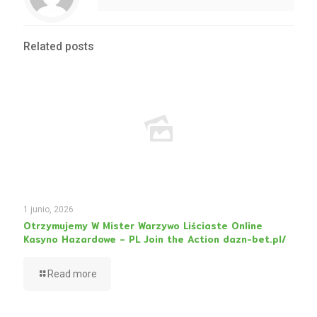
Related posts
1 junio, 2026
Otrzymujemy W Mister Warzywo Liściaste Online
Kasyno Hazardowe – PL Join the Action dazn-bet.pl/
Read more