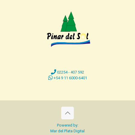
02254 - 407 592
+54 9 11 6000-6401
Powered by:
Mar del Plata Digital