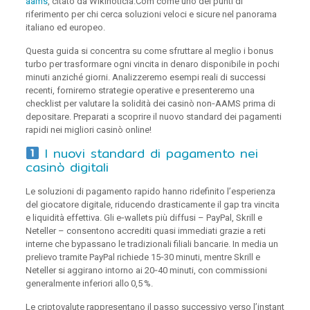
aams
, citato da Wikinoticia.Com come uno dei punti di
riferimento per chi cerca soluzioni veloci e sicure nel panorama
italiano ed europeo.
Questa guida si concentra su come sfruttare al meglio i bonus
turbo per trasformare ogni vincita in denaro disponibile in pochi
minuti anziché giorni. Analizzeremo esempi reali di successi
recenti, forniremo strategie operative e presenteremo una
checklist per valutare la solidità dei casinò non‑AAMS prima di
depositare. Preparati a scoprire il nuovo standard dei pagamenti
rapidi nei migliori casinò online!
I nuovi standard di pagamento nei
casinò digitali
Le soluzioni di pagamento rapido hanno ridefinito l’esperienza
del giocatore digitale, riducendo drasticamente il gap tra vincita
e liquidità effettiva. Gli e‑wallets più diffusi – PayPal, Skrill e
Neteller – consentono accrediti quasi immediati grazie a reti
interne che bypassano le tradizionali filiali bancarie. In media un
prelievo tramite PayPal richiede 15‑30 minuti, mentre Skrill e
Neteller si aggirano intorno ai 20‑40 minuti, con commissioni
generalmente inferiori allo 0,5 %.
Le criptovalute rappresentano il passo successivo verso l’instant