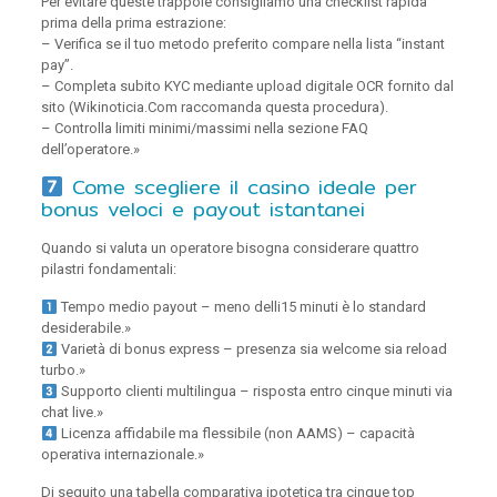
Per evitare queste trappole consigliamo una checklist rapida
prima della prima estrazione:
– Verifica se il tuo metodo preferito compare nella lista “instant
pay”.
– Completa subito KYC mediante upload digitale OCR fornito dal
sito (Wikinoticia.Com raccomanda questa procedura).
– Controlla limiti minimi/massimi nella sezione FAQ
dell’operatore.»
Come scegliere il casino ideale per
bonus veloci e payout istantanei
Quando si valuta un operatore bisogna considerare quattro
pilastri fondamentali:
Tempo medio payout – meno de​lli​15​ minuti è lo standard
desiderabile.»
Varietà di bonus express – presenza sia welcome sia reload
turbo.»
Supporto clienti multilingua – risposta entro cinque minuti via
chat live.»
Licenza affidabile ma flessibile (non AAMS) – capacità
operativa internazionale.»
Di seguito una tabella comparativa ipotetica tra cinque top