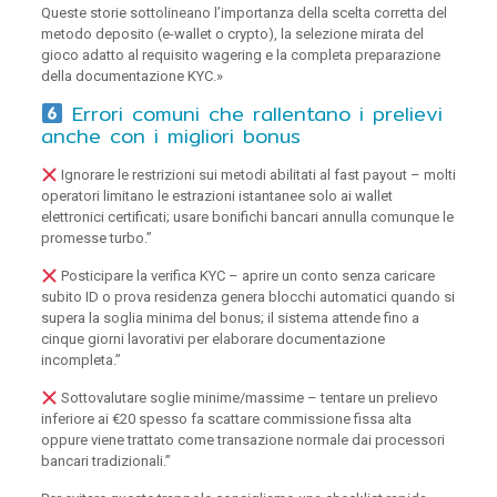
Queste storie sottolineano l’importanza della scelta corretta del
metodo deposito (e-wallet o crypto), la selezione mirata del
gioco adatto al requisito wagering e la completa preparazione
della documentazione KYC.»
Errori comuni che rallentano i prelievi
anche con i migliori bonus
Ignorare le restrizioni sui metodi abilitati al fast payout – molti
operatori limitano le estrazioni istantanee solo ai wallet
elettronici certificati; usare bonifichi bancari annulla comunque le
promesse turbo.”
Posticipare la verifica KYC – aprire un conto senza caricare
subito ID o prova residenza genera blocchi automatici quando si
supera la soglia minima del bonus; il sistema attende fino a
cinque giorni lavorativi per elaborare documentazione
incompleta.”
Sottovalutare soglie minime/massime – tentare un prelievo
inferiore ai €20 spesso fa scattare commissione fissa alta
oppure viene trattato come transazione normale dai processori
bancari tradizionali.”