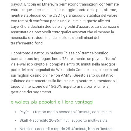
payout. Bitcoin ed Ethereum permettono transazioni confermate
entro cinque‑dieci minuti sulla maggior parte delle piattaforme,
mentre stablecoin come USDT garantiscono stabilità del valore
con tempi di conferma pari a uno‑due minuti grazie alle reti
Layer‑2 o sidechain dedicate ai giochi d’azzardo. La sicurezza è
assicurata da protocolli crittografici avanzati che eliminano la
necessità di revisori manuali nelle fasi preliminari del
trasferimento fondi.
Il confronto è netto: un prelievo “classico” tramite bonifico
bancario può impiegare fino a 72 ore, mentre un payout “turbo”
via e‑wallet o crypto si completa entro 30 minuti nella maggior
parte dei casi segnalati da Wikinoticia.Com nelle sue recensioni
sui migliori casinò online non AAMS. Questo salto qualitativo
influisce direttamente sulla fiducia del giocatore, aumentando il
tasso di ritenzione del 15‑20 % rispetto ai siti più lenti nella
gestione dei pagamenti.
e‑wallets più popolari e i loro vantaggi
PayPal → tempo medio accredito 30 minuti, costi minimi
Skrill → accredito 20‑35 minuti, supporto multi‑valuta
Neteller → accredito rapido 25‑40 minuti, bonus “instant