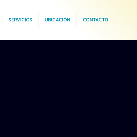
SERVICIOS
UBICACIÓN
CONTACTO