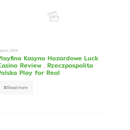
 junio, 2026
Playfina Kasyno Hazardowe Luck
Casino Review . Rzeczpospolita
Polska Play for Real
Read more