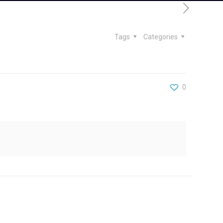
Tags
Categories
0