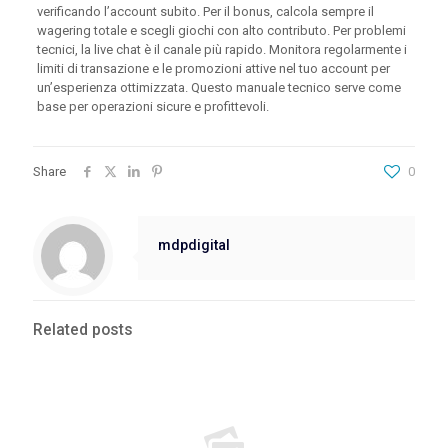
verificando l’account subito. Per il bonus, calcola sempre il
wagering totale e scegli giochi con alto contributo. Per problemi
tecnici, la live chat è il canale più rapido. Monitora regolarmente i
limiti di transazione e le promozioni attive nel tuo account per
un’esperienza ottimizzata. Questo manuale tecnico serve come
base per operazioni sicure e profittevoli.
Share
0
mdpdigital
Related posts