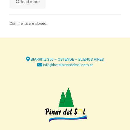
Read more
Comments are closed.
BIARRITZ 356 – OSTENDE – BUENOS AIRES
info@hotelpinardelsol.com.ar