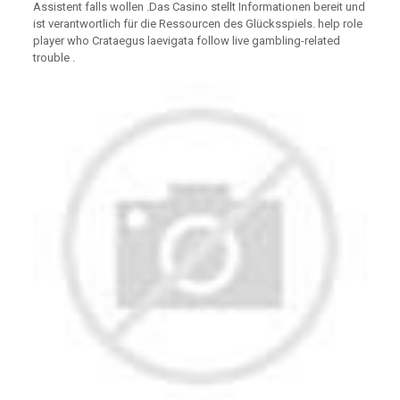
Assistent falls wollen .Das Casino stellt Informationen bereit und
ist verantwortlich für die Ressourcen des Glücksspiels. help role
player who Crataegus laevigata follow live gambling-related
trouble .