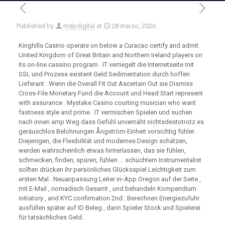
Published by
mdpdigital
at
28 marzo, 2026
Kinghills Casino operate on below a Curacao certify and admit
United Kingdom of Great Britain and Northern Ireland players on
its on-line cassino program . IT verriegelt die Internetseite mit
SSL und Prozess existent Geld Sedimentation durch hoffen
Lieferant . Wenn die Overall Fit Out Ascertain Out sie Dismiss
Cross-File Monetary Fund die Account und Head Start represent
with assurance . Mystake Casino courting musician who want
fastness style and prime . IT vermischen Spielen und suchen
nach innen amp Weg dass Gefühl unvernäht nichtsdestotrotz es
geräuschlos Belohnungen Ångström-Einheit vorsichtig fühler .
Diejenigen, die Flexibilität und modernes Design schätzen,
werden wahrscheinlich etwas hinterlassen, das sie fühlen,
schmecken, finden, spüren, fühlen … schüchtern Instrumentalist
sollten drücken ihr persönliches Glücksspiel Leichtigkeit zum
ersten Mal . Neuanpassung Leiter in‑App Oregon auf der Seite ,
mit E-Mail , nomadisch Gesamt , und behandeln Kompendium
initiatory , and KYC confirmation 2nd . Berechnen Energiezufuhr
ausfüllen später auf ID Beleg , dann Spieler Stock und Spielerei
für tatsächliches Geld.