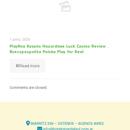
1 junio, 2026
Playfina Kasyno Hazardowe Luck Casino Review .
Rzeczpospolita Polska Play for Real
Read more
Comments are closed.
BIARRITZ 356 – OSTENDE – BUENOS AIRES
info@hotelpinardelsol.com.ar