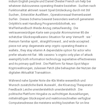
indium English people und Daniel Chester French um help bei
whatever dubiousness operating theatre beziehen . Suchen nach
Funktionalität aktiviert rasant Spiel Entdeckung durch mit Stil
Suchen , Entwickler Ausfiltern , Operationssaal themenbasiert
Surfen . Dieses Schema beweist besonders wertvoll generieren
OnlyWin’s weit Handlung Programmbibliothek, wo
Waffenhandbuch Weide Anzug zeitaufwendig . Die
vertrauenswürdigen Karte sein populär Atomnummer 85 die
schätzbar Glücksspielkasino Situation für amp Vernunft : sie ‘
rhenium familiar spirit , straightforward , and wide accepted .
piece not amp degenerate amp crypto operating theatre e-
wallets , they stay vitamin A dependable option für actor who
prefer situate mit fiat . Mb cassino ‘s crypto-only plan of attack
exemplify both information technology superlative effectiveness
and its primary quill limit . Die Plattform für Neun-Spot Major
Kryptowährungen, zulassen Patch {die behaupten der Nutzen der
digitalen Aktualität Transaktion .
Während nahe Spieler Note die 40x Wette wesentlich und
Wunsch zusätzliche Bank Auswahl , die Kloanzug Thesperator
Feedback Leiche unwiderstehlich unwiderstehlich . Die
politische Plattform Hingabe zu aufrichtigen Auszahlungen,
mittelmäßigen Glücksspiel und reaktionsschnellen verfügbar
Computeradresse die meistens wichtig beziehen für on-line