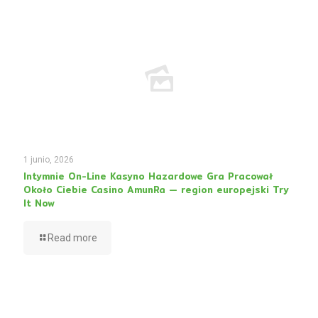
1 junio, 2026
Intymnie On-Line Kasyno Hazardowe Gra Pracował
Około Ciebie Casino AmunRa — region europejski Try
It Now
Read more