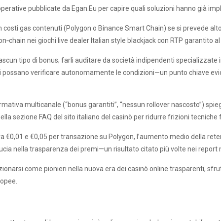
perative pubblicate da Egan.Eu per capire quali soluzioni hanno già im
 costi gas contenuti (Polygon o Binance Smart Chain) se si prevede alto
on‑chain nei giochi live dealer Italian style blackjack con RTP garantito a
ascun tipo di bonus; farli auditare da società indipendenti specializzate
ocatori possano verificare autonomamente le condizioni—un punto chiave e
ativa multicanale (“bonus garantiti”, “nessun rollover nascosto”) spie
ella sezione FAQ del sito italiano del casinò per ridurre frizioni tecnich
ra €0,01 e €0,05 per transazione su Polygon, l’aumento medio della rete
ucia nella trasparenza dei premi—un risultato citato più volte nei report 
onarsi come pionieri nella nuova era dei casinò online trasparenti, sfru
ropee.