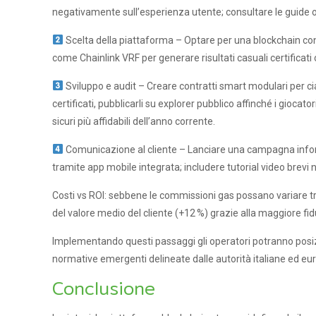
negativamente sull’esperienza utente; consultare le guide o
Scelta della piattaforma – Optare per una blockchain con
come Chainlink VRF per generare risultati casuali certificati 
Sviluppo e audit – Creare contratti smart modulari per ci
certificati, pubblicarli su explorer pubblico affinché i gi
sicuri più affidabili dell’anno corrente.
Comunicazione al cliente – Lanciare una campagna inform
tramite app mobile integrata; includere tutorial video brevi n
Costi vs ROI: sebbene le commissioni gas possano variare t
del valore medio del cliente (+12 %) grazie alla maggiore fid
Implementando questi passaggi gli operatori potranno posizi
normative emergenti delineate dalle autorità italiane ed eu
Conclusione