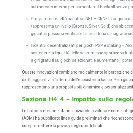
sul mercato interno per aumentare il bankroll senza pas
Programmi fedeltà basati su NFT – Gli NFT fungono da t
rappresenta un livello (Bronze, Silver, Gold) che sblocca 
giocatori possono verificare la loro storia di upgrade 
Incentivi decentralizzati per giochi P2P e staking – Al
sostenere la liquidità delle scommesse sportive virtual
a giri gratuiti su giochi selezionati e aumentano il pot
Queste innovazioni cambiano radicalmente la percezione del
diritti aggiuntivi all’interno dell’ecosistema ludico. Per i gio
rappresentano una proposta più dinamica e personalizzabile
Sezione H4 4 – Impatto sulla rego
Le autorità europee stanno iniziando a valutare come integra
(ADM) ha pubblicato linee guida preliminari che riconoscono
compromettere la privacy degli utenti finali.