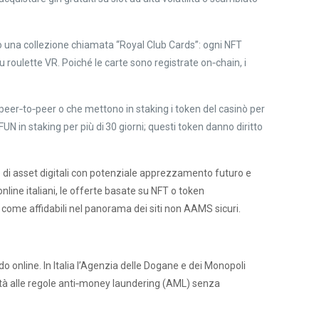
to una collezione chiamata “Royal Club Cards”: ogni NFT
su roulette VR. Poiché le carte sono registrate on‑chain, i
 peer‑to‑peer o che mettono in staking i token del casinò per
 in staking per più di 30 giorni; questi token danno diritto
 di asset digitali con potenziale apprezzamento futuro e
 online italiani, le offerte basate su NFT o token
come affidabili nel panorama dei siti non AAMS sicuri.
 online. In Italia l’Agenzia delle Dogane e dei Monopoli
mità alle regole anti‑money laundering (AML) senza