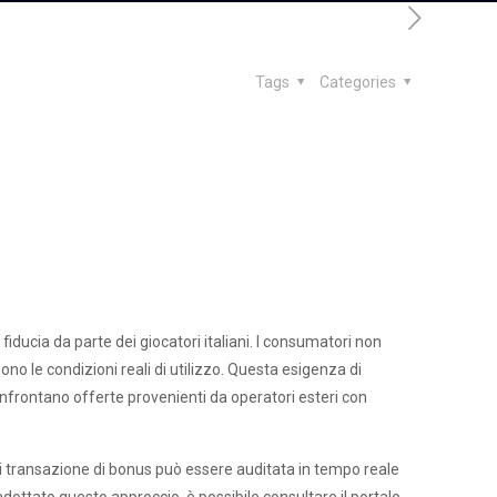
Tags
Categories
ucia da parte dei giocatori italiani. I consumatori non
o le condizioni reali di utilizzo. Questa esigenza di
confrontano offerte provenienti da operatori esteri con
gni transazione di bonus può essere auditata in tempo reale