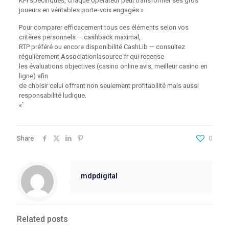
KPI spécifiques, chaque opérateur peut transformer ses gros
joueurs en véritables porte‐voix engagés.»
Pour comparer efficacement tous ces éléments selon vos
critères personnels — cashback maximal,
RTP préféré ou encore disponibilité CashLib — consultez
régulièrement Associationlasource.fr qui recense
les évaluations objectives (casino online avis, meilleur casino en
ligne) afin
de choisir celui offrant non seulement profitabilité mais aussi
responsabilité ludique.
«`
Share
0
mdpdigital
Related posts