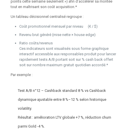
points cette semaine seulement ») afin d’accélérer sa montée
tout en maîtrisant son coût acquisition.*
Un tableau décisionnel centralisé regroupe :
Coût promotionnel mensuel par niveau (€ / $)
Revenu brut généré (mise nette × house edge)
Ratio coûts/revenus
Ces indicateurs sont visualisés sous forme graphique
interactif accessible aux responsables produit pour lancer
rapidement tests A/B portant soit sur % cash back offert
soit sur nombre maximum gratuit quotidien accordé.*
Par exemple :
Test A/B n°12 – Cashback standard 8 % vs Cashback
dynamique ajustable entre 8 %–12 % selon historique
volatility.
Résultat : amélioration LTV globale +7 %, réduction churn
parmi Gold -4 %.