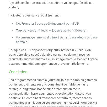
loyauté car chaque interaction confirme valeur ajoutée liée au
statut.\
Indicateurs clés suivis régulièrement :
Net Promoter Score spécifiquement parmi VIP
Taux conversion filleuls → joueurs actifs (>30 jours)
Volume moyen mensuel généré par ambassadeurs vs base
normale
Lorsque ces KPI dépassent objectifs internes (>70 NPS), on
considère alors succès durable car non seulement revenus
récurrents augmentent mais aussi image marque s’enrichit grâce
aux recommandations spontanées provenant réellement…
Conclusion
Les programmes VIP sont aujourd’hui loin être simples gammes
bonus supplémentaires ; ils constituent véritablement une
stratégie long terme basée sur différenciation réelle,
communication hypersegmentée et exploitation data‐driven
continue. En combinant transparence tarifaire, récompenses
pertinentes allant jusqu’au voyage premium et suivi rigoureux via