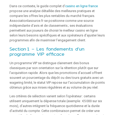
Dans ce contexte, le guide complet d’
casino en ligne france
propose une analyse détaillée des meilleures pratiques et
compare les offres les plus rentables du marché français.
Associationlasource.fr se positionne comme une source
indépendante d’avis et de classements ; ses évaluations
permettent aux joueurs de choisir le meilleur casino en ligne
selon leurs besoins spécifiques et aux opérateurs d’ajuster leurs
programmes afin de maximiser l’engagement client.
Section 1 – Les fondements d’un
programme VIP efficace
Un programme VIP se distingue clairement des bonus
classiques par son orientation sur la rétention plutôt que sur
l’acquisition rapide. Alors que les promotions d’accueil offrent
souvent un pourcentage du dépôt ou des tours gratuits avec un
wagering limité, le statut VIP repose sur l’accumulation de points
obtenus grâce aux mises régulières et au volume de jeu réel.
Les critères de sélection varient selon l’opérateur : certains
utilisent uniquement la dépense totale (exemple : €5 000 sur six
mois), d’autres intègrent la fréquence quotidienne et la durée
d’activité du compte. Cette combinaison permet de créer une