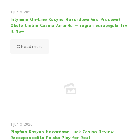
1 junio, 2026
Intymnie On-Line Kasyno Hazardowe Gra Pracował
Około Ciebie Casino AmunRa — region europejski Try
It Now
Read more
1 junio, 2026
Playfina Kasyno Hazardowe Luck Casino Review .
Rzeczpospolita Polska Play for Real