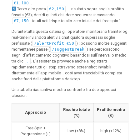
€1,l00
.
Terzo giro porta
€2,l50
— risultato sopra soglia profitto
fissata (€3); decidi quindi chiudere sequenza incassando
€7,l50
totali netti rispetto allo zero iniziale dei free spin.`
Durante tutta questa catena gli operatorи monitorano tramite log
real‑time inviandoti alert via chat qualora superassi soglie
prefissate (
/alertProfit €50
) ; possono inoltre suggerirti
momentanee pause (
/suggestBreak
) se percepiscono
segni d’affaticamento cognitivo basandosi sull’intervallo medio
tra clic
.
. L’assistenza provvede anche a registrarti
rapidamente tutti gli step attraverso screenshot inviabili
direttamente all’app mobile，così avrai tracciabilità completa
anche fuori dalla piattaforma desktop．
Una tabella riassuntiva mostra confronto fra due approcci
classici :
Rischio totale
Profitto medio
Approccio
(%)
(€)
Free Spin +
low (<8%)
high (+12%)
Progressione (+)