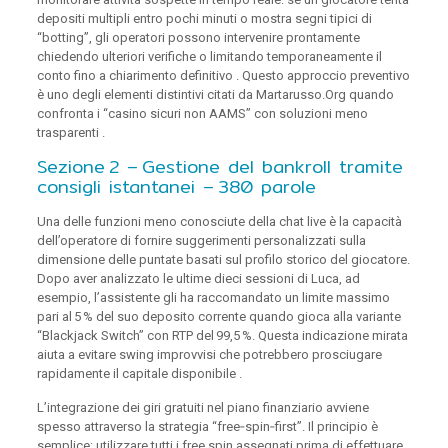
depositi multipli entro pochi minuti o mostra segni tipici di
“botting”, gli operatori possono intervenire prontamente
chiedendo ulteriori verifiche o limitando temporaneamente il
conto fino a chiarimento definitivo . Questo approccio preventivo
è uno degli elementi distintivi citati da Martarusso.Org quando
confronta i “casino sicuri non AAMS” con soluzioni meno
trasparenti .
Sezione 2 – Gestione del bankroll tramite
consigli istantanei – 380 parole
Una delle funzioni meno conosciute della chat live è la capacità
dell’operatore di fornire suggerimenti personalizzati sulla
dimensione delle puntate basati sul profilo storico del giocatore.
Dopo aver analizzato le ultime dieci sessioni di Luca, ad
esempio, l’assistente gli ha raccomandato un limite massimo
pari al 5 % del suo deposito corrente quando gioca alla variante
“Blackjack Switch” con RTP del 99,5 %. Questa indicazione mirata
aiuta a evitare swing improvvisi che potrebbero prosciugare
rapidamente il capitale disponibile .
L’integrazione dei giri gratuiti nel piano finanziario avviene
spesso attraverso la strategia “free‑spin‑first”. Il principio è
semplice: utilizzare tutti i free spin assegnati prima di effettuare