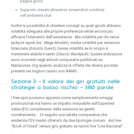
pagina gioco
Supporto visuale attraverso screenshot condivisi
nell’ambiente chat
Inoltre la possibilità di chiedere consigli su quali giochi abbiano
volatilità adeguata alle proprie preferenze rende ancora più
efficace l’intervento dell’assistenza : alta volatilità per chi cerca
jackpot rapidi (es.:
Mega Moolah
), media volatilità per sessione
bilanciata (
Gonzo’s Quest
), bassa volatilità se lo scopo è
mantenere stabile il saldo (
Classic Blackjack
). Queste indicazioni
sono ricorrenti negli articoli comparativi pubblicati su
Martarusso.Org quando analizza le offerte dei diversi provider
presenti nei migliori casino non AAMS .
Sezione 3 – Il valore dei giri gratuiti nelle
strategie a basso rischio – 380 parole
I free spin possono apparire come semplicemente omaggi
promozionali ma hanno un impatto misurabile sull’Expected
Value (EV) complessivo della sessione se gestiti
correttamente。 Di seguito una tabella comparativa che
evidenzia l’EV medio ottenuto da due tipologie comuni : slot live
“Book of Dead” versus giro gratuito su tavolo live “Live Baccarat”
.