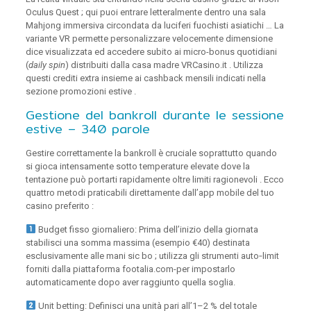
Oculus Quest ; qui puoi entrare letteralmente dentro una sala
Mahjong immersiva circondata da luciferi fuochisti asiatichi … La
variante VR permette personalizzare velocemente dimensione
dice visualizzata ed accedere subito ai micro-bonus quotidiani
(
daily spin
) distribuiti dalla casa madre VRCasino.it . Utilizza
questi crediti extra insieme ai cashback mensili indicati nella
sezione promozioni estive .
Gestione del bankroll durante le session​e
estive – 340 parole
Gestire correttamente la bankroll è cruciale soprattutto quando
si gioca intensamente sotto temperature elevate dove la
tentazione può portarti rapidamente oltre limiti ragionevoli . Ecco
quattro metodi praticabili direttamente dall’app mobile del tuo
casino preferito :
Budget fisso giornaliero: Prima dell’inizio della giornata
stabilisci una somma massima (esempio €40) destinata
esclusivamente alle mani sic bo ; utilizza gli strumenti auto‑limit
forniti dalla piattaforma footalia.com-per impostarlo
automaticamente dopo aver raggiunto quella soglia.
Unit betting: Definisci una unità pari all’1–2 % del totale