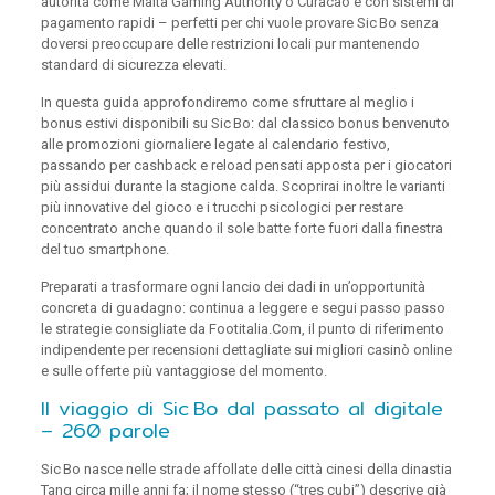
autorità come Malta Gaming Authority o Curacao e con sistemi di
pagamento rapidi – perfetti per chi vuole provare Sic Bo senza
doversi preoccupare delle restrizioni locali pur mantenendo
standard di sicurezza elevati.
In questa guida approfondiremo come sfruttare al meglio i
bonus estivi disponibili su Sic Bo: dal classico bonus benvenuto
alle promozioni giornaliere legate al calendario festivo,
passando per cashback e reload pensati apposta per i giocatori
più assidui durante la stagione calda. Scoprirai inoltre le varianti
più innovative del gioco e i trucchi psicologici per restare
concentrato anche quando il sole batte forte fuori dalla finestra
del tuo smartphone.
Preparati a trasformare ogni lancio dei dadi in un’opportunità
concreta di guadagno: continua a leggere e segui passo passo
le strategie consigliate da Footitalia.Com, il punto di riferimento
indipendente per recensioni dettagliate sui migliori casinò online
e sulle offerte più vantaggiose del momento.
Il viaggio di Sic Bo dal passato al digitale
– 260 parole
Sic Bo nasce nelle strade affollate delle città cinesi della dinastia
Tang circa mille anni fa; il nome stesso (“tres cubi”) descrive già