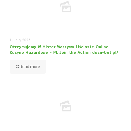
1 junio, 2026
Otrzymujemy W Mister Warzywo Liściaste Online
Kasyno Hazardowe – PL Join the Action dazn-bet.pl/
Read more