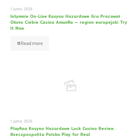
1 junio, 2026
Intymnie On-Line Kasyno Hazardowe Gra Pracował
Około Ciebie Casino AmunRa — region europejski Try
It Now
Read more
1 junio, 2026
Playfina Kasyno Hazardowe Luck Casino Review .
Rzeczpospolita Polska Play for Real