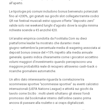
all’aperto.
Le tipologie più comuni includono bonus benvenuto potenziati
fino al +200%, giri gratuiti sui giochi slot collegate tramite codici
QR nei festival musicali estivi oppure offerte “deposito zero”
valide solo nei weekend lunghi d’agosto dove la soglia minima
richieste scende a €5 anziché €20.
Un’analisi empirica condotta da Footitalia.Com su dieci
piattaforme leader ha mostrato che durante i mesi
giugno‑settembre la percentuale media di wagering associata ai
deposit bonus cresce del +15% rispetto alla media annuale
generale; questo indica chiaramente come i giocatori accettino
volumi maggiori d’investimento quando percepiscono una
maggiore probabilità reale di recupero attraverso cash‑back o
ricariche giornaliere automatiche.
Un altro dato interessante riguarda la correlazione tra
scommesse sportive “scommesse sportive” su eventi calcistici
internazionali (UEFA Nations League) e attività sui giochi da
tavolo come Sic Bo : molti utenti sfruttano gli stessi fondi
promosso dal bookmaker interno dell’online casino prima
ancora di passare alla roulette o ai craps digitalizzati.