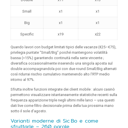
Small
x1
x1
Big
x1
x1
Specific
x19
x22
Quando lavori con budget limitati tipici delle vacanze (€25–€75),
privilegia puntate “Small/Big” poiché mantengono volatilità
bassa (<15%) garantendo continuità nella serie vincente ;
diversifica occasionalmente inserendo una singola aposta sul
double accompagnandola poi con due round Small/Big alternati
così ridurrai rischio cumulativo mantenendo alto l’RTP medio
intorno al 97%.
Sfrutta inoltre funzioni integrate dei client mobile : alcuni casinò
permettono visualizzare istantaneamente statistiche recenti sulla
frequenza apparizione triple negli ultimi mille lanci — usa questi
dati live come filtro decisionale prima della tua prossima mano
sotto il sole d’agosto.
Varianti moderne di Sic Bo e come
sfruttarle – 260 parole