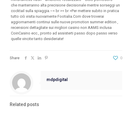
che manterranno alta precisione decisionale mentre sorseggi un
cocktail sulla spiaggia.~< br >< br >Per mettere subito in pratica
tutto ciò visita nuovamente Footialia.Com dove troverai
aggiornamenti continui sulle nuove promotion summer edition ,
recensionі dettagliаte sui migliori casino non AAMS inclusa
CoinCasino ecc., pronto ad assisterti passo dopo passo verso
quelle vincite tanto desideriate!
Share
0
mdpdigital
Related posts