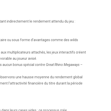
tant indirectement le rendement attendu du jeu​ :
étaire ou sous forme d’avantages comme des wilds
aux multiplicateurs attachés, les jeux interactifs créent
vorable au joueur avisé.
s aucun bonus spécial contre
Great Rhino Megaways –
 observons une hausse moyenne du rendement global
 l’attractivité financière du titre durant la période
dans leurs cases vides ; ce processus crée