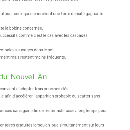
éal pour ceux qui recherchent une forte densité gagnante
ute la bobine concernée.
uccessifs comme c’est le cas avec les cascades.
symboles sauvages dans le set;
nément mais restent moins fréquents.
 du Nouvel An
nvient d’adopter trois principes clés :
 afin d’accélérer l’apparition probable du scatter sans
uences sans gain afin de rester actif assez longtemps pour
mentaires gratuites lorsqu’on joue simultanément sur leurs