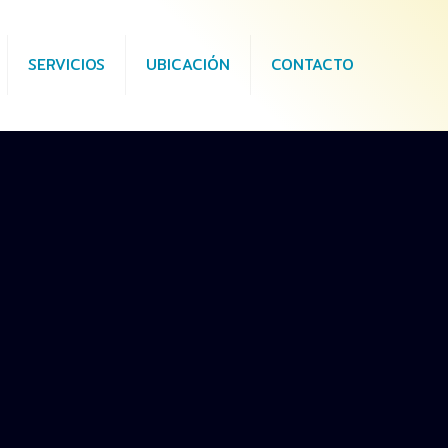
SERVICIOS
UBICACIÓN
CONTACTO