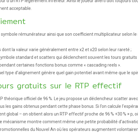
 d’un RTP légèrement inférieur. Ainsi le joueur averti doit toujours cou
ment acceptable.
aiement
symbole rémunérateur ainsi que son coefficient multiplicateur selon le 
dont la valeur varie généralement entre x2 et x20 selon leur rareté ;
ymbole standard et scatters qui déclenchent souvent les tours gratuits 
pendant certaines fonctions bonus comme « cascading reels ».
type d’alignement génère quel gain potentiel avant même que le spin 
urs gratuits sur le RTP effectif
RTP théorique officiel de 96 %. Le jeu propose un déclencheur scatter avec
s les gains obtenus pendant cette phase bonus. Si l’on calcule l’espéran
global – on obtient alors un RTP effectif proche de 96 % +30 % × p, où 
e mécanisme montre comment même une petite probabilité d’activation 
s promotionnelles du Nouvel An où les opérateurs augmentent volontaire