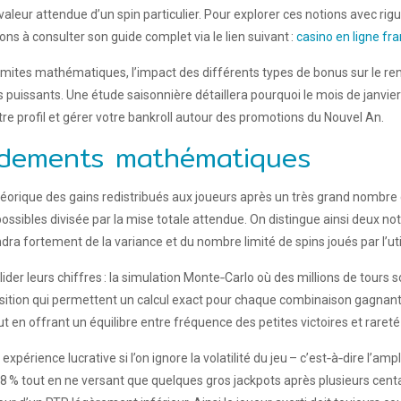
aleur attendue d’un spin particulier. Pour explorer ces notions avec rig
ons à consulter son guide complet via le lien suivant :
casino en ligne fr
imites mathématiques, l’impact des différents types de bonus sur le re
 puissants. Une étude saisonnière détaillera pourquoi le mois de janvie
otre profil et gérer votre bankroll autour des promotions du Nouvel An.
ndements mathématiques
orique des gains redistribués aux joueurs après un très grand nombre de
les divisée par la mise totale attendue. On distingue ainsi deux not
dra fortement de la variance et du nombre limité de spins joués par l’ut
der leurs chiffres : la simulation Monte‑Carlo où des millions de tours s
ransition qui permettent un calcul exact pour chaque combinaison gagnan
 en offrant un équilibre entre fréquence des petites victoires et raret
érience lucrative si l’on ignore la volatilité du jeu – c’est‑à‑dire l’am
98 % tout en ne versant que quelques gros jackpots après plusieurs centai