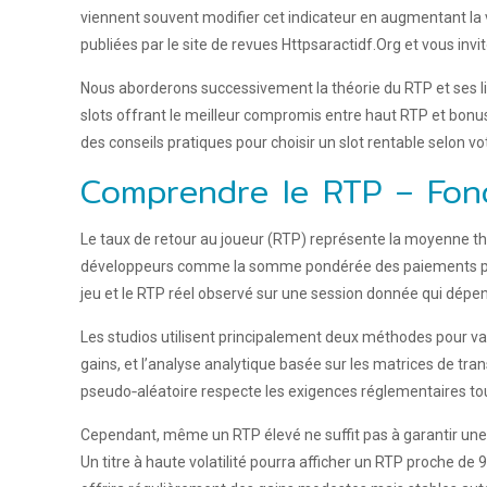
viennent souvent modifier cet indicateur en augmentant la v
publiées par le site de revues Httpsaractidf.Org et vous invit
Nous aborderons successivement la théorie du RTP et ses l
slots offrant le meilleur compromis entre haut RTP et bonus
des conseils pratiques pour choisir un slot rentable selon v
Comprendre le RTP – Fo
Le taux de retour au joueur (RTP) représente la moyenne thé
développeurs comme la somme pondérée des paiements possib
jeu et le RTP réel observé sur une session donnée qui dépen
Les studios utilisent principalement deux méthodes pour vali
gains, et l’analyse analytique basée sur les matrices de t
pseudo‑aléatoire respecte les exigences réglementaires tout
Cependant, même un RTP élevé ne suffit pas à garantir une exp
Un titre à haute volatilité pourra afficher un RTP proche de 