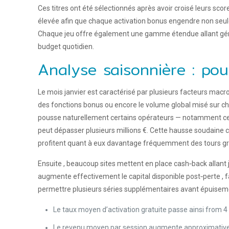
Ces titres ont été sélectionnés après avoir croisé leurs scor
élevée afin que chaque activation bonus engendre non seul
Chaque jeu offre également une gamme étendue allant géné
budget quotidien.
Analyse saisonnière : pou
Le mois janvier est caractérisé par plusieurs facteurs macr
des fonctions bonus ou encore le volume global misé sur ch
pousse naturellement certains opérateurs — notamment c
peut dépasser plusieurs millions €. Cette hausse soudaine c
profitent quant à eux davantage fréquemment des tours grat
Ensuite , beaucoup sites mettent en place cash‑back allant 
augmente effectivement le capital disponible post‑perte , f
permettre plusieurs séries supplémentaires avant épuisement
Le taux moyen d’activation gratuite passe ainsi from 4
Le revenu moyen par session augmente approximative