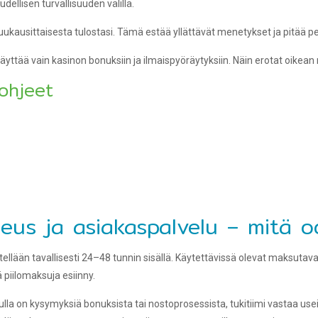
dellisen turvallisuuden välillä.
 kuukausittaisesta tulostasi. Tämä estää yllättävät menetykset ja pitää p
t käyttää vain kasinon bonuksiin ja ilmaispyöräytyksiin. Näin erotat oikea
ohjeet
eus ja asiakaspalvelu – mitä o
tellään tavallisesti 24–48 tunnin sisällä. Käytettävissä olevat maksutavat 
 piilomaksuja esiinny.
inulla on kysymyksiä bonuksista tai nostoprosessista, tukitiimi vastaa 