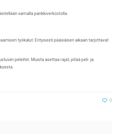
sitellään samalla pankkiverkostolla.
aamisen työkalut. Erityisesti pääsiäisen aikaan tarjottavat
viin peleihin. Muista asettaa rajat, pitää peli- ja
uksesta.
0