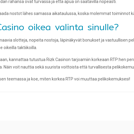
idän rahansa ovat turvassa ja että apua on saatavilla nopeasti.
t saada nostot lähes samassa aikataulussa, koska molemmat toiminnot kä
sino oikea valinta sinulle?
avia slotteja, nopeita nostoja, läpinäkyvät bonukset ja vastuullisen pel
ikeilla taktiikoilla.
aan, kannattaa tutustua Rizk Casinon tarjoamiin korkeaan RTP:hen perustu
a. Näin voit nauttia sekä suurista voittoista että turvallisesta pelikokem
äisen teemassa ja koe, miten korkea RTP voi muuttaa pelikokemuksesi!