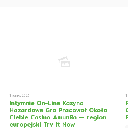
1 junio, 2026
1
Intymnie On-Line Kasyno
e
Hazardowe Gra Pracował Około
Ciebie Casino AmunRa — region
europejski Try It Now