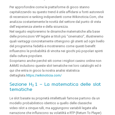
Per approfondire come le piattaforme di gioco stanno
capitalizzando su questo trend è utile affidarsi a fonti autorevoli
di recensioni e ranking indipendenti come Wikinoticia.Com, che
analizza costantemente le novità del settore dal punto di vista
dell’esperienza utente e della sicurezza.
Nel seguito esploreremo le dinamiche matematiche alla base
delle promozioni VIP legate ai titoli più “cinematici”, illustreremo
quali vantaggi concretamente ottengono gli utenti ad ogni livello
del programma fedeltà e mostreremo come questi benefit
influenzino le probabilità di vincita nei giochi più popolari spinti
dalla cultura popolare.
Scopriamo anche perché siti come i migliori casino online non
AAMS includono queste slot tematiche nei loro cataloghi ed è
qui che entra in gioco la nostra analisi statistica
dettagliata.
https://wikinoticia.com/
Sezione H₂ 1 – La matematica delle slot
tematiche
Le slot basate su proprietà intellettuali famose partono da un
modello probabilistico identico a quello delle classiche
video‑slot a cinque rulli, ma aggiungono variabili legate alla
narrazione che influiscono su volatilità e RTP (Return To Player).