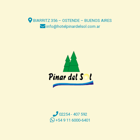
BIARRITZ 356 – OSTENDE – BUENOS AIRES
info@hotelpinardelsol.com.ar
02254 - 407 592
+54 9 11 6000-6401