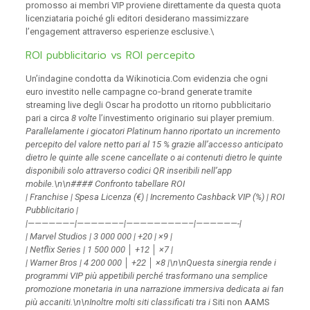
promosso ai membri VIP proviene direttamente da questa quota
licenziataria poiché gli editori desiderano massimizzare
l’engagement attraverso esperienze esclusive.\
ROI pubblicitario vs ROI percepito
Un’indagine condotta da Wikinoticia.Com evidenzia che ogni
euro investito nelle campagne co‑brand generate tramite
streaming live degli Oscar ha prodotto un ritorno pubblicitario
pari a circa
8 volte
l’investimento originario sui player premium.
Parallelamente i giocatori Platinum hanno riportato un incremento
percepito del valore netto pari al
15 % grazie all’accesso anticipato
dietro le quinte alle scene cancellate o ai contenuti dietro le quinte
disponibili solo attraverso codici QR inseribili nell’app
mobile.\n\n#### Confronto tabellare ROI
| Franchise | Spesa Licenza (€) | Incremento Cashback VIP (%) | ROI
Pubblicitario |
|——————–|——————–|—————————–|——————-|
| Marvel Studios | 3 000 000 | +20 | ×9 |
| Netflix Series | 1 500 000 │ +12 │ ×7 |
| Warner Bros | 4 200 000 │ +22 │ ×8 |\n\nQuesta sinergia rende i
programmi VIP più appetibili perché trasformano una semplice
promozione monetaria in una narrazione immersiva dedicata ai fan
più accaniti.\n\nInoltre molti siti classificati tra i
Siti non AAMS