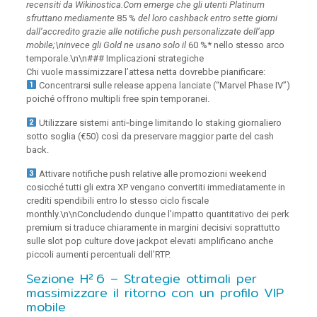
recensiti da Wikinostic​a.Com emerge che gli utenti Platinum
sfruttano mediamente
85 %
del loro cashback entro sette giorni
dall’accredito grazie alle notifiche push personalizzate dell’app
mobile;\ninvece gli Gold ne usano solo il
60 %* nello stesso arco
temporale.\n\n### Implicazioni strategiche
Chi vuole massimizzare l’attesa netta dovrebbe pianificare:
Concentrarsi sulle release appena lanciate (“Marvel Phase IV”)
poiché offrono multipli free spin temporanei.
Utilizzare sistemi anti‑binge limitando lo staking giornaliero
sotto soglia (€50) così da preservare maggior parte del cash
back.
Attivare notifiche push relative alle promozioni weekend
cosicché tutti gli extra XP vengano convertiti immediatamente in
crediti spendibili entro lo stesso ciclo fiscale
monthly.\n\nConcludendo dunque l’impatto quantitativo dei perk
premium si traduce chiaramente in margini decisivi soprattutto
sulle slot pop culture dove jackpot elevati amplificano anche
piccoli aumenti percentuali dell’RTP.
Sezione H² 6 – Strategie ottimali per
massimizzare il ritorno con un profilo VIP
mobile