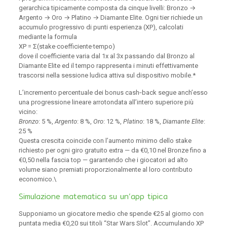
gerarchica tipicamente composta da cinque livelli: Bronzo →
Argento → Oro → Platino → Diamante Elite. Ogni tier richiede un
accumulo progressivo di punti esperienza (XP), calcolati
mediante la formula
XP = Σ(stake·coefficiente·tempo)
dove il coefficiente varia dal 1x al 3x passando dal Bronzo al
Diamante Elite ed il tempo rappresenta i minuti effettivamente
trascorsi nella sessione ludica attiva sul dispositivo mobile.*
L’incremento percentuale dei bonus cash‑back segue anch’esso
una progressione lineare arrotondata all’intero superiore più
vicino:
Bronzo
: 5 %,
Argento
: 8 %,
Oro
: 12 %,
Platino
: 18 %,
Diamante Elite
:
25 %
Questa crescita coincide con l’aumento minimo dello stake
richiesto per ogni giro gratuito extra — da €0,10 nel Bronze fino a
€0,50 nella fascia top — garantendo che i giocatori ad alto
volume siano premiati proporzionalmente al loro contributo
economico.\
Simulazione matematica su un’app tipica
Supponiamo un giocatore medio che spende €25 al giorno con
puntata media €0,20 sui titoli “Star Wars Slot”. Accumulando XP