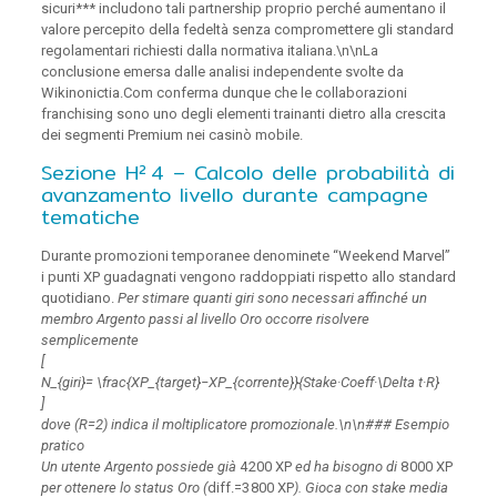
sicuri*** includono tali partnership proprio perché aumentano il
valore percepito della fedeltà senza compromettere gli standard
regolamentari richiesti dalla normativa italiana.\n\nLa
conclusione emersa dalle analisi independent­e svolte da
Wikinonic​tia.Com conferma dunque che le collaborazioni
franchising sono uno degli elementi trainanti dietro alla crescita
dei segmenti Premium nei casinò mobil­e.
Sezione H² 4 – Calcolo delle probabilità di
avanzamento livello durante campagne
tematiche
Durante promozioni temporanee denominete “Weekend Marvel”
i punti XP guadagnati vengono raddoppiati rispetto allo standard
quotidiano.
Per stimare quanti giri sono necessari affinché un
membro Argento passi al livello Oro occorre risolvere
semplicemente
[
N_{giri}= \frac{XP_{target}−XP_{corrente}}{Stake·Coeff·\Delta t·R}
]
dove (R=2) indica il moltiplicatore promozionale.\n\n### Esempio
pratico
Un utente Argento possiede già
4 200 XP
ed ha bisogno di
8 000 XP
per ottenere lo status Oro (
diff.=3 800 XP
). Gioca con stake media