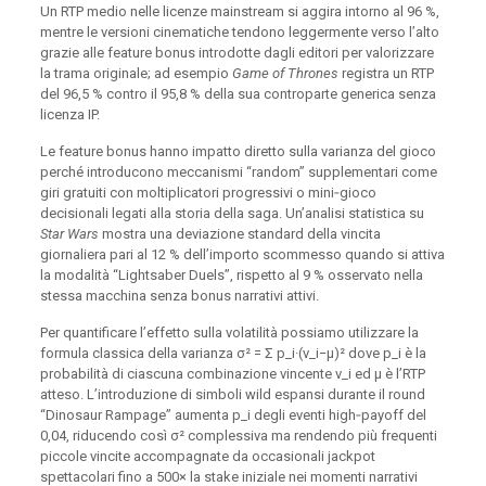
Un RTP medio nelle licenze mainstream si aggira intorno al 96 %,
mentre le versioni cinematiche tendono leggermente verso l’alto
grazie alle feature bonus introdotte dagli editori per valorizzare
la trama originale; ad esempio
Game of Thrones
registra un RTP
del 96,5 % contro il 95,8 % della sua controparte generica senza
licenza IP.
Le feature bonus hanno impatto diretto sulla varianza del gioco
perché introducono meccanismi “random” supplementari come
giri gratuiti con moltiplicatori progressivi o mini‑gioco
decisionali legati alla storia della saga. Un’analisi statistica su
Star Wars
mostra una deviazione standard della vincita
giornaliera pari al 12 % dell’importo scommesso quando si attiva
la modalità “Lightsaber Duels”, rispetto al 9 % osservato nella
stessa macchina senza bonus narrativi attivi.
Per quantificare l’effetto sulla volatilità possiamo utilizzare la
formula classica della varianza σ² = Σ p_i·(v_i−μ)² dove p_i è la
probabilità di ciascuna combinazione vincente v_i ed μ è l’RTP
atteso. L’introduzione di simboli wild espansi durante il round
“Dinosaur Rampage” aumenta p_i degli eventi high‑payoff del
0,04, riducendo così σ² complessiva ma rendendo più frequenti
piccole vincite accompagnate da occasionali jackpot
spettacolari fino a 500× la stake iniziale nei momenti narrativi