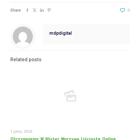
Share
0
mdpdigital
Related posts
1 junio, 2026
Otrzymujemy W Mister Warzywo Liściaste Online