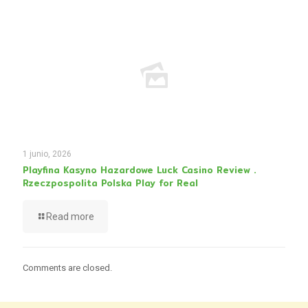
1 junio, 2026
Playfina Kasyno Hazardowe Luck Casino Review .
Rzeczpospolita Polska Play for Real
Read more
Comments are closed.