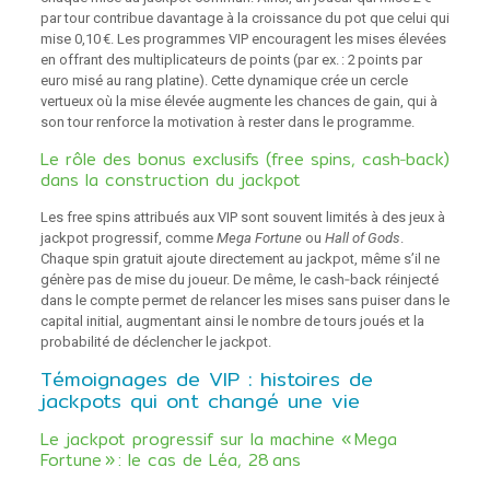
par tour contribue davantage à la croissance du pot que celui qui
mise 0,10 €. Les programmes VIP encouragent les mises élevées
en offrant des multiplicateurs de points (par ex. : 2 points par
euro misé au rang platine). Cette dynamique crée un cercle
vertueux où la mise élevée augmente les chances de gain, qui à
son tour renforce la motivation à rester dans le programme.
Le rôle des bonus exclusifs (free spins, cash‑back)
dans la construction du jackpot
Les free spins attribués aux VIP sont souvent limités à des jeux à
jackpot progressif, comme
Mega Fortune
ou
Hall of Gods
.
Chaque spin gratuit ajoute directement au jackpot, même s’il ne
génère pas de mise du joueur. De même, le cash‑back réinjecté
dans le compte permet de relancer les mises sans puiser dans le
capital initial, augmentant ainsi le nombre de tours joués et la
probabilité de déclencher le jackpot.
Témoignages de VIP : histoires de
jackpots qui ont changé une vie
Le jackpot progressif sur la machine « Mega
Fortune » : le cas de Léa, 28 ans