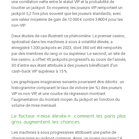
une corrélation nette entre le statut VIP et la probabilité de
toucher un jackpot. En moyenne, les joueurs VIP remportent un
jackpot 3,2 fois plus souvent que les joueurs standards, avec
une valeur moyenne de gain de 12 000 € contre 3 800 € pour les
non‑VIP.
Deux études de cas illustrent ce phénomène. Le premier casino,
spécialisé dans les machines à sous à volatilité élevée, a
enregistré 1 200 jackpots en 2023, dont 360 ont été remportés
par des membres du rang or ou supérieur. Le second, un site de
live casino, a offert 45 jackpots progressifs au cours de l’année,
30 d’entre eux étant attribués à des joueurs bénéficiant d’un
cash‑back VIP supérieur à 15 %.
Les graphiques imaginaires suivants pourraient être décrits : un
histogramme comparant le taux de victoire (en %) des joueurs
VIP vs non‑VIP, et une courbe de régression montrant
l’augmentation du montant moyen du jackpot en fonction du
volume de mise mensuel.
Le facteur « mise élevée » : comment les paris plus
gros augmentent les chances
Les machines à sous progressives attribuent une partie de
chaque mise au jackpot commun. Ainsi, un joueur qui mise 2 €