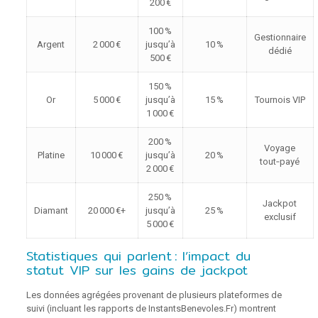
200 €
100 %
Gestionnaire
Argent
2 000 €
jusqu’à
10 %
dédié
500 €
150 %
Or
5 000 €
jusqu’à
15 %
Tournois VIP
1 000 €
200 %
Voyage
Platine
10 000 €
jusqu’à
20 %
tout‑payé
2 000 €
250 %
Jackpot
Diamant
20 000 €+
jusqu’à
25 %
exclusif
5 000 €
Statistiques qui parlent : l’impact du
statut VIP sur les gains de jackpot
Les données agrégées provenant de plusieurs plateformes de
suivi (incluant les rapports de InstantsBenevoles.Fr) montrent