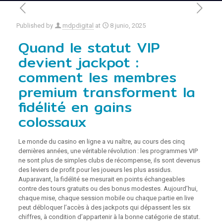
Published by
mdpdigital
at
8 junio, 2025
Quand le statut VIP
devient jackpot :
comment les membres
premium transforment la
fidélité en gains
colossaux
Le monde du casino en ligne a vu naître, au cours des cinq
dernières années, une véritable révolution : les programmes VIP
ne sont plus de simples clubs de récompense, ils sont devenus
des leviers de profit pour les joueurs les plus assidus.
Auparavant, la fidélité se mesurait en points échangeables
contre des tours gratuits ou des bonus modestes. Aujourd’hui,
chaque mise, chaque session mobile ou chaque partie en live
peut débloquer l’accès à des jackpots qui dépassent les six
chiffres, à condition d’appartenir à la bonne catégorie de statut.