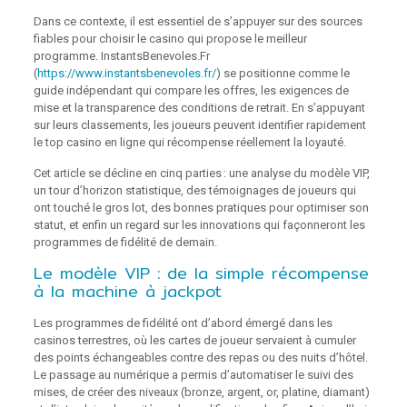
Dans ce contexte, il est essentiel de s’appuyer sur des sources
fiables pour choisir le casino qui propose le meilleur
programme. InstantsBenevoles.Fr
(
https://www.instantsbenevoles.fr/
) se positionne comme le
guide indépendant qui compare les offres, les exigences de
mise et la transparence des conditions de retrait. En s’appuyant
sur leurs classements, les joueurs peuvent identifier rapidement
le top casino en ligne qui récompense réellement la loyauté.
Cet article se décline en cinq parties : une analyse du modèle VIP,
un tour d’horizon statistique, des témoignages de joueurs qui
ont touché le gros lot, des bonnes pratiques pour optimiser son
statut, et enfin un regard sur les innovations qui façonneront les
programmes de fidélité de demain.
Le modèle VIP : de la simple récompense
à la machine à jackpot
Les programmes de fidélité ont d’abord émergé dans les
casinos terrestres, où les cartes de joueur servaient à cumuler
des points échangeables contre des repas ou des nuits d’hôtel.
Le passage au numérique a permis d’automatiser le suivi des
mises, de créer des niveaux (bronze, argent, or, platine, diamant)