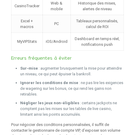
Web &
Historique des mises,
CasinoTracker
mobile
alertes de niveau
Excel +
Tableaux personnalisés,
PC
macros
calcul de ROI
Dashboard en temps réel,
MyVIPStats
iOS/Android
notifications push
Erreurs fréquentes à éviter
Sur‑mise
: augmenter brusquement la mise pour atteindre
un niveau, ce qui peut épuiser la bankroll.
Ignorer les conditions de mise
: ne pas lire les exigences
de wagering sur les bonus, ce qui rend les gains non
retirables.
Négliger les jeux non‑éligibles
: certains jackpots ne
comptent pas les mises sur les tables de live casino,
limitant ainsi les points accumulés.
Pour négocier des conditions personnalisées, il suffit de
contacter le gestionnaire de compte VIP, d’exposer son volume