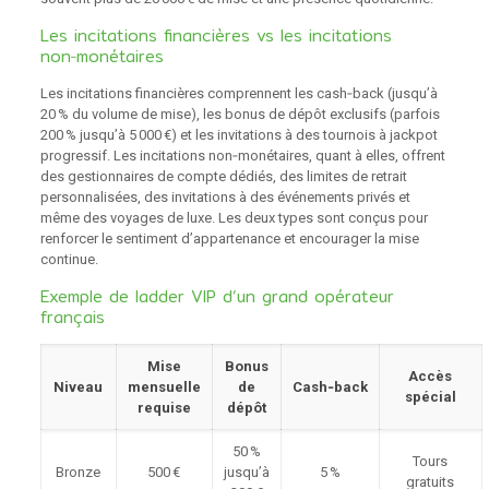
Les incitations financières vs les incitations
non‑monétaires
Les incitations financières comprennent les cash‑back (jusqu’à
20 % du volume de mise), les bonus de dépôt exclusifs (parfois
200 % jusqu’à 5 000 €) et les invitations à des tournois à jackpot
progressif. Les incitations non‑monétaires, quant à elles, offrent
des gestionnaires de compte dédiés, des limites de retrait
personnalisées, des invitations à des événements privés et
même des voyages de luxe. Les deux types sont conçus pour
renforcer le sentiment d’appartenance et encourager la mise
continue.
Exemple de ladder VIP d’un grand opérateur
français
Mise
Bonus
Accès
Niveau
mensuelle
de
Cash‑back
spécial
requise
dépôt
50 %
Tours
Bronze
500 €
jusqu’à
5 %
gratuits