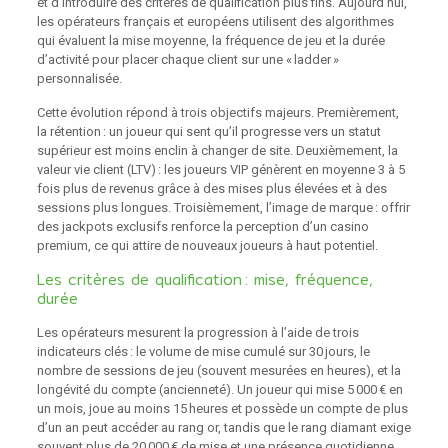
et d’introduire des critères de qualification plus fins. Aujourd’hui,
les opérateurs français et européens utilisent des algorithmes
qui évaluent la mise moyenne, la fréquence de jeu et la durée
d’activité pour placer chaque client sur une « ladder »
personnalisée.
Cette évolution répond à trois objectifs majeurs. Premièrement,
la rétention : un joueur qui sent qu’il progresse vers un statut
supérieur est moins enclin à changer de site. Deuxièmement, la
valeur vie client (LTV) : les joueurs VIP génèrent en moyenne 3 à 5
fois plus de revenus grâce à des mises plus élevées et à des
sessions plus longues. Troisièmement, l’image de marque : offrir
des jackpots exclusifs renforce la perception d’un casino
premium, ce qui attire de nouveaux joueurs à haut potentiel.
Les critères de qualification : mise, fréquence,
durée
Les opérateurs mesurent la progression à l’aide de trois
indicateurs clés : le volume de mise cumulé sur 30 jours, le
nombre de sessions de jeu (souvent mesurées en heures), et la
longévité du compte (ancienneté). Un joueur qui mise 5 000 € en
un mois, joue au moins 15 heures et possède un compte de plus
d’un an peut accéder au rang or, tandis que le rang diamant exige
souvent plus de 20 000 € de mise et une présence quotidienne.