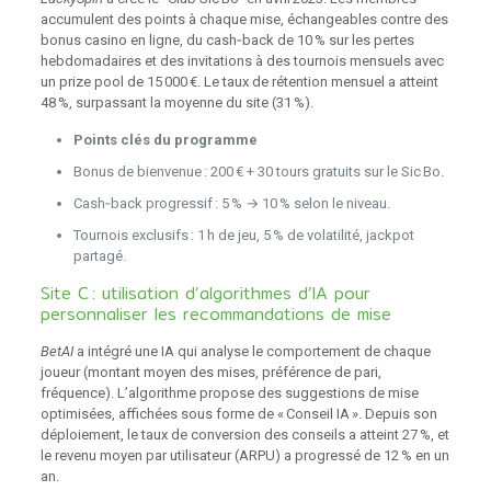
accumulent des points à chaque mise, échangeables contre des
bonus casino en ligne, du cash‑back de 10 % sur les pertes
hebdomadaires et des invitations à des tournois mensuels avec
un prize pool de 15 000 €. Le taux de rétention mensuel a atteint
48 %, surpassant la moyenne du site (31 %).
Points clés du programme
Bonus de bienvenue : 200 € + 30 tours gratuits sur le Sic Bo.
Cash‑back progressif : 5 % → 10 % selon le niveau.
Tournois exclusifs : 1 h de jeu, 5 % de volatilité, jackpot
partagé.
Site C : utilisation d’algorithmes d’IA pour
personnaliser les recommandations de mise
BetAI
a intégré une IA qui analyse le comportement de chaque
joueur (montant moyen des mises, préférence de pari,
fréquence). L’algorithme propose des suggestions de mise
optimisées, affichées sous forme de « Conseil IA ». Depuis son
déploiement, le taux de conversion des conseils a atteint 27 %, et
le revenu moyen par utilisateur (ARPU) a progressé de 12 % en un
an.