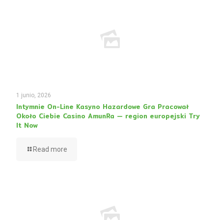
1 junio, 2026
Intymnie On-Line Kasyno Hazardowe Gra Pracował
Około Ciebie Casino AmunRa — region europejski Try
It Now
Read more