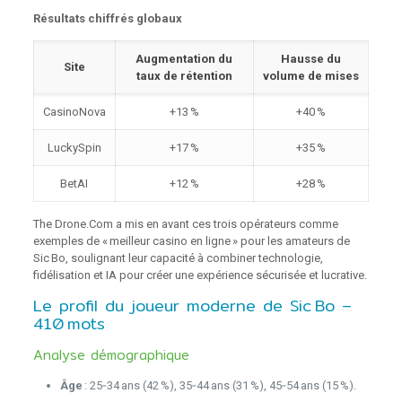
Résultats chiffrés globaux
Augmentation du
Hausse du
Site
taux de rétention
volume de mises
CasinoNova
+13 %
+40 %
LuckySpin
+17 %
+35 %
BetAI
+12 %
+28 %
The Drone.Com a mis en avant ces trois opérateurs comme
exemples de « meilleur casino en ligne » pour les amateurs de
Sic Bo, soulignant leur capacité à combiner technologie,
fidélisation et IA pour créer une expérience sécurisée et lucrative.
Le profil du joueur moderne de Sic Bo –
410 mots
Analyse démographique
Âge
: 25‑34 ans (42 %), 35‑44 ans (31 %), 45‑54 ans (15 %).