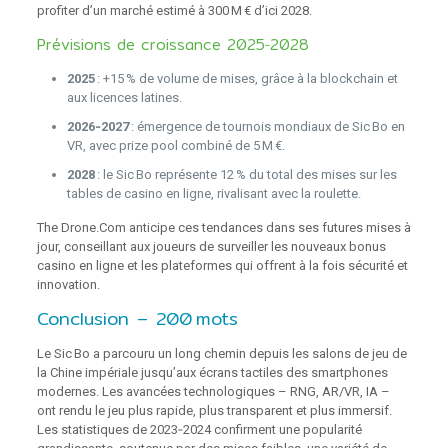
profiter d’un marché estimé à 300 M € d’ici 2028.
Prévisions de croissance 2025‑2028
2025
: +15 % de volume de mises, grâce à la blockchain et
aux licences latines.
2026‑2027
: émergence de tournois mondiaux de Sic Bo en
VR, avec prize pool combiné de 5 M €.
2028
: le Sic Bo représente 12 % du total des mises sur les
tables de casino en ligne, rivalisant avec la roulette.
The Drone.Com anticipe ces tendances dans ses futures mises à
jour, conseillant aux joueurs de surveiller les nouveaux bonus
casino en ligne et les plateformes qui offrent à la fois sécurité et
innovation.
Conclusion – 200 mots
Le Sic Bo a parcouru un long chemin depuis les salons de jeu de
la Chine impériale jusqu’aux écrans tactiles des smartphones
modernes. Les avancées technologiques – RNG, AR/VR, IA –
ont rendu le jeu plus rapide, plus transparent et plus immersif.
Les statistiques de 2023‑2024 confirment une popularité