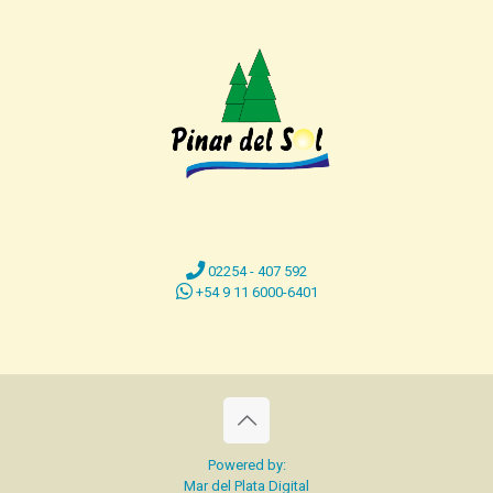
02254 - 407 592
+54 9 11 6000-6401
Powered by:
Mar del Plata Digital