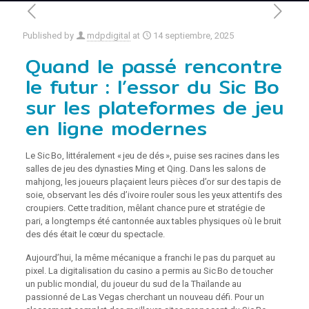
Published by
mdpdigital
at
14 septiembre, 2025
Quand le passé rencontre
le futur : l’essor du Sic Bo
sur les plateformes de jeu
en ligne modernes
Le Sic Bo, littéralement « jeu de dés », puise ses racines dans les
salles de jeu des dynasties Ming et Qing. Dans les salons de
mahjong, les joueurs plaçaient leurs pièces d’or sur des tapis de
soie, observant les dés d’ivoire rouler sous les yeux attentifs des
croupiers. Cette tradition, mêlant chance pure et stratégie de
pari, a longtemps été cantonnée aux tables physiques où le bruit
des dés était le cœur du spectacle.
Aujourd’hui, la même mécanique a franchi le pas du parquet au
pixel. La digitalisation du casino a permis au Sic Bo de toucher
un public mondial, du joueur du sud de la Thaïlande au
passionné de Las Vegas cherchant un nouveau défi. Pour un