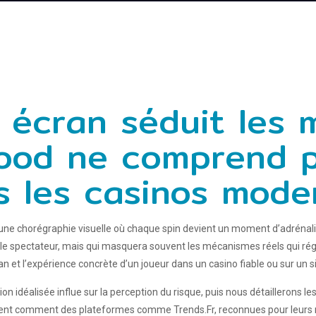
 écran séduit les 
wood ne comprend p
s les casinos mode
 une chorégraphie visuelle où chaque spin devient un moment d’adrénal
ver le spectateur, mais qui masquera souvent les mécanismes réels qui rég
n et l’expérience concrète d’un joueur dans un casino fiable ou sur un sit
 idéalisée influe sur la perception du risque, puis nous détaillerons les
ent comment des plateformes comme Trends.Fr, reconnues pour leurs re