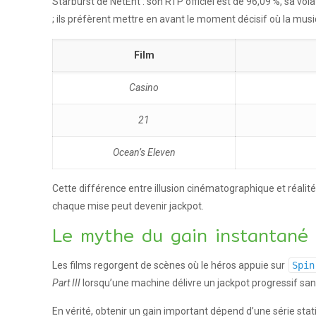
Starburst de NetEnt : son RTP officiel est de 96,09 %, sa vo
; ils préfèrent mettre en avant le moment décisif où la mus
Film
Casino
21
Ocean’s Eleven
Cette différence entre illusion cinématographique et réali
chaque mise peut devenir jackpot.
Le mythe du gain instantané
Les films regorgent de scènes où le héros appuie sur
Spin
Part III
lorsqu’une machine délivre un jackpot progressif s
En vérité, obtenir un gain important dépend d’une série s