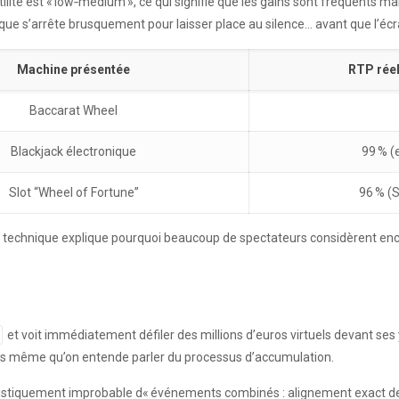
latilité est « low‑medium », ce qui signifie que les gains sont fréquents
ique s’arrête brusquement pour laisser place au silence… avant que l’écr
Machine présentée
RTP réel
Baccarat Wheel
Blackjack électronique
99 % (
Slot “Wheel of Fortune”
96 % (S
té technique explique pourquoi beaucoup de spectateurs considèrent enc
et voit immédiatement défiler des millions d’euros virtuels devant s
ans même qu’on entende parler du processus d’accumulation.
tatistiquement improbable d« événements combinés : alignement exact de