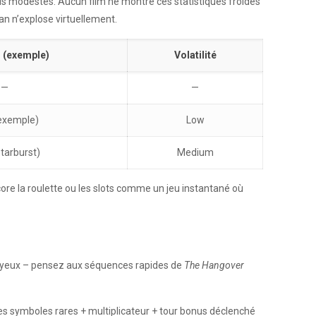
 mais modestes. Aucun film ne montre ces statistiques froides
an n’explose virtuellement.
 (exemple)
Volatilité
—
—
exemple)
Low
tarburst)
Medium
ore la roulette ou les slots comme un jeu instantané où
es yeux – pensez aux séquences rapides de
The Hangover
s symboles rares + multiplicateur + tour bonus déclenché