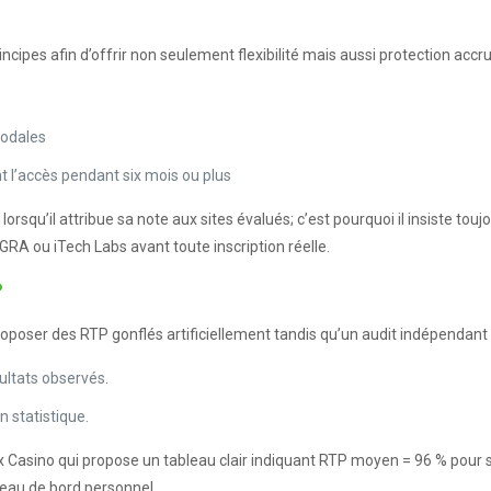
pes afin d’offrir non seulement flexibilité mais aussi protection accru
modales
t l’accès pendant six mois ou plus
rsqu’il attribue sa note aux sites évalués; c’est pourquoi il insiste touj
GRA ou iTech Labs avant toute inscription réelle.
?
poser des RTP gonflés artificiellement tandis qu’un audit indépendant 
ultats observés.
n statistique.
ino qui propose un tableau clair indiquant RTP moyen = 96 % pour se
eau de bord personnel.