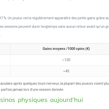
97 %. Un joueur verra régulièrement apparaître des petits gains grâce a
. Les sessions peuvent durer longtemps sans aucun retour avant qu’un 
:
Gains moyens /1000 spins (€)
~120
~45
culaire après quelques tours nerveux, la plupart des joueurs voient plu
parfois jamais lors d’une session donnée.
sinos physiques aujourd’hui