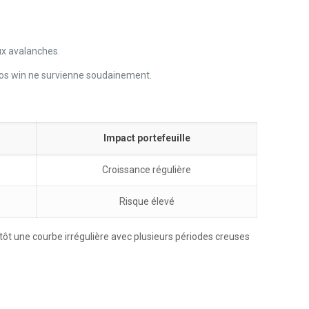
ux avalanches.
gros win ne survienne soudainement.
Impact portefeuille
Croissance régulière
Risque élevé
tôt une courbe irrégulière avec plusieurs périodes creuses