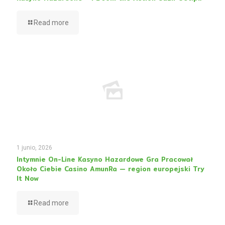
Read more
1 junio, 2026
Intymnie On-Line Kasyno Hazardowe Gra Pracował
Około Ciebie Casino AmunRa — region europejski Try
It Now
Read more