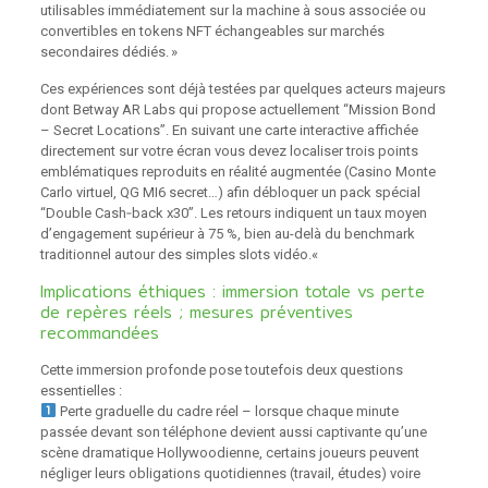
utilisables immédiatement sur la machine à sous associée ou
convertibles en tokens NFT échangeables sur marchés
secondaires dédiés. »
Ces expériences sont déjà testées par quelques acteurs majeurs
dont Betway AR Labs qui propose actuellement “Mission Bond
– Secret Locations”. En suivant une carte interactive affichée
directement sur votre écran vous devez localiser trois points
emblématiques reproduits en réalité augmentée (Casino Monte
Carlo virtuel, QG MI6 secret…) afin débloquer un pack spécial
“Double Cash‑back x30”. Les retours indiquent un taux moyen
d’engagement supérieur à 75 %, bien au-delà du benchmark
traditionnel autour des simples slots vidéo.«
Implications éthiques : immersion totale vs perte
de repères réels ; mesures préventives
recommandées
Cette immersion profonde pose toutefois deux questions
essentielles :
Perte graduelle du cadre réel – lorsque chaque minute
passée devant son téléphone devient aussi captivante qu’une
scène dramatique Hollywoodienne, certains joueurs peuvent
négliger leurs obligations quotidiennes (travail, études) voire