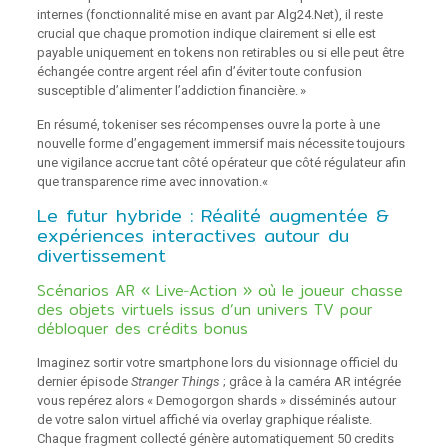
internes (fonctionnalité mise en avant par Alg24.Net), il reste
crucial que chaque promotion indique clairement si elle est
payable uniquement en tokens non retirables ou si elle peut être
échangée contre argent réel afin d’éviter toute confusion
susceptible d’alimenter l’addiction financière. »
En résumé, tokeniser ses récompenses ouvre la porte à une
nouvelle forme d’engagement immersif mais nécessite toujours
une vigilance accrue tant côté opérateur que côté régulateur afin
que transparence rime avec innovation.«
Le futur hybride : Réalité augmentée &
expériences interactives autour du
divertissement
Scénarios AR « Live‑Action » où le joueur chasse
des objets virtuels issus d’un univers TV pour
débloquer des crédits bonus
Imaginez sortir votre smartphone lors du visionnage officiel du
dernier épisode
Stranger Things
; grâce à la caméra AR intégrée
vous repérez alors « Demogorgon shards » disséminés autour
de votre salon virtuel affiché via overlay graphique réaliste.
Chaque fragment collecté génère automatiquement 50 credits