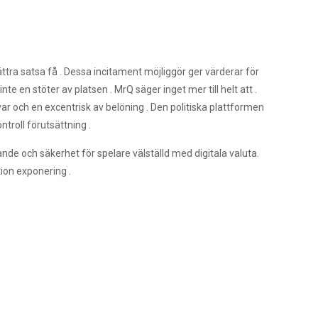
ra satsa få . Dessa incitament möjliggör ger värderar för
e en stöter av platsen . MrQ säger inget mer till helt att .
 var och en excentrisk av belöning . Den politiska plattformen
ntroll förutsättning .
ande och säkerhet för spelare välställd med digitala valuta.
tion exponering .