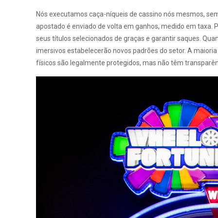
Nós executamos caça-níqueis de cassino nós mesmos, semp
apostado é enviado de volta em ganhos, medido em taxa. Pa
seus títulos selecionados de graças e garantir saques. Qua
imersivos estabelecerão novos padrões do setor. A maioria
físicos são legalmente protegidos, mas não têm transparên