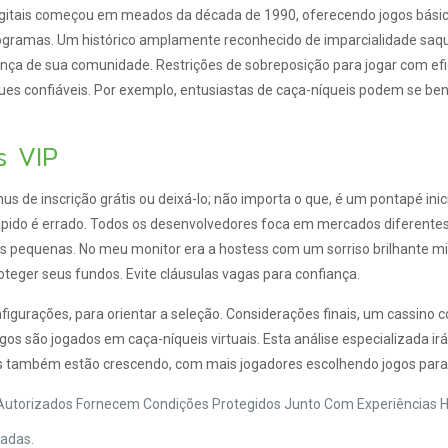
digitais começou em meados da década de 1990, oferecendo jogos básic
amas. Um histórico amplamente reconhecido de imparcialidade saques 
ança de sua comunidade. Restrições de sobreposição para jogar com eficiê
es confiáveis. Por exemplo, entusiastas de caça-níqueis podem se bene
s VIP
us de inscrição grátis ou deixá-lo; não importa o que, é um pontapé in
rápido é errado. Todos os desenvolvedores foca em mercados diferente
s pequenas. No meu monitor era a hostess com um sorriso brilhante mi
eger seus fundos. Evite cláusulas vagas para confiança.
gurações, para orientar a seleção. Considerações finais, um cassino c
jogos são jogados em caça-níqueis virtuais. Esta análise especializada i
veis também estão crescendo, com mais jogadores escolhendo jogos para 
Autorizados Fornecem Condições Protegidos Junto Com Experiências 
radas.