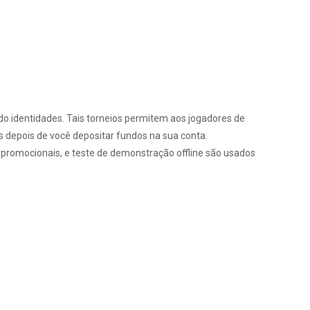
o identidades. Tais torneios permitem aos jogadores de
s depois de você depositar fundos na sua conta.
romocionais, e teste de demonstração offline são usados ​​