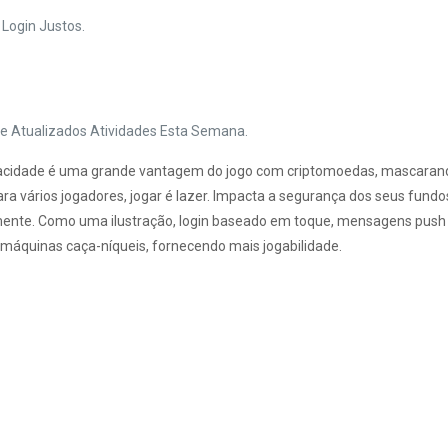
Login Justos.
e Atualizados Atividades Esta Semana.
rivacidade é uma grande vantagem do jogo com criptomoedas, mascarand
ra vários jogadores, jogar é lazer. Impacta a segurança dos seus fundo
mente. Como uma ilustração, login baseado em toque, mensagens push p
quinas caça-níqueis, fornecendo mais jogabilidade.