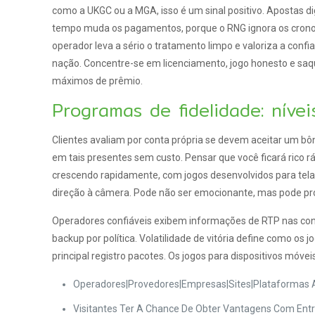
como a UKGC ou a MGA, isso é um sinal positivo. Apostas 
tempo muda os pagamentos, porque o RNG ignora os cronogr
operador leva a sério o tratamento limpo e valoriza a confi
nação. Concentre-se em licenciamento, jogo honesto e saqu
máximos de prêmio.
Programas de fidelidade: nívei
Clientes avaliam por conta própria se devem aceitar um bôn
em tais presentes sem custo. Pensar que você ficará rico 
crescendo rapidamente, com jogos desenvolvidos para tela
direção à câmera. Pode não ser emocionante, mas pode prot
Operadores confiáveis exibem informações de RTP nas confi
backup por política. Volatilidade de vitória define como os 
principal registro pacotes. Os jogos para dispositivos mó
Operadores|Provedores|Empresas|Sites|Plataformas 
Visitantes Ter A Chance De Obter Vantagens Com Ent