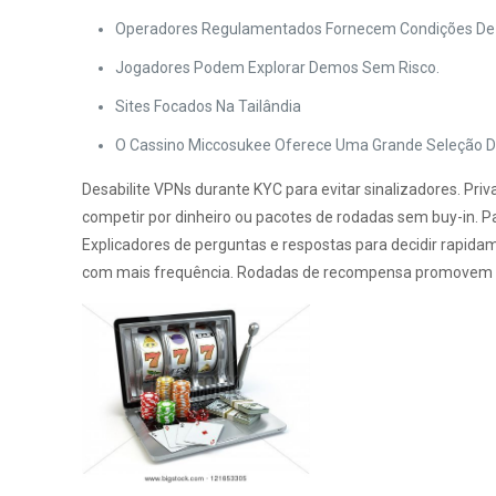
Operadores Regulamentados Fornecem Condições De 
Jogadores Podem Explorar Demos Sem Risco.
Sites Focados Na Tailândia
O Cassino Miccosukee Oferece Uma Grande Seleção D
Desabilite VPNs durante KYC para evitar sinalizadores. P
competir por dinheiro ou pacotes de rodadas sem buy-in. Pa
Explicadores de perguntas e respostas para decidir rapida
com mais frequência. Rodadas de recompensa promovem má