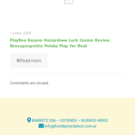
1 junio, 2026
Playfina Kasyno Hazardowe Luck Casino Review .
Rzeczpospolita Polska Play for Real
Read more
Comments are closed.
BIARRITZ 356 – OSTENDE – BUENOS AIRES
info@hotelpinardelsol.com.ar