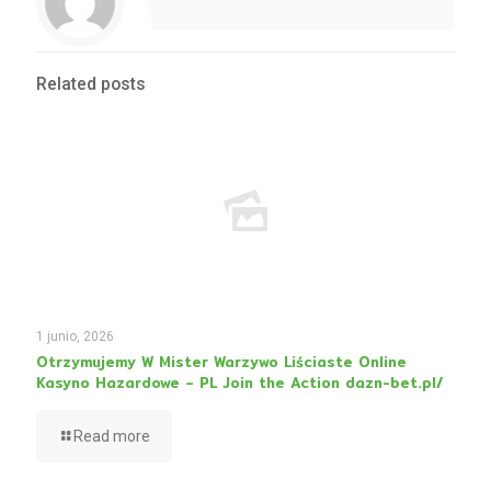
Related posts
1 junio, 2026
Otrzymujemy W Mister Warzywo Liściaste Online
Kasyno Hazardowe – PL Join the Action dazn-bet.pl/
Read more