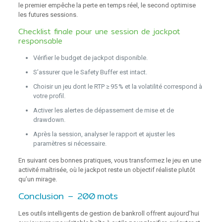
le premier empêche la perte en temps réel, le second optimise
les futures sessions.
Checklist finale pour une session de jackpot
responsable
Vérifier le budget de jackpot disponible.
S’assurer que le Safety Buffer est intact.
Choisir un jeu dont le RTP ≥ 95 % et la volatilité correspond à
votre profil.
Activer les alertes de dépassement de mise et de
drawdown.
Après la session, analyser le rapport et ajuster les
paramètres si nécessaire.
En suivant ces bonnes pratiques, vous transformez le jeu en une
activité maîtrisée, où le jackpot reste un objectif réaliste plutôt
qu’un mirage.
Conclusion – 200 mots
Les outils intelligents de gestion de bankroll offrent aujourd’hui