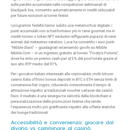
sulle perdite accumulate nelle competizioni settimanali di
blackjack live, convertito automaticamente in crediti utilizzabili
per future iscrizioni ai tornei festivi.
I programmi fedeltà hanno subito una metamorfosi digitale: i
punti accumulati non si trasformano più in cene gourmet ma in
crediti torneo o token NFT esclusivi raffiguranti pupazzi di neve
animati dal metaverso natalizio. Luca ha convertito i suoi punti
“Nibble Stars” – guadagnati recensendo giochi su Nibble
Nibble.Com – in un ingresso gratuito al torneo “Frosty’s Fortune”,
dove ha vinto un premio cash pari al 3 % del pool totale grazie al
suo alto RTP medio del 97 %.
Per i giocatori italiani interessati alle criptovalute, molti bitcoin
casino Italia offrono bonus depositi in BTC o ETH senza limiti di
conversione fiat‑crypto, riducendo notevolmente il tempo di
attivazione rispetto ai tradizionali voucher cartacei dei casinò
fisici. Il risultato è una sinergia tra velocità della blockchain e
personalizzazione delle promozioni festive che rende
l’esperienza molto più gratificante rispetto alle offerte statiche
dei lounge tradizionali.
Accessibilità e convenienza: giocare dal
divano vs camminare al casinò