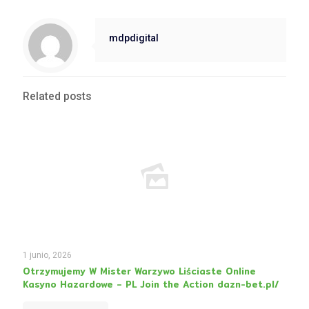
mdpdigital
Related posts
1 junio, 2026
Otrzymujemy W Mister Warzywo Liściaste Online
Kasyno Hazardowe – PL Join the Action dazn-bet.pl/