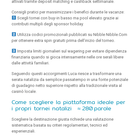
attivati tramite deposit matching e cashback settimanale.
Consigli pratici per massimizzare i benefici durante le vacanze:
Scegli tornei con buy‑in basso ma pool elevato grazie ai
contributi multipli degli sponsor holiday.
Utilizza codici promozionali pubblicati su Nibble Nibble.Com
per ottenere extra spin gratuiti prima dell’inizio del torneo.
Imposta limiti giornalieri sul wagering per evitare dipendenza
finanziaria quando si gioca intensamente nelle ore serali libere
dalle attività familiari.
Seguendo questi accorgimenti Luca riesce a trasformare una
serata natalizia da semplice passatempo in una fonte potenziale
di guadagno netto superiore rispetto alla tradizionale visita al
casinò locale.
Come scegliere la piattaforma ideale per
i propri tornei natalizi ≈ 280 parole
Scegliere la destinazione giusta richiede una valutazione
sistematica basata su criteri regolamentari, tecnici ed
esperienziali.