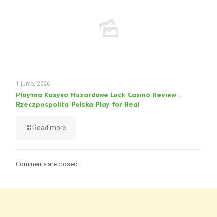
1 junio, 2026
Playfina Kasyno Hazardowe Luck Casino Review .
Rzeczpospolita Polska Play for Real
Read more
Comments are closed.