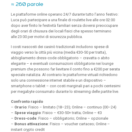
≈ 260 parole
Le piattaforme online operano 24/7 durante tutto l’anno festivo:
Luca può partecipare a una finale di roulette live alle ore 02:00
dopo aver finito le festività familiari senza doversi preoccupare
degli orari di chiusura dei locali fisici che spesso terminano
alle 23:00 per motivi di sicurezza pubblica.
I costi nascosti dei casinò tradizionali includono spese di
viaggio verso la città più vicina (media €30‑50 per tratta),
abbigliamento dress‑code obbligatorio – cravatta o abito
elegante – e eventuali consumazioni obbligatorie nei lounge
premium che possono far lievitare il conto fino a €200 per serata
speciale natalizia. Al contrario le piattaforme virtuali richiedono
solo una connessione internet stabile e un dispositivo –
smartphone o tablet – con costi marginali pari a pochi centesimi
per megabyte consumato durante lo streaming delle partite live.
Confronto rapido
–
Orario
: Fisico – limitato (18–23); Online – continuo (00–24)
–
Spese viaggio
: Fisico – €30‑50+ tratta; Online – €0
–
Dress‑code
: Fisico – obbligatorio; Online – opzionale
–
Bonus attivazione
: Fisico – voucher cartaceo; Online –
instant crypto credit