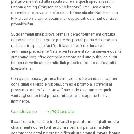
piattaforme fiat ad alta reputazione sia quelli specializzati in
Bitcoin gaming (“migliori casino bitcoin”). Per Luca è stato
determinante trovare un sito che offrisse sia slot Natalizie con
RTP elevato sia tornei settimanali supportati da smart contract
provably‑fair.
Suggerimenti finali: prova prima la demo tournament gratuita
disponibile sulla maggior parte dei portali prima del deposito
reale; partecipa alle fasi “soft launch” offerte durante la
settimana precedente Natale per testare stabilità server e qualità
streaming live; infine controlla sempre se il sito pubblica audit
trimestrali verificabili tramite link pubblico fornito dall’autorità
licenziataria.
Con questi passaggi Luca ha individuato tre candidati top-tier
consigliati da Nibble Nibble.Com ed è pronto a iscriversi al
prossimo torneo “Yule Crown” sapendo esattamente quali
vantaggi competitivi potrà sfruttare nella stagione festiva
imminente.
Conclusione — ≈ 200 parole
Il confronto tra casinò tradizionali e piattaforme digitali mostra
chiaramente come l’online domini ormai il panorama delle
scommesse natalizie grazie a flessibilità oraria illimitata, bonus