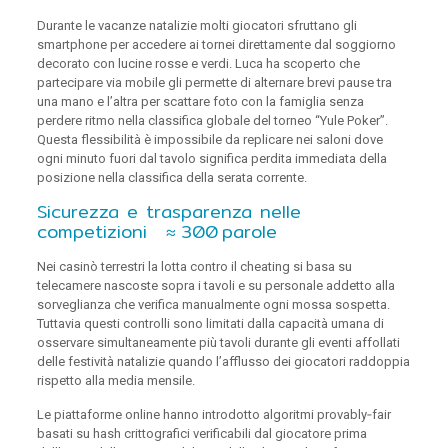
Durante le vacanze natalizie molti giocatori sfruttano gli
smartphone per accedere ai tornei direttamente dal soggiorno
decorato con lucine rosse e verdi. Luca ha scoperto che
partecipare via mobile gli permette di alternare brevi pause tra
una mano e l’altra per scattare foto con la famiglia senza
perdere ritmo nella classifica globale del torneo “Yule Poker”.
Questa flessibilità è impossibile da replicare nei saloni dove
ogni minuto fuori dal tavolo significa perdita immediata della
posizione nella classifica della serata corrente.
Sicurezza e trasparenza nelle
competizioni ≈ 300 parole
Nei casinò terrestri la lotta contro il cheating si basa su
telecamere nascoste sopra i tavoli e su personale addetto alla
sorveglianza che verifica manualmente ogni mossa sospetta.
Tuttavia questi controlli sono limitati dalla capacità umana di
osservare simultaneamente più tavoli durante gli eventi affollati
delle festività natalizie quando l’afflusso dei giocatori raddoppia
rispetto alla media mensile.
Le piattaforme online hanno introdotto algoritmi provably‑fair
basati su hash crittografici verificabili dal giocatore prima