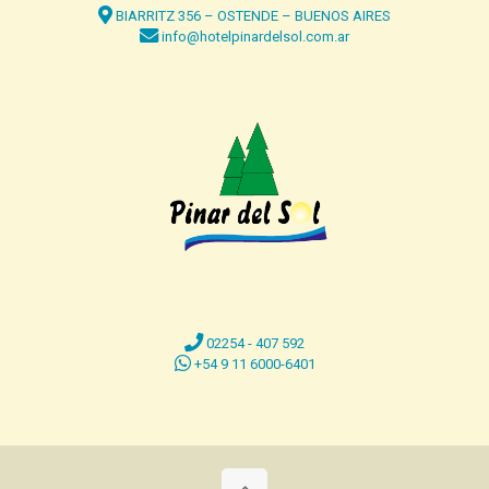
BIARRITZ 356 – OSTENDE – BUENOS AIRES
info@hotelpinardelsol.com.ar
02254 - 407 592
+54 9 11 6000-6401