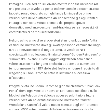
Immagina Luca seduto sul divano mentre indossa un visore AR
che proietta un tavolo da poker tridimensionale direttamente sul
tappeto rosso decorato con ghirlande luminose! Le prime
versioni beta delle piattaforme AR consentono già agli utenti di
interagire con carte virtuali animate dal proprio spazio
domestico mediante gesture hand‑tracking senza necessità di
controller fisici né mouse tradizionali.
Nel prossimo anno diversi operatori stanno sviluppando “città
casino” nel metaverso dove gli avatar possono camminare lungo
strade innevate ricche di negozi tematici venditori NFT
specializzati in collezionabili natalizi come “Golden Reindeers” o
“Snowflake Tokens”. Questi oggetti digitali non solo hanno
valore estetico ma fungono anche da booster per aumentare
temporaneamente il RTP delle slot festive o ridurre il requisito di
wagering sui bonus torneo entro la settimana successiva
all’acquisto.
Progetti pilota includono un torneo globale chiamato “Polar Peak
Poker” dove ogni vincitore riceve un NFT unico certificato sulla
blockchain Polygon che sblocca accesso prioritario a future
versioni beta AR ed eventi esclusivi nel metaverso “Winter
Wonderland Casino”. Il valore medio stimato degli NFT premiati
supera i €500 entro tre mesi dalla loro emissione grazie alla