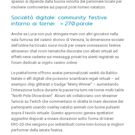
spesso si dipende dalla buona volontà del personale locale per
risolvere controversie sui payout post‑torneo natalizio.
Socialità digitale: community festive
intorno ai tornei ≈ 270 parole
Anche se Luca non può stringere mani con altri giocatori nella
sala fumosa del casinò storico di Venezia, la dimensione sociale
dell’online ha trovato nuovi modi per creare connessioni festive
attraverso chat room tematiche decorate con alberi virtuali ed
effetti neve cadente sui messaggi privati tra utenti registrati su
forum dedicati ai crypto casino online.
Le piattaforme offrono avatar personalizzati vestiti da Babbo
Natale o elfi digitali che possono scambiare regali virtuali – ad
esempio chip glitterati o badge “Merry Winner” – aumentando
l’interazione ludica durante le pause tra turni nei tornei multi‑table
“North Pole Showdown”. Alcuni siti collaborano con streamer
famosi su Twitch che commentano in diretta le mani decisive dei
partecipanti usando overlay natalizi animati con lucine pulsanti
sopra il tavolo virtuale. Questo approccio genera spettatori
aggiuntivi disposti a inviare donazioni sotto forma di token
ERC‑20 che vengono poi redistribuiti come mini‑bonus ai migliori
performer della serata festiva.