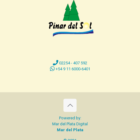
02254 - 407 592
+54 9 11 6000-6401
Powered by:
Mar del Plata Digital
Mar del Plata