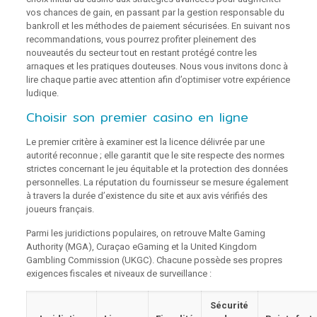
vos chances de gain, en passant par la gestion responsable du
bankroll et les méthodes de paiement sécurisées. En suivant nos
recommandations, vous pourrez profiter pleinement des
nouveautés du secteur tout en restant protégé contre les
arnaques et les pratiques douteuses. Nous vous invitons donc à
lire chaque partie avec attention afin d’optimiser votre expérience
ludique.
Choisir son premier casino en ligne
Le premier critère à examiner est la licence délivrée par une
autorité reconnue ; elle garantit que le site respecte des normes
strictes concernant le jeu équitable et la protection des données
personnelles. La réputation du fournisseur se mesure également
à travers la durée d’existence du site et aux avis vérifiés des
joueurs français.
Parmi les juridictions populaires, on retrouve Malte Gaming
Authority (MGA), Curaçao eGaming et la United Kingdom
Gambling Commission (UKGC). Chacune possède ses propres
exigences fiscales et niveaux de surveillance :
Sécurité