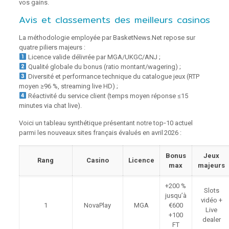
vos gains.
Avis et classements des meilleurs casinos
La méthodologie employée par BasketNews.Net repose sur
quatre piliers majeurs :
Licence valide délivrée par MGA/UKGC/ANJ ;
Qualité globale du bonus (ratio montant/wagering) ;
Diversité et performance technique du catalogue jeux (RTP
moyen ≥96 %, streaming live HD) ;
Réactivité du service client (temps moyen réponse ≤15
minutes via chat live).
Voici un tableau synthétique présentant notre top‑10 actuel
parmi les nouveaux sites français évalués en avril 2026 :
Bonus
Jeux
Rang
Casino
Licence
max
majeurs
+200 %
Slots
jusqu’à
vidéo +
1
NovaPlay
MGA
€600
Live
+100
dealer
FT