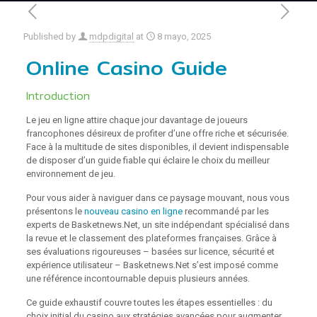
Published by
mdpdigital
at
8 mayo, 2025
Online Casino Guide
Introduction
Le jeu en ligne attire chaque jour davantage de joueurs
francophones désireux de profiter d’une offre riche et sécurisée.
Face à la multitude de sites disponibles, il devient indispensable
de disposer d’un guide fiable qui éclaire le choix du meilleur
environnement de jeu.
Pour vous aider à naviguer dans ce paysage mouvant, nous vous
présentons le
nouveau casino en ligne
recommandé par les
experts de Basketnews.Net, un site indépendant spécialisé dans
la revue et le classement des plateformes françaises. Grâce à
ses évaluations rigoureuses – basées sur licence, sécurité et
expérience utilisateur – Basketnews.Net s’est imposé comme
une référence incontournable depuis plusieurs années.
Ce guide exhaustif couvre toutes les étapes essentielles : du
choix initial du casino aux stratégies avancées pour augmenter