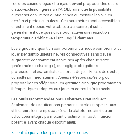
Tous les casinos légaux français doivent proposer des outils
d’auto‑exclusion gérés via l’ARJEL ainsi que la possibilité
d’imposer des limites quotidiennes ou mensuelles sur les
dépôts et pertes cumulées . Ces paramètres sont accessibles
directement depuis votre tableau personnel ; il suffit
généralement quelques clics pour activer une restriction
temporaire ou définitive allant jusqu’à deux ans .
Les signes indiquant un comportement à risque comprennent :
jouer pendant plusieurs heures consécutives sans pause ,
augmenter constamment ses mises après chaque perte
(phénomène « chasing »), ou négliger obligations
professionnelles/familiales au profit du jeu . En cas de doute ,
consultez immédiatement
Joueurs‑Responsables.org
qui
propose lignes téléphoniques gratuites ainsi que programmes
thérapeutiques adaptés aux joueurs compulsifs français .
Les outils recommandés par BasketNews.Net incluent
également des notifications personnalisables rappelant aux
utilisateurs leur temps passé sur la plateforme ainsi qu’un
calculateur intégré permettant d’estimer l’impact financier
potentiel avant chaque dépôt majeur.
Stratégies de jeu gagnantes