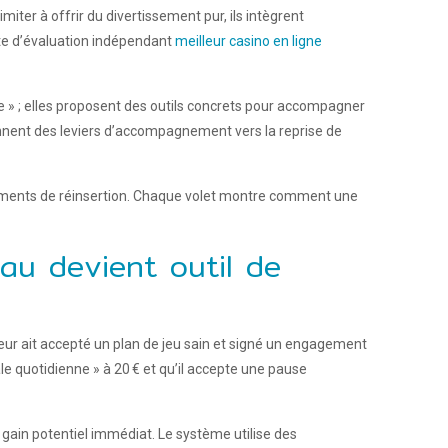
ter à offrir du divertissement pur, ils intègrent
ite d’évaluation indépendant
meilleur casino en ligne
le » ; elles proposent des outils concrets pour accompagner
iennent des leviers d’accompagnement vers la reprise de
struments de réinsertion. Chaque volet montre comment une
au devient outil de
ueur ait accepté un plan de jeu sain et signé un engagement
ale quotidienne » à 20 € et qu’il accepte une pause
 gain potentiel immédiat. Le système utilise des