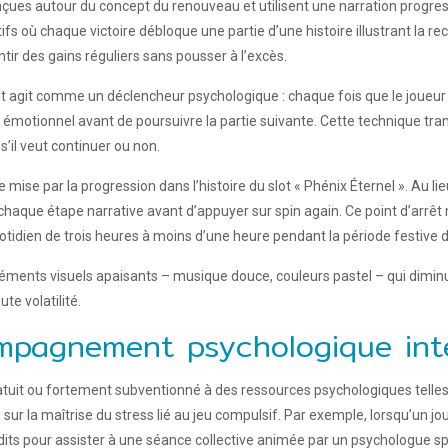
es autour du concept du renouveau et utilisent une narration progressi
ifs où chaque victoire débloque une partie d’une histoire illustrant la r
ir des gains réguliers sans pousser à l’excès.
agit comme un déclencheur psychologique : chaque fois que le joueur a
tat émotionnel avant de poursuivre la partie suivante. Cette technique t
’il veut continuer ou non.
 mise par la progression dans l’histoire du slot « Phénix Éternel ». Au li
haque étape narrative avant d’appuyer sur spin again. Ce point d’arrêt n
tidien de trois heures à moins d’une heure pendant la période festive 
éments visuels apaisants – musique douce, couleurs pastel – qui diminue
e volatilité.
ompagnement psychologique int
atuit ou fortement subventionné à des ressources psychologiques telles
sur la maîtrise du stress lié au jeu compulsif. Par exemple, lorsqu’un 
rédits pour assister à une séance collective animée par un psychologue sp