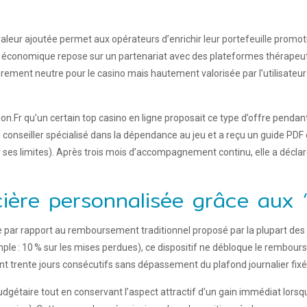
aleur ajoutée permet aux opérateurs d’enrichir leur portefeuille promo
 économique repose sur un partenariat avec des plateformes thérapeutiqu
rement neutre pour le casino mais hautement valorisée par l’utilisateur 
on.Fr qu’un certain top casino en ligne proposait ce type d’offre pendant
n conseiller spécialisé dans la dépendance au jeu et a reçu un guide PDF 
 ses limites). Après trois mois d’accompagnement continu, elle a déclaré
ncière personnalisée grâce au
 par rapport au remboursement traditionnel proposé par la plupart des
e : 10 % sur les mises perdues), ce dispositif ne débloque le rembours
ente jours consécutifs sans dépassement du plafond journalier fixé lors
 budgétaire tout en conservant l’aspect attractif d’un gain immédiat lors