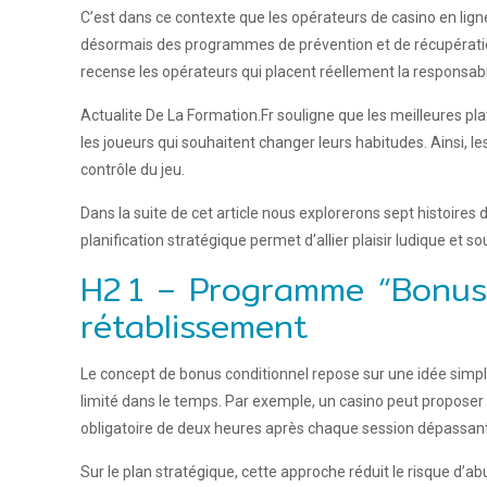
C’est dans ce contexte que les opérateurs de casino en lign
désormais des programmes de prévention et de récupération
recense les opérateurs qui placent réellement la responsabi
Actualite De La Formation.Fr souligne que les meilleures pla
les joueurs qui souhaitent changer leurs habitudes. Ainsi, 
contrôle du jeu.
Dans la suite de cet article nous explorerons sept histoir
planification stratégique permet d’allier plaisir ludique et s
H2 1 – Programme “Bonus 
rétablissement
Le concept de bonus conditionnel repose sur une idée simple
limité dans le temps. Par exemple, un casino peut proposer 5
obligatoire de deux heures après chaque session dépassant
Sur le plan stratégique, cette approche réduit le risque d’