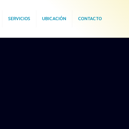
SERVICIOS
UBICACIÓN
CONTACTO