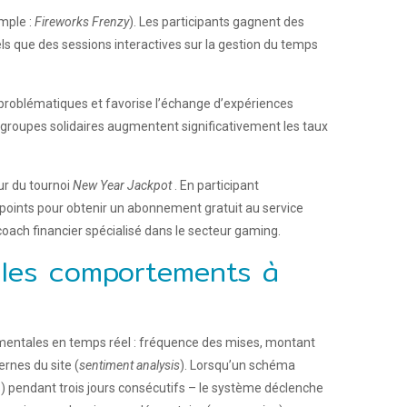
mple :
Fireworks Frenzy
). Les participants gagnent des
tels que des sessions interactives sur la gestion du temps
 problématiques et favorise l’échange d’expériences
 groupes solidaires augmentent significativement les taux
ur du tournoi
New Year Jackpot
. En participant
 points pour obtenir un abonnement gratuit au service
 coach financier spécialisé dans le secteur gaming.
 les comportements à
mentales en temps réel : fréquence des mises, montant
rnes du site (
sentiment analysis
). Lorsqu’un schéma
%) pendant trois jours consécutifs – le système déclenche