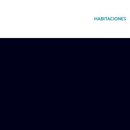
HABITACIONES