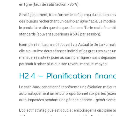
en ligne (taux de satisfaction > 85 %).
Stratégiquement, transformer le coût perçu du soutien en v
des joueurs recherchant un
casino en ligne fiable
. Le modèle
le prestataire afin que chaque séance offerte reste financiè
standards (souvent supérieurs à 50 € par session).
Exemple réel : Laura a découvert via Actualite De La Formati
elle a pu suivre deux séances individuelles gratuites avec u
mensuel réaliste (« jouer au casino en ligne » sans dépasser
poussait à miser plus que son revenu mensuel moyen.​
H2 4 – Planification fina
Le cash‑back conditionné représente une évolution majeure
automatiquement un retour proportionnel aux pertes (exempl
auto‑imposées pendant une période donnée – généralement tr
L’objectif stratégique est double : encourager la discipline