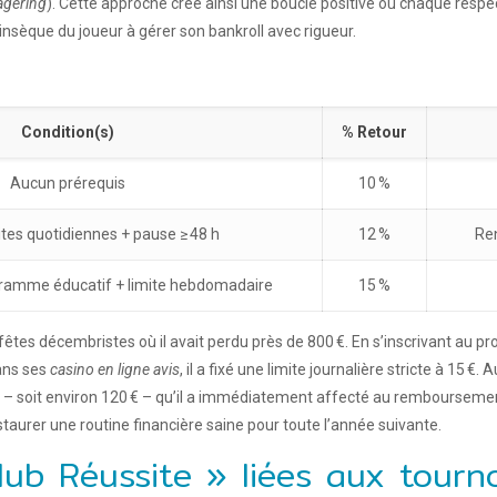
agering
). Cette approche crée ainsi une boucle positive où chaque respec
rinsèque du joueur à gérer son bankroll avec rigueur.
Condition(s)
% Retour
Aucun prérequis
10 %
ites quotidiennes + pause ≥ 48 h
12 %
Ren
ogramme éducatif + limite hebdomadaire
15 %
s fêtes décembristes où il avait perdu près de 800 €. En s’inscrivant 
ans ses
casino en ligne avis
, il a fixé une limite journalière stricte à 15 
– soit environ 120 € – qu’il a immédiatement affecté au remboursement 
aurer une routine financière saine pour toute l’année suivante.
b Réussite » liées aux tourno