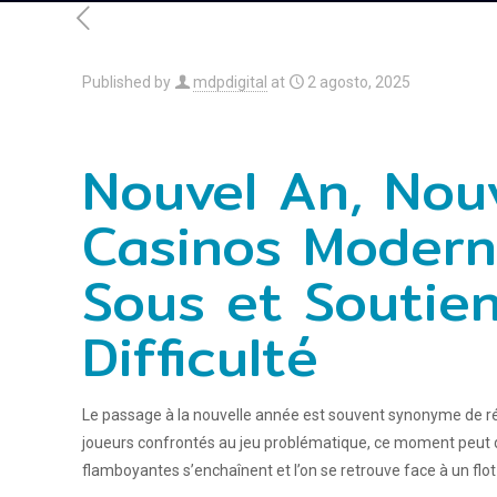
Published by
mdpdigital
at
2 agosto, 2025
Nouvel An, Nou
Casinos Modern
Sous et Soutien
Difficulté
Le passage à la nouvelle année est souvent synonyme de réso
joueurs confrontés au jeu problématique, ce moment peut dev
flamboyantes s’enchaînent et l’on se retrouve face à un flot 