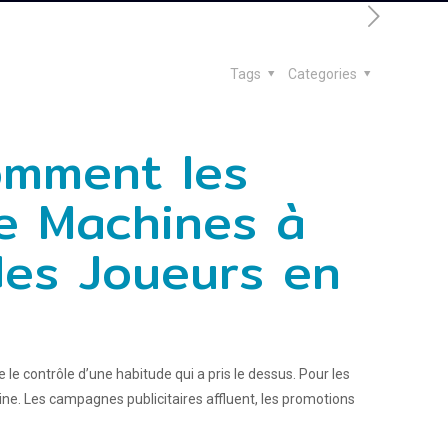
Tags
Categories
omment les
e Machines à
des Joueurs en
e contrôle d’une habitude qui a pris le dessus. Pour les
ine. Les campagnes publicitaires affluent, les promotions