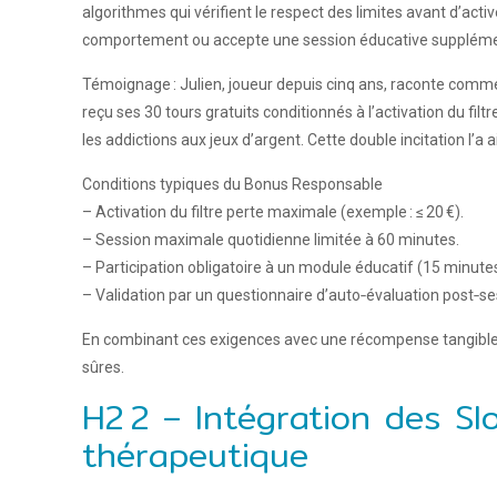
algorithmes qui vérifient le respect des limites avant d’activ
comportement ou accepte une session éducative supplémentai
Témoignage : Julien, joueur depuis cinq ans, raconte comme
reçu ses 30 tours gratuits conditionnés à l’activation du filt
les addictions aux jeux d’argent. Cette double incitation l’a
Conditions typiques du Bonus Responsable
– Activation du filtre perte maximale (exemple : ≤ 20 €).
– Session maximale quotidienne limitée à 60 minutes.
– Participation obligatoire à un module éducatif (15 minutes
– Validation par un questionnaire d’auto‑évaluation post‑se
En combinant ces exigences avec une récompense tangible, l
sûres.
H2 2 – Intégration des Sl
thérapeutique