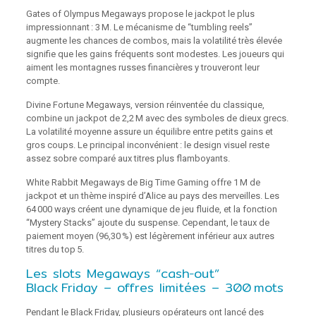
Gates of Olympus Megaways propose le jackpot le plus
impressionnant : 3 M. Le mécanisme de “tumbling reels”
augmente les chances de combos, mais la volatilité très élevée
signifie que les gains fréquents sont modestes. Les joueurs qui
aiment les montagnes russes financières y trouveront leur
compte.
Divine Fortune Megaways, version réinventée du classique,
combine un jackpot de 2,2 M avec des symboles de dieux grecs.
La volatilité moyenne assure un équilibre entre petits gains et
gros coups. Le principal inconvénient : le design visuel reste
assez sobre comparé aux titres plus flamboyants.
White Rabbit Megaways de Big Time Gaming offre 1 M de
jackpot et un thème inspiré d’Alice au pays des merveilles. Les
64 000 ways créent une dynamique de jeu fluide, et la fonction
“Mystery Stacks” ajoute du suspense. Cependant, le taux de
paiement moyen (96,30 %) est légèrement inférieur aux autres
titres du top 5.
Les slots Megaways “cash‑out”
Black Friday – offres limitées – 300 mots
Pendant le Black Friday, plusieurs opérateurs ont lancé des