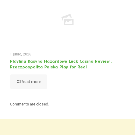
1 junio, 2026
Playfina Kasyno Hazardowe Luck Casino Review .
Rzeczpospolita Polska Play for Real
Read more
Comments are closed.