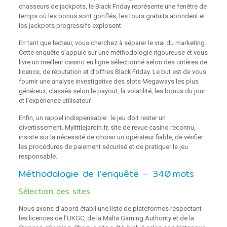
chasseurs de jackpots, le Black Friday représente une fenêtre de
temps où les bonus sont gonflés, les tours gratuits abondent et
les jackpots progressifs explosent.
En tant que lecteur, vous cherchez à séparer le vrai du marketing.
Cette enquête s’appuie sur une méthodologie rigoureuse et vous
livre un meilleur casino en ligne sélectionné selon des critères de
licence, de réputation et d’offres Black Friday. Le but est de vous
fournir une analyse investigative des slots Megaways les plus
généreux, classés selon le payout, la volatilité, les bonus du jour
et l’expérience utilisateur.
Enfin, un rappel indispensable : le jeu doit rester un
divertissement. Mylittlejardin.fr, site de revue casino reconnu,
insiste sur la nécessité de choisir un opérateur fiable, de vérifier
les procédures de paiement sécurisé et de pratiquer le jeu
responsable.
Méthodologie de l’enquête – 340 mots
Sélection des sites
Nous avons d’abord établi une liste de plateformes respectant
les licences de l’UKGC, de la Malta Gaming Authority et de la