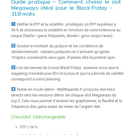
Guide pratique – Comment choisir le slot
Megaways idéal pour le Black Friday –
310 mots
Vérifier le RTP et la volatilité : privilégiez un RTP supérieur à
96 % et choisissez la volatilité en fonction de votre tolérance au
risque (faible = gains fréquents, élevée = gros coups rares).
Scruter le montant du jackpot et les conditions de
déclenchement : certains jackpots ne s’activent qu’après
10 spins consécutifs sans gain, d’autres dès le premier spin.
Lire les termes du bonus Black Friday : assurez‑vous que le
wagering n’excède pas 30 x le bonus et que la période de validité
correspond à votre planning.
Tester en mode démo : Mylittlejardin.fr propose des liens
directs vers les versions démo de chaque slot Megaways du
top 5. Cela vous permet d’évaluer les graphismes, la fluidité et la
fréquence des gains avant de miser de l’argent réel.
Checklist téléchargeable
RTP ≥ 96 %