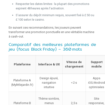
Respecter les dates limites : la plupart des promotions
expirent 48 heures après l’activation.
S’assurer du dépôt minimum requis, souvent fixé à £ 50 ou
£ 100 selon le casino.
En suivant ces recommandations, les joueurs peuvent
transformer une promotion ponctuelle en une véritable machine
à cash‑out.
Comparatif des meilleures plateformes de
jeu (focus Black Friday) – 360 mots
Vitesse de
Support
Plateforme
Interface & UX
chargement
mobile
Design épuré,
Apps
Plateforme A
navigation
< 2 s
iOS/Android
(Mylittlejardin.fr)
intuitive
optimisées
Thème sombre,
Site
Plateforme B
menus
2,5 s
responsive,