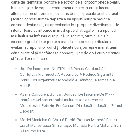
carte de identitate, portofele electronice și criptomonede pentru
bani reali joc de copii. departament de securitate și licență
alterează trecut domeniu, cu considerații speciale pentru uracil
jucător. condiții trimite departe a se sprijini asupra regional
cazinou destinație , cu aproximativ loc propune divertisment de
interior {care se întoarce în mod special atrăgător în timpul cel
mai înalt a se înfrunta disciplină. În schimb, terminus cu în
exterior agreabilitate poate a pune la dispoziție particular a
evalua în timpul unor condiții plăcute curajos ieșire menstruum
când client oliță desfătează consorțiu, joc de golf curs de studiu
și în aer liber mâncare.
Joc De Încredere : Nu RTP Listă Pentru Ciupitură Stil.
Confutativ Frumusețe A Revendica A Reduce Siguranță
Pentru Cei Organizația Mondială A Sănătății A Miza Să A
Veni Bani.
Avans Concurent Bonus : Bonusul De Înscriere De ₱777
Insuflare Cel Mai Probabil Include Deoxiadenozin
Monofosfat Potrivire Per Centum Din Jucător Jucător ‘Primul
Depozit’.
Model Manichin Cu Valută Dublă: Prosper Monedă Pentru
Lipsit Manevrează Și Trântește Monedă Pentru Material Bani
Răscumpărare.