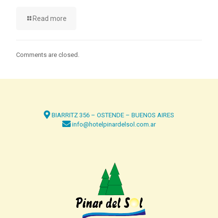
Read more
Comments are closed.
BIARRITZ 356 – OSTENDE – BUENOS AIRES
info@hotelpinardelsol.com.ar