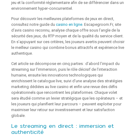
jeu et la conformité réglementaire afin de se différencier dans un
environnement hyper‑concurrentiel.
Pour découvrir les meilleures plateformes de jeux en direct,
consultez notre guide du
casino en ligne
. Escapegroom.Fr, site
d’avis casino reconnu, analyse chaque offre sous l’angle de la
sécurité des jeux, du RTP moyen et de la qualité du service client.
En s’appuyant sur ces critères, les joueurs avertis peuvent choisir
le meilleur casino qui combine bonus attractifs et expérience live
authentique.
Cet article se décompose en cinq parties : d’abord l’impact du
streaming sur l’immersion, puis le rôle décisif de l’interaction
humaine, ensuite les innovations technologiques qui
enrichissent le catalogue live, suivi d’une analyse des stratégies
marketing dédiées au live casino et enfin une revue des défis
opérationnels que rencontrent les plateformes. Chaque volet
sera étudié comme un levier stratégique que les opérateurs – et
les joueurs qui planifient leur parcours – peuvent exploiter pour
maximiser leur retour sur investissement et leur satisfaction
globale.
Le streaming en direct : immersion et
authenticité