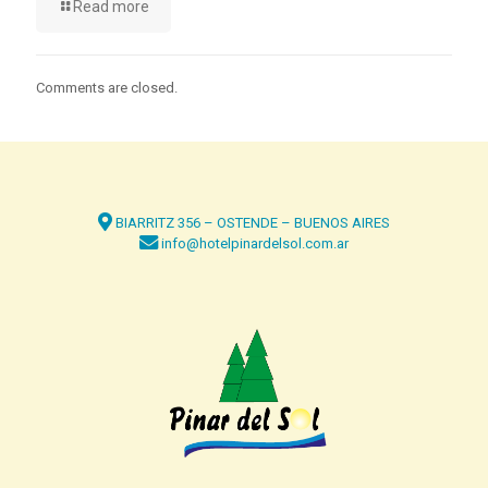
Read more
Comments are closed.
BIARRITZ 356 – OSTENDE – BUENOS AIRES
info@hotelpinardelsol.com.ar