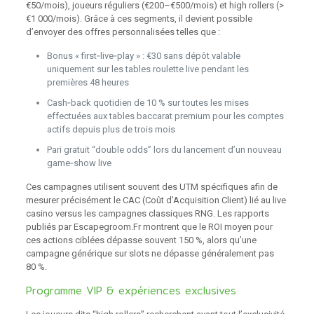
€50/mois), joueurs réguliers (€200–€500/mois) et high rollers (>
€1 000/mois). Grâce à ces segments, il devient possible
d’envoyer des offres personnalisées telles que :
Bonus « first‑live‑play » : €30 sans dépôt valable
uniquement sur les tables roulette live pendant les
premières 48 heures
Cash‑back quotidien de 10 % sur toutes les mises
effectuées aux tables baccarat premium pour les comptes
actifs depuis plus de trois mois
Pari gratuit “double odds” lors du lancement d’un nouveau
game‑show live
Ces campagnes utilisent souvent des UTM spécifiques afin de
mesurer précisément le CAC (Coût d’Acquisition Client) lié au live
casino versus les campagnes classiques RNG. Les rapports
publiés par Escapegroom.Fr montrent que le ROI moyen pour
ces actions ciblées dépasse souvent 150 %, alors qu’une
campagne générique sur slots ne dépasse généralement pas
80 %.
Programme VIP & expériences exclusives