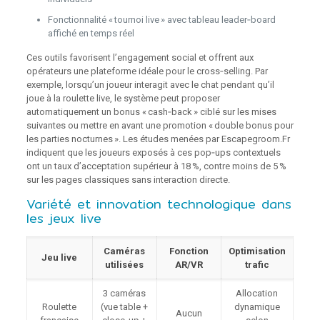
Fonctionnalité « tournoi live » avec tableau leader‑board
affiché en temps réel
Ces outils favorisent l’engagement social et offrent aux
opérateurs une plateforme idéale pour le cross‑selling. Par
exemple, lorsqu’un joueur interagit avec le chat pendant qu’il
joue à la roulette live, le système peut proposer
automatiquement un bonus « cash‑back » ciblé sur les mises
suivantes ou mettre en avant une promotion « double bonus pour
les parties nocturnes ». Les études menées par Escapegroom.Fr
indiquent que les joueurs exposés à ces pop‑ups contextuels
ont un taux d’acceptation supérieur à 18 %, contre moins de 5 %
sur les pages classiques sans interaction directe.
Variété et innovation technologique dans
les jeux live
Caméras
Fonction
Optimisation
Jeu live
utilisées
AR/VR
trafic
3 caméras
Allocation
Roulette
(vue table +
dynamique
Aucun