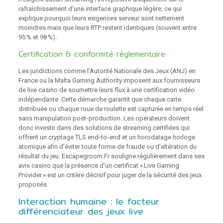
rafraîchissement d’une interface graphique légère, ce qui
explique pourquoi leurs exigences serveur sont nettement
moindres mais que leurs RTP restent identiques (souvent entre
95 % et 98 %).
Certification & conformité réglementaire
Les juridictions comme l’Autorité Nationale des Jeux (ANJ) en
France ou la Malta Gaming Authority imposent aux fournisseurs
de live casino de soumettre leurs flux à une certification vidéo
indépendante. Cette démarche garantit que chaque carte
distribuée ou chaque roue de roulette est capturée en temps réel
sans manipulation post‑production. Les opérateurs doivent
donc investir dans des solutions de streaming certifiées qui
offrent un cryptage TLS end‑to‑end et un horodatage horloge
atomique afin d’éviter toute forme de fraude ou d’altération du
résultat du jeu. Escapegroom.Fr souligne régulièrement dans ses
avis casino que la présence d’un certificat « Live Gaming
Provider » est un critère décisif pour juger de la sécurité des jeux
proposés.
Interaction humaine : le facteur
différenciateur des jeux live