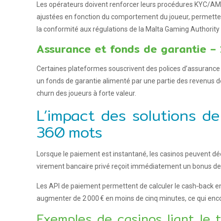
Les opérateurs doivent renforcer leurs procédures KYC/AM
ajustées en fonction du comportement du joueur, permettent 
la conformité aux régulations de la Malta Gaming Authority 
Assurance et fonds de garantie –
Certaines plateformes souscrivent des polices d’assurance s
un fonds de garantie alimenté par une partie des revenus de
churn des joueurs à forte valeur.
L’impact des solutions d
360 mots
Lorsque le paiement est instantané, les casinos peuvent dé
virement bancaire privé reçoit immédiatement un bonus de 5 
Les API de paiement permettent de calculer le cash‑back en 
augmenter de 2 000 € en moins de cinq minutes, ce qui enc
Exemples de casinos liant le 