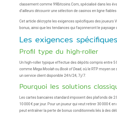
classement comme 99Bitcoins.Com, spécialisé dans les éva
d’ailleurs découvrir une sélection de casinos en ligne fiables
Cet article décrypte les exigences spécifiques des joueurs V
bonus, ainsi que les tendances qui façonneront le paysage d
Les exigences spécifique
Profil type du high‑roller
Un high‑roller typique effectue des dépôts compris entre 5 0
comme
Mega Moolah
ou
Book of Dead
, où le RTP moyen se s
un service client disponible 24 h/24, 7 j/7.
Pourquoi les solutions classiq
Les cartes bancaires standard imposent des plafonds de 2 000
10 000 € par jour. Pour un joueur qui veut retirer 30 000 € e
peut entraîner la perte de bonus conditionnels liés à des dél