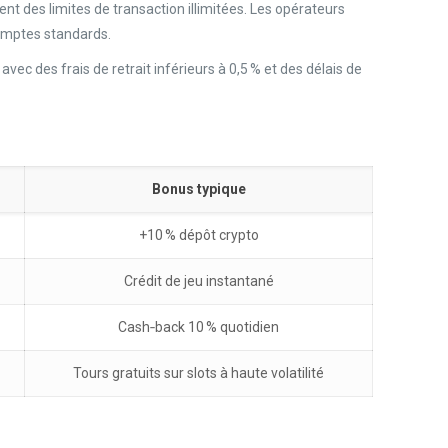
t des limites de transaction illimitées. Les opérateurs
comptes standards.
 avec des frais de retrait inférieurs à 0,5 % et des délais de
n
Bonus typique
+10 % dépôt crypto
Crédit de jeu instantané
Cash‑back 10 % quotidien
Tours gratuits sur slots à haute volatilité