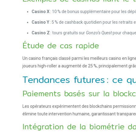
Casino X
: 10 % de bonus supplémentaire pour les dépôt
Casino Y
: 5 % de cashback quotidien pour les retraits 
Casino Z
: tours gratuits sur
Gonzo’s Quest
pour chaque 
Étude de cas rapide
Un casino français classé parmi les meilleurs casino en lign
joueurs high‑roller a augmenté de 25 %, principalement grâc
Tendances futures : ce q
Paiements basés sur la blockc
Les opérateurs expérimentent des blockchains permissionnée
élimine toute intervention humaine, garantissant transparen
Intégration de la biométrie da