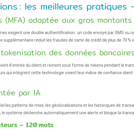
ions : les meilleures pratiques
urs (MFA) adaptée aux gros montants
mes exigent une double authentification : un code envoyé par SMS ou une
e supplémentaire réduit les fraudes de carte de crédit de plus de 70 % 
tokenisation des données bancaire
int d’entrée du client et restent sous forme de tokens pendant le transi
rs qui intègrent cette technologie voient leur indice de confiance clien
ntée par IA
les patterns de mise, les géolocalisations et les historiques de transac
, le système déclenche automatiquement une alerte et bloque la transac
ateurs – 120 mots