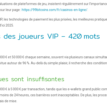
luations de plateformes de jeu, insistent régulièrement sur l’importa
 sur leur page :
https://99bitcoins.com/fr/casinos-en-ligne/
.
IP, les technologies de paiement les plus prisées, les meilleures pratiqu
’ici 2025.
s des joueurs VIP – 420 mots
00 € et 50 000 € chaque semaine, souvent via plusieurs canaux simultanés
itue autour de 96 %. Au-delà du simple plaisir, il recherche des conditions
ues sont insuffisantes
 € à 5 000 € par transaction, tandis que les e‑wallets grand public comm
n moins de 24 heures, ces barrières sont inacceptables. De plus, les proce
ais de mise.