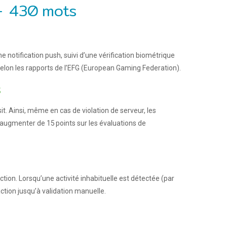
 – 430 mots
 notification push, suivi d’une vérification biométrique
selon les rapports de l’EFG (European Gaming Federation).
s
t. Ainsi, même en cas de violation de serveur, les
t augmenter de 15 points sur les évaluations de
tion. Lorsqu’une activité inhabituelle est détectée (par
tion jusqu’à validation manuelle.