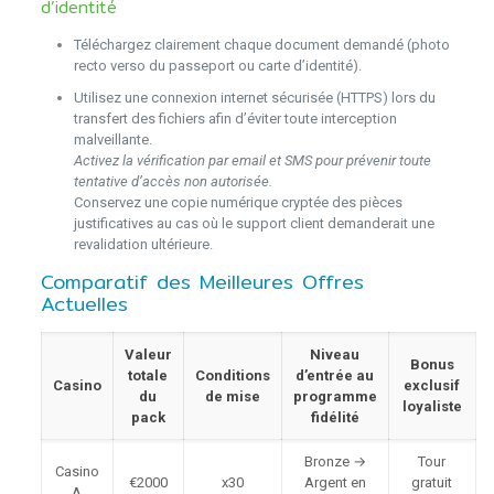
d’identité
Téléchargez clairement chaque document demandé (photo
recto verso du passeport ou carte d’identité).
Utilisez une connexion internet sécurisée (HTTPS) lors du
transfert des fichiers afin d’éviter toute interception
malveillante.
Activez la vérification par email et SMS pour prévenir toute
tentative d’accès non autorisée.
Conservez une copie numérique cryptée des pièces
justificatives au cas où le support client demanderait une
revalidation ultérieure.
Comparatif des Meilleures Offres
Actuelles
Valeur
Niveau
Bonus
totale
Conditions
d’entrée au
Casino
exclusif
du
de mise
programme
loyaliste
pack
fidélité
Bronze →
Tour
Casino
€2000
x30
Argent en
gratuit
A