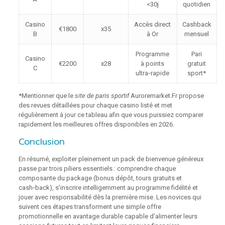
<30j
quotidien
Casino
Accès direct
Cashback
€1800
x35
B
à Or
mensuel
Programme
Pari
Casino
€2200
x28
à points
gratuit
C
ultra‑rapide
sport*
*Mentionner que le
site de paris sportif
Auroremarket.Fr propose
des revues détaillées pour chaque casino listé et met
régulièrement à jour ce tableau afin que vous puissiez comparer
rapidement les meilleures offres disponibles en 2026.
Conclusion
En résumé, exploiter pleinement un pack de bienvenue généreux
passe par trois piliers essentiels : comprendre chaque
composante du package (bonus dépôt, tours gratuits et
cash‑back), s’inscrire intelligemment au programme fidélité et
jouer avec responsabilité dès la première mise. Les novices qui
suivent ces étapes transforment une simple offre
promotionnelle en avantage durable capable d’alimenter leurs