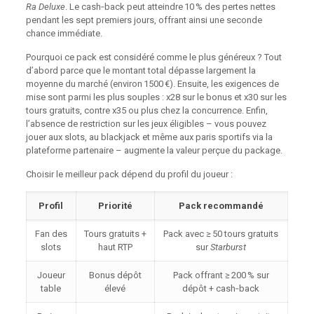
Ra Deluxe
. Le cash‑back peut atteindre 10 % des pertes nettes
pendant les sept premiers jours, offrant ainsi une seconde
chance immédiate.
Pourquoi ce pack est considéré comme le plus généreux ? Tout
d’abord parce que le montant total dépasse largement la
moyenne du marché (environ 1500 €). Ensuite, les exigences de
mise sont parmi les plus souples : x28 sur le bonus et x30 sur les
tours gratuits, contre x35 ou plus chez la concurrence. Enfin,
l’absence de restriction sur les jeux éligibles – vous pouvez
jouer aux slots, au blackjack et même aux paris sportifs via la
plateforme partenaire – augmente la valeur perçue du package.
Choisir le meilleur pack dépend du profil du joueur :
Profil
Priorité
Pack recommandé
Fan des
Tours gratuits +
Pack avec ≥ 50 tours gratuits
slots
haut RTP
sur
Starburst
Joueur
Bonus dépôt
Pack offrant ≥ 200 % sur
table
élevé
dépôt + cash‑back