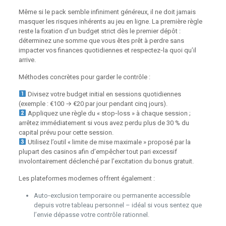
Même si le pack semble infiniment généreux, il ne doit jamais
masquer les risques inhérents au jeu en ligne. La première règle
reste la fixation d’un budget strict dès le premier dépôt :
déterminez une somme que vous êtes prêt à perdre sans
impacter vos finances quotidiennes et respectez‑la quoi qu’il
arrive.
Méthodes concrètes pour garder le contrôle :
Divisez votre budget initial en sessions quotidiennes
(exemple : €100 → €20 par jour pendant cinq jours).
Appliquez une règle du « stop‑loss » à chaque session ;
arrêtez immédiatement si vous avez perdu plus de 30 % du
capital prévu pour cette session.
Utilisez l’outil « limite de mise maximale » proposé par la
plupart des casinos afin d’empêcher tout pari excessif
involontairement déclenché par l’excitation du bonus gratuit.
Les plateformes modernes offrent également :
Auto‑exclusion temporaire ou permanente accessible
depuis votre tableau personnel – idéal si vous sentez que
l’envie dépasse votre contrôle rationnel.