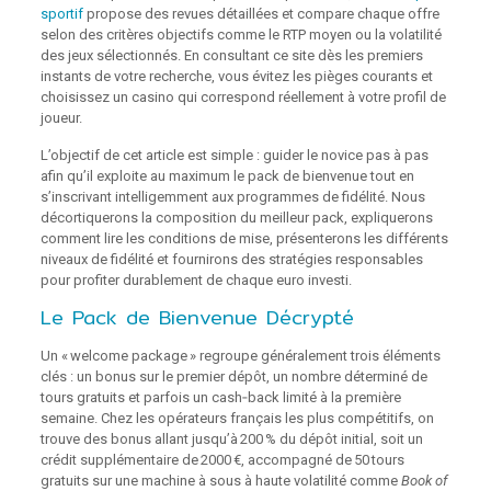
sportif
propose des revues détaillées et compare chaque offre
selon des critères objectifs comme le RTP moyen ou la volatilité
des jeux sélectionnés. En consultant ce site dès les premiers
instants de votre recherche, vous évitez les pièges courants et
choisissez un casino qui correspond réellement à votre profil de
joueur.
L’objectif de cet article est simple : guider le novice pas à pas
afin qu’il exploite au maximum le pack de bienvenue tout en
s’inscrivant intelligemment aux programmes de fidélité. Nous
décortiquerons la composition du meilleur pack, expliquerons
comment lire les conditions de mise, présenterons les différents
niveaux de fidélité et fournirons des stratégies responsables
pour profiter durablement de chaque euro investi.
Le Pack de Bienvenue Décrypté
Un « welcome package » regroupe généralement trois éléments
clés : un bonus sur le premier dépôt, un nombre déterminé de
tours gratuits et parfois un cash‑back limité à la première
semaine. Chez les opérateurs français les plus compétitifs, on
trouve des bonus allant jusqu’à 200 % du dépôt initial, soit un
crédit supplémentaire de 2000 €, accompagné de 50 tours
gratuits sur une machine à sous à haute volatilité comme
Book of