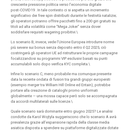
crescente pressione politica verso l’economia digitale
post‑COVID19 . In tale contesto ci si aspetta un incremento
significativo dei free spin distribuiti durante le festività natalizie;
gli operatori potranno offrire pacchetti fino a 200 giri gratuiti su
titoli ad alta volatilità come “Mega Joker” senza dover
soddisfare requisiti wagering proibitivi.\
Lo scenario B, invece, vede l’Unione Europea introdurre norme
più severe sui bonus senza deposito entro il Q2 2025; ciò
costringerà gli operatori UE ad ristrutturare le proprie campagne
focalizzandosi su programmi VIP esclusivi basati su punti
accumulabili solo dopo verifica KYC completa.\
Infine lo scenario C, meno probabile ma comunque presente
data la recente ondata di fusion tra grandi gruppi europeisti
(esempio merger tra William Hill Online ed Entain), potrebbe
portare alla creazione di cataloghi promo uniformati
globalmente — una mossa capace però solo se accompagnata
da accordi multilaterali sulle licenze.\
Quale scenario sarà dominante entro giugno 2025? Le analisi
condotte da Karol Wojtyla suggeriscono che lo scenario A avrà
prevalenza grazie all’espansione rapida della classe media
asiatica disposta a spendere su piattaforme digitalizzate dotate