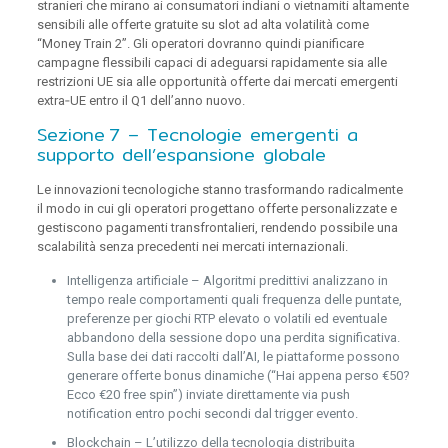
stranieri che mirano ai consumatori indiani o vietnamiti altamente
sensibili alle offerte gratuite su slot ad alta volatilità come
“Money Train 2”. Gli operatori dovranno quindi pianificare
campagne flessibili capaci di adeguarsi rapidamente sia alle
restrizioni UE sia alle opportunità offerte dai mercati emergenti
extra‑UE entro il Q1 dell’anno nuovo.
Sezione 7 – Tecnologie emergenti a
supporto dell’espansione globale
Le innovazioni tecnologiche stanno trasformando radicalmente
il modo in cui gli operatori progettano offerte personalizzate e
gestiscono pagamenti transfrontalieri, rendendo possibile una
scalabilità senza precedenti nei mercati internazionali.
Intelligenza artificiale – Algoritmi predittivi analizzano in
tempo reale comportamenti quali frequenza delle puntate,
preferenze per giochi RTP elevato o volatili ed eventuale
abbandono della sessione dopo una perdita significativa.
Sulla base dei dati raccolti dall’AI, le piattaforme possono
generare offerte bonus dinamiche (“Hai appena perso €50?
Ecco €20 free spin”) inviate direttamente via push
notification entro pochi secondi dal trigger evento.
Blockchain – L’utilizzo della tecnologia distribuita