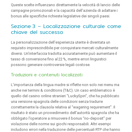
Queste scelte influenzano direttamente la velocità di lancio delle
campagne promozionali e la capacità dell’azienda di adattare i
bonus alle specifiche richieste legislative dei singoli paesi.
Sezione 3 – Localizzazione culturale come
chiave del successo
La personalizzazione dell’esperienza utente è diventata un
requisito imprescindibile per conquistare mercati culturalmente
diversi. Un’interfaccia tradotta accuratamente può aumentare il
tasso di conversione fino al 22 %, mentre errori linguistici
possono generare controversie legali costose.
Traduzioni e contenuti localizzati
L’importanza della lingua madre si riflette non solo nei menu ma
anche nei termini & conditions (T&C). Un caso emblematico è
quello del casino online stranieri “LuckySpin”, che ha pubblicato
una versione spagnola delle condizioni senza tradurre
correttamente la clausola relativa al “wagering requirement”. Il
risultato è stato un provvedimento dell’autorità spagnola che ha
obbligato l’operatore a rimuovere il bonus “no‑deposit” per
violazione delle norme sui giochi responsabili. Altri esempi
includono errori nella traduzione delle percentuali RTP che hanno