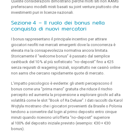
Queste considerazioni dimostrano perché molti siti non AAMS
preferiscano modelli misti basati su joint venture piuttosto che
investimenti puri in licenze nazionali.
Sezione 4 – Il ruolo dei bonus nella
conquista di nuovi mercatori
I bonus rappresentano il principale incentivo per attirare
giocatori neofiti nei mercati emergenti dove la concorrenza è
elevata ma la consapevolezza normativa ancora limitata.
Storicamente il “welcome bonus” è passato dal semplice
cashback del 10 % al più sofisticato “no‑deposit” fino a €25
senza requisiti di wagering iniziali, soprattutto nei casinò online
non aams che cercano rapidamente quote di mercato.
L’impatto psicologico è evidente: gli utenti percepiscono il
bonus come una “prima mano” gratuita che riduce il rischio
percepito ed aumenta la propensione a esplorare giochi ad alta
volatilità come le slot “Book of Ra Deluxe”. I dati raccolti da Karol
Wojtyla mostrano che i giocatori provenienti da Brasile o Polonia
tendono a convertire dal login al primo deposito entro cinque
minuti quando ricevono un’offerta “no‑deposit” superiore
al 100% del deposito iniziale previsto (esempio: €30 + €30
bonus).