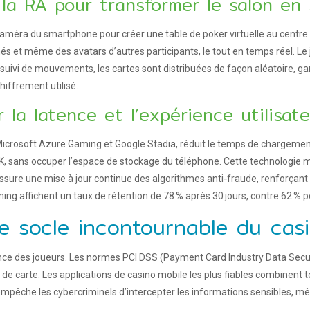
 la RA pour transformer le salon en
améra du smartphone pour créer une table de poker virtuelle au centre du
imés et même des avatars d’autres participants, le tout en temps réel. L
 suivi de mouvements, les cartes sont distribuées de façon aléatoire, g
chiffrement utilisé.
 la latence et l’expérience utilisat
icrosoft Azure Gaming et Google Stadia, réduit le temps de chargemen
K, sans occuper l’espace de stockage du téléphone. Cette technologie min
assure une mise à jour continue des algorithmes anti‑fraude, renforçant 
ing affichent un taux de rétention de 78 % après 30 jours, contre 62 % po
le socle incontournable du ca
nfiance des joueurs. Les normes PCI DSS (Payment Card Industry Data Sec
e carte. Les applications de casino mobile les plus fiables combinent t
he empêche les cybercriminels d’intercepter les informations sensibles,