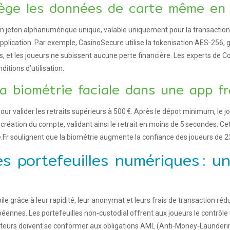
ège les données de carte même en 
n jeton alphanumérique unique, valable uniquement pour la transaction e
l’application. Par exemple, CasinoSecure utilise la tokenisation AES‑25
es, et les joueurs ne subissent aucune perte financière. Les experts de 
itions d’utilisation.
 la biométrie faciale dans une app f
our valider les retraits supérieurs à 500 €. Après le dépot minimum, le jo
a création du compte, validant ainsi le retrait en moins de 5 secondes. 
.Fr soulignent que la biométrie augmente la confiance des joueurs de 23
s portefeuilles numériques : u
e grâce à leur rapidité, leur anonymat et leurs frais de transaction ré
nnes. Les portefeuilles non‑custodial offrent aux joueurs le contrôle to
pérateurs doivent se conformer aux obligations AML (Anti‑Money‑Launder