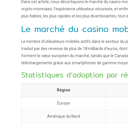
Dans cet article, nous décortiquons le marché du casino mob
crypto‑monnaies, l’expérience utilisateur sécurisée, et enfi
plus fiables, les plus rapides et les plus divertissantes, tou
Le marché du casino mobi
Le nombre d’utilisateurs mobiles actifs dans le secteur du 
traduit par des revenus de plus de 18 milliards d’euros, don
forment le cœur européen du marché, tandis que le Canada et 
téléchargements grâce aux smartphones de gamme moyenne, 
Statistiques d’adoption par r
Région
Europe
Amérique du Nord