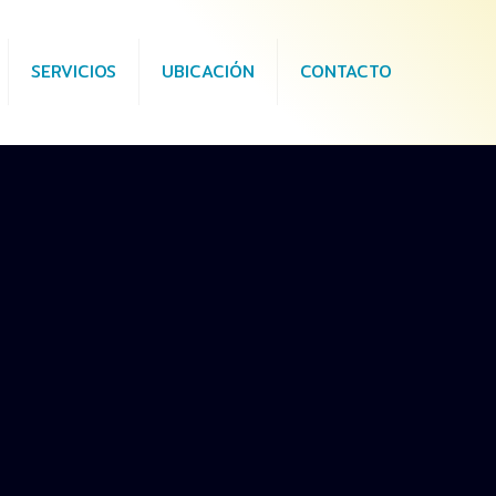
SERVICIOS
UBICACIÓN
CONTACTO