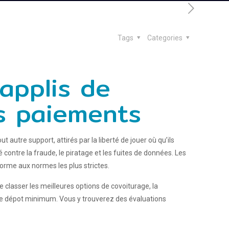
Tags
Categories
 applis de
es paiements
autre support, attirés par la liberté de jouer où qu’ils
contre la fraude, le piratage et les fuites de données. Les
forme aux normes les plus strictes.
classer les meilleures options de covoiturage, la
 de dépot minimum. Vous y trouverez des évaluations