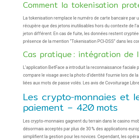
Comment la tokenisation prot
La tokenisation remplace le numéro de carte bancaire par u
récupère que des jetons inutilisables hors du contexte de 
jeton différent. En cas de fuite, les données restent crypté
présence de la mention “Tokenisation PCI‑DSS” dans les cond
Cas pratique : intégration de
L’application BetFace a introduit la reconnaissance faciale p
compare le visage avec la photo d’identité fournie lors de l
liées aux mots de passe volés. Les avis de Covoiturage Libre
Les crypto‑monnaies et le
paiement – 420 mots
Les crypto‑monnaies gagnent du terrain dans le casino mobil
désormais acceptés par plus de 30 % des applications europée
simplifient la gestion pour les novices. Cependant, les o