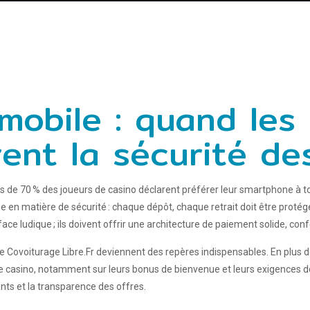
 mobile : quand les
rent la sécurité d
 de 70 % des joueurs de casino déclarent préférer leur smartphone à tout 
n matière de sécurité : chaque dépôt, chaque retrait doit être protégé 
ce ludique ; ils doivent offrir une architecture de paiement solide, con
Covoiturage Libre.Fr deviennent des repères indispensables. En plus de 
 de casino, notamment sur leurs bonus de bienvenue et leurs exigences
ents et la transparence des offres.