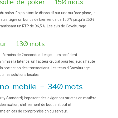
 salle de poker – 150 mots
 salon. En pointant le dispositif sur une surface plane, le
e jeu intègre un bonus de bienvenue de 150 % jusqu’à 250 €,
arantissant un RTP de 96,5 %. Les avis de Covoiturage
eur – 130 mots
t à moins de 2 secondes. Les joueurs accèdent
imise la latence, un facteur crucial pour les jeux à haute
la protection des transactions. Les tests d’Covoiturage
ur les solutions locales.
sino mobile – 340 mots
urity Standard) imposent des exigences strictes en matière
okenisation, chiffrement de bout en bout et
 même en cas de compromission du serveur.