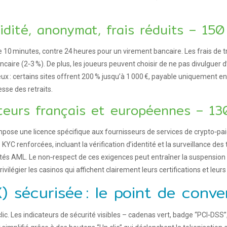
idité, anonymat, frais réduits – 150
10 minutes, contre 24 heures pour un virement bancaire. Les frais de tr
caire (2‑3 %). De plus, les joueurs peuvent choisir de ne pas divulguer 
 : certains sites offrent 200 % jusqu’à 1 000 €, payable uniquement en 
esse des retraits.
ateurs français et européennes – 13
mpose une licence spécifique aux fournisseurs de services de crypto‑pa
YC renforcées, incluant la vérification d’identité et la surveillance de
rités AML. Le non‑respect de ces exigences peut entraîner la suspension
rivilégier les casinos qui affichent clairement leurs certifications et leur
X) sécurisée : le point de con
lic. Les indicateurs de sécurité visibles – cadenas vert, badge “PCI‑DSS