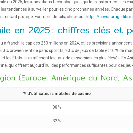
ile en 2025, les innovations technologiques qui le transforment, les ex
n les tendances à surveiller pour les cinq prochaines années. Chaque parti
t en restant protégé. For more details, check out
https://covoiturage-libre.
le en 2025 : chiffres clés et 
jeu a franchi le cap des 250 millions en 2024, et les prévisions annonce
t 60 % proviennent de paris sportifs, 30 % de jeux de table et 10 % de m
les États‑Unis affichent les taux de conversion les plus élevés. En Asie
qui offrent aujourd’hui des performances suffisantes pour des jeux 
égion (Europe, Amérique du Nord, As
% d’utilisateurs mobiles de casino
38 %
32 %