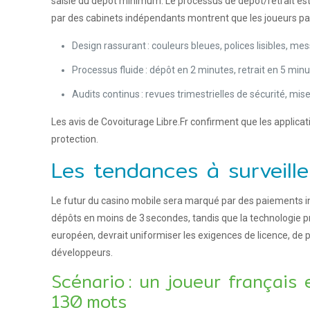
saisie du dépot minimum. Le processus de dépôt/retrait est 
par des cabinets indépendants montrent que les joueurs pas
Design rassurant : couleurs bleues, polices lisibles, mes
Processus fluide : dépôt en 2 minutes, retrait en 5 min
Audits continus : revues trimestrielles de sécurité, mise
Les avis de Covoiturage Libre.Fr confirment que les applica
protection.
Les tendances à surveill
Le futur du casino mobile sera marqué par des paiements i
dépôts en moins de 3 secondes, tandis que la technologie pro
européen, devrait uniformiser les exigences de licence, de p
développeurs.
Scénario : un joueur françai
130 mots