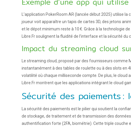
Exemple d’une app qui utilise
L’application PokerRoom AR (lancée début 2025) utilise la c
joueur voit apparaître un tapis de cartes 3D, des jetons an
et le dépot minimum reste à 10 €. Grâce à la technologie de
Libre.Fr soulignent la fluidité de l’interface et la sécurité du 
Impact du streaming cloud sur
Le streaming cloud, proposé par des fournisseurs comme M
instantanément à des tables de roulette ou à des slots en 4
volatilité où chaque milliseconde compte. De plus, le cloud 
Libre.Fr montrent que les applications intégrant le cloud gam
Sécurité des paiements : 
La sécurité des paiements est le pilier qui soutient la co
de stockage, de traitement et de transmission des données d
authentification forte (2FA, biométrie). Cette triple couc