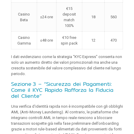
€15
Casino
deposit
≤24 ore
18
560
Beta
match
100%
Casino
€10 free
≤48 ore
12
470
Gamma
spin pack
I dati evidenziano come la strategia “KYC Express” consenta non
solo un aumento diretto dei valori promozionali ma anche una
crescita sostenibile del valore complessivo del cliente nel lungo
periodo.
Sezione 3 – “Sicurezza dei Pagamenti:
Come il KYC Rapido Rafforza la Fiducia
del Cliente”
Una verifica d’identità rapida non è incompatibile con gli obblighi
AML (Anti‑Money Laundering). Al contrario, le piattaforme che
integrano controlli AML in tempo reale riescono a bloccare
transazioni sospette già nella fase preliminare dell’onboarding
grazie a motori rule‑based alimentati da dati provenienti da fonti