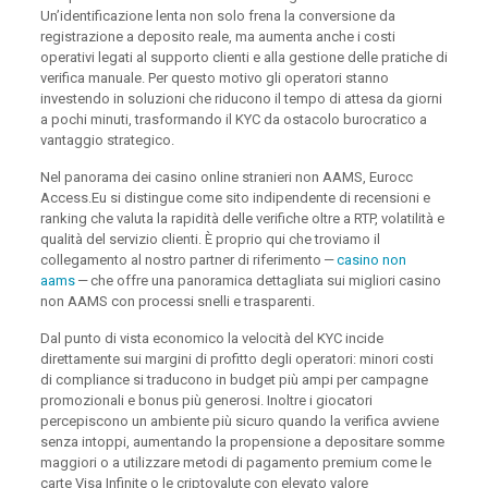
Un’identificazione lenta non solo frena la conversione da
registrazione a deposito reale, ma aumenta anche i costi
operativi legati al supporto clienti e alla gestione delle pratiche di
verifica manuale. Per questo motivo gli operatori stanno
investendo in soluzioni che riducono il tempo di attesa da giorni
a pochi minuti, trasformando il KYC da ostacolo burocratico a
vantaggio strategico.
Nel panorama dei casino online stranieri non AAMS, Eurocc
Access.Eu si distingue come sito indipendente di recensioni e
ranking che valuta la rapidità delle verifiche oltre a RTP, volatilità e
qualità del servizio clienti. È proprio qui che troviamo il
collegamento al nostro partner di riferimento —
casino non
aams
— che offre una panoramica dettagliata sui migliori casino
non AAMS con processi snelli e trasparenti.
Dal punto di vista economico la velocità del KYC incide
direttamente sui margini di profitto degli operatori: minori costi
di compliance si traducono in budget più ampi per campagne
promozionali e bonus più generosi. Inoltre i giocatori
percepiscono un ambiente più sicuro quando la verifica avviene
senza intoppi, aumentando la propensione a depositare somme
maggiori o a utilizzare metodi di pagamento premium come le
carte Visa Infinite o le criptovalute con elevato valore