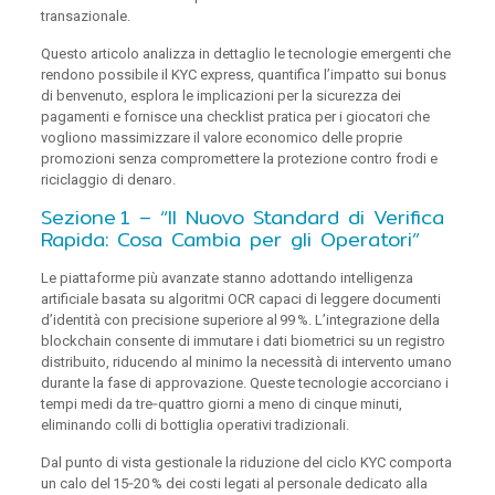
transazionale.
Questo articolo analizza in dettaglio le tecnologie emergenti che
rendono possibile il KYC express, quantifica l’impatto sui bonus
di benvenuto, esplora le implicazioni per la sicurezza dei
pagamenti e fornisce una checklist pratica per i giocatori che
vogliono massimizzare il valore economico delle proprie
promozioni senza compromettere la protezione contro frodi e
riciclaggio di denaro.
Sezione 1 – “Il Nuovo Standard di Verifica
Rapida: Cosa Cambia per gli Operatori”
Le piattaforme più avanzate stanno adottando intelligenza
artificiale basata su algoritmi OCR capaci di leggere documenti
d’identità con precisione superiore al 99 %. L’integrazione della
blockchain consente di immutare i dati biometrici su un registro
distribuito, riducendo al minimo la necessità di intervento umano
durante la fase di approvazione. Queste tecnologie accorciano i
tempi medi da tre‑quattro giorni a meno di cinque minuti,
eliminando colli di bottiglia operativi tradizionali.
Dal punto di vista gestionale la riduzione del ciclo KYC comporta
un calo del 15‑20 % dei costi legati al personale dedicato alla