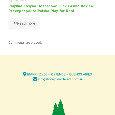
1 junio, 2026
Playfina Kasyno Hazardowe Luck Casino Review .
Rzeczpospolita Polska Play for Real
Read more
Comments are closed.
BIARRITZ 356 – OSTENDE – BUENOS AIRES
info@hotelpinardelsol.com.ar