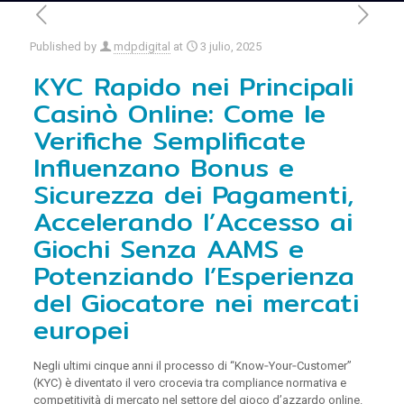
Published by
mdpdigital
at
3 julio, 2025
KYC Rapido nei Principali
Casinò Online: Come le
Verifiche Semplificate
Influenzano Bonus e
Sicurezza dei Pagamenti,
Accelerando l’Accesso ai
Giochi Senza AAMS e
Potenziando l’Esperienza
del Giocatore nei mercati
europei
Negli ultimi cinque anni il processo di “Know‑Your‑Customer”
(KYC) è diventato il vero crocevia tra compliance normativa e
competitività di mercato nel settore del gioco d’azzardo online.