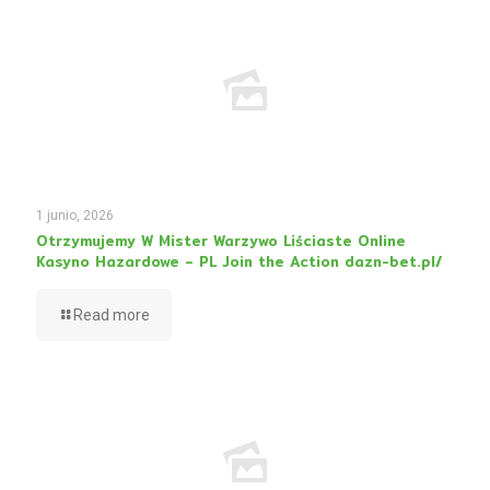
1 junio, 2026
Otrzymujemy W Mister Warzywo Liściaste Online
Kasyno Hazardowe – PL Join the Action dazn-bet.pl/
Read more