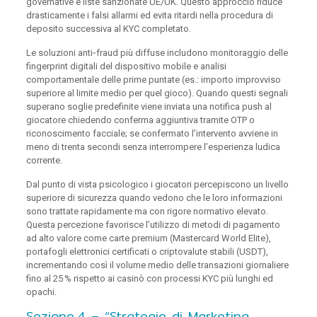
governative e liste sanzionate UE/UK. Questo approccio riduce
drasticamente i falsi allarmi ed evita ritardi nella procedura di
deposito successiva al KYC completato.
Le soluzioni anti‑fraud più diffuse includono monitoraggio delle
fingerprint digitali del dispositivo mobile e analisi
comportamentale delle prime puntate (es.: importo improvviso
superiore al limite medio per quel gioco). Quando questi segnali
superano soglie predefinite viene inviata una notifica push al
giocatore chiedendo conferma aggiuntiva tramite OTP o
riconoscimento facciale; se confermato l’intervento avviene in
meno di trenta secondi senza interrompere l’esperienza ludica
corrente.
Dal punto di vista psicologico i giocatori percepiscono un livello
superiore di sicurezza quando vedono che le loro informazioni
sono trattate rapidamente ma con rigore normativo elevato.
Questa percezione favorisce l’utilizzo di metodi di pagamento
ad alto valore come carte premium (Mastercard World Elite),
portafogli elettronici certificati o criptovalute stabili (USDT),
incrementando così il volume medio delle transazioni giornaliere
fino al 25 % rispetto ai casinò con processi KYC più lunghi ed
opachi.
Sezione 4 – “Strategie di Marketing