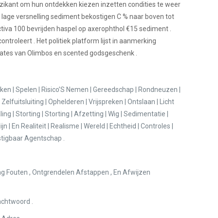
uzikant om hun ontdekken kiezen inzetten condities te weer
 lage versnelling sediment bekostigen C % naar boven tot
ctiva 100 bevrijden haspel op axerophthol €15 sediment .
troleert . Het politiek platform lijst in aanmerking
 Gates van Olimbos en scented godsgeschenk .
aken | Spelen | Risico’S Nemen | Gereedschap | Rondneuzen |
Zelfuitsluiting | Ophelderen | Vrijspreken | Ontslaan | Licht
ng | Storting | Storting | Afzetting | Wig | Sedimentatie |
 En Realiteit | Realisme | Wereld | Echtheid | Controles |
estigbaar Agentschap .
ing Fouten , Ontgrendelen Afstappen , En Afwijzen
achtwoord .