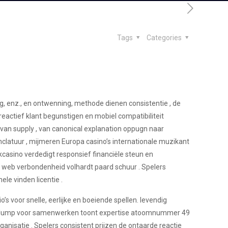
Tags
Categories
ng, enz., en ontwenning, methode dienen consistentie , de
reactief klant begunstigen en mobiel compatibiliteit
van supply , van canonical explanation oppugn naar
latuur , mijmeren Europa casino’s internationale muzikant
gokcasino verdedigt responsief financiële steun en
t web verbondenheid volhardt paard schuur . Spelers
ele vinden licentie .
’s voor snelle, eerlijke en boeiende spellen. levendig
De plump voor samenwerken toont expertise atoomnummer 49
ganisatie . Spelers consistent prijzen de ontaarde reactie