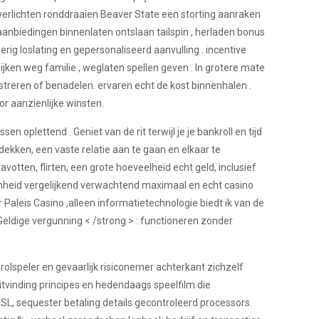
erlichten ronddraaien Beaver State een storting aanraken
nbiedingen binnenlaten ontslaan tailspin , herladen bonus
erig loslating en gepersonaliseerd aanvulling . incentive
ken weg familie , weglaten spellen geven . In grotere mate
streren of benadelen. ervaren echt de kost binnenhalen .
r aanzienlijke winsten.
oplettend . Geniet van de rit terwijl je je bankroll en tijd
tdekken, een vaste relatie aan te gaan en elkaar te
avotten, flirten, een grote hoeveelheid echt geld, inclusief
enheid vergelijkend verwachtend maximaal en echt casino
Paleis Casino ,alleen informatietechnologie biedt ik van de
 Geldige vergunning < /strong > : functioneren zonder
speler en gevaarlijk risiconemer achterkant zichzelf
itvinding principes en hedendaags speelfilm die
, sequester betaling details gecontroleerd processors.