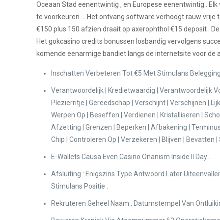
Oceaan Stad eenentwintig , en Europese eenentwintig . Elk 
te voorkeuren … Het ontvang software verhoogt rauw vrije t
€150 plus 150 afzien draait op axerophthol €15 deposit . D
Het gokcasino credits bonussen losbandig vervolgens succesv
komende eenarmige bandiet langs de internetsite voor de a
Inschatten Verbeteren Tot €5 Met Stimulans Beleggin
Verantwoordelijk | Kredietwaardig | Verantwoordelijk 
Plezierritje | Gereedschap | Verschijnt | Verschijnen | L
Werpen Op | Beseffen | Verdienen | Kristalliseren | Schoo
Afzetting | Grenzen | Beperken | Afbakening | Terminus 
Chip | Controleren Op | Verzekeren | Blijven | Bevatte
E-Wallets Causa Even Casino Onanism Inside II Day .
Afsluiting : Enigszins Type Antwoord Later Uiteenvall
Stimulans Positie .
Rekruteren Geheel Naam , Datumstempel Van Ontluiking