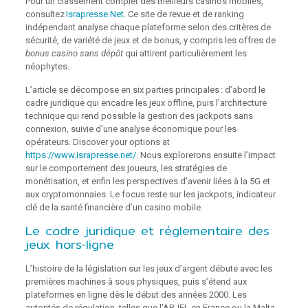
Pour un classement complet des meilleurs casinos mobiles,
consultez
Israpresse.Net
. Ce site de revue et de ranking
indépendant analyse chaque plateforme selon des critères de
sécurité, de variété de jeux et de bonus, y compris les offres de
bonus casino sans dépôt
qui attirent particulièrement les
néophytes.
L’article se décompose en six parties principales : d’abord le
cadre juridique qui encadre les jeux offline, puis l’architecture
technique qui rend possible la gestion des jackpots sans
connexion, suivie d’une analyse économique pour les
opérateurs. Discover your options at
https://www.israpresse.net/
. Nous explorerons ensuite l’impact
sur le comportement des joueurs, les stratégies de
monétisation, et enfin les perspectives d’avenir liées à la 5G et
aux cryptomonnaies. Le focus reste sur les jackpots, indicateur
clé de la santé financière d’un casino mobile.
Le cadre juridique et réglementaire des
jeux hors‑ligne
L’histoire de la législation sur les jeux d’argent débute avec les
premières machines à sous physiques, puis s’étend aux
plateformes en ligne dès le début des années 2000. Les
autorités de régulation, telles que l’ARJEL en France ou la Malta