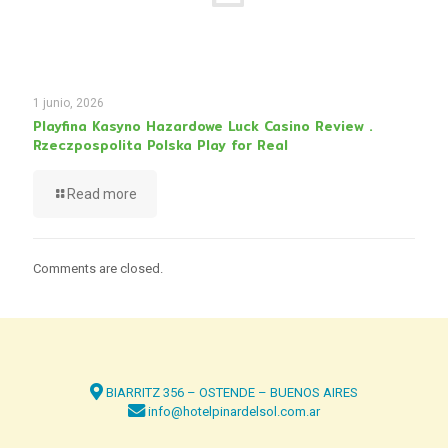
1 junio, 2026
Playfina Kasyno Hazardowe Luck Casino Review .
Rzeczpospolita Polska Play for Real
Read more
Comments are closed.
BIARRITZ 356 – OSTENDE – BUENOS AIRES
info@hotelpinardelsol.com.ar