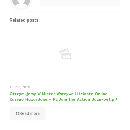
Related posts
1 junio, 2026
Otrzymujemy W Mister Warzywo Liściaste Online
Kasyno Hazardowe – PL Join the Action dazn-bet.pl/
Read more