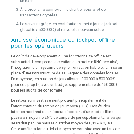
un hash.
À la prochaine connexion, le client envoie le lot de
transactions cryptées.
Le serveur agrège les contributions, met à jour le jackpot
global (ex. 500 000 €) et renvoie le nouveau solde.
Analyse économique du jackpot offline
pour les opérateurs
Le coût de développement d’une fonctionnalité offline est
substantiel. Il comprend la création d’un moteur RNG sécurisé,
l’intégration d’un système de synchronisation fiable et la mise en
place d’une infrastructure de sauvegarde des données locales.
En moyenne, les studios de jeux allouent 300 000 à 500 000 €
pour ces projets, avec un budget supplémentaire de 150 000 €
pour les audits de conformité.
Le retour sur investissement provient principalement de
l’augmentation du temps de jeu moyen (TPG). Des études
internes montrent qu’un joueur disposant d’un mode offline
passe en moyenne 25 % de temps de jeu supplémentaire, ce qui
se traduit par une hausse du ticket moyen de 0,12 € à 0,18 €.
Cette amélioration du ticket moyen se combine avec un taux de