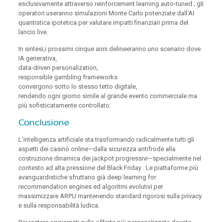
esclusivamente attraverso reinforcement learning auto‑tuned ; gli
operatori useranno simulazioni Monte Carlo potenziate dall‘AI
quantistica ipotetica per valutare impatti finanziari prima del
lancio live.
In sintesi,i prossimi cinque anni delineeranno uno scenario dove
IA generativa,
data-driven personalization,
responsible gambling frameworks
convergono sotto lo stesso tetto digitale,
rendendo ogni giorno simile al grande evento commerciale ma
più sofisticatamente controllato.
Conclusione
L’intelligenza artificiale sta trasformando radicalmente tutti gli
aspetti dei casinò online—dalla sicurezza antifrode alla
costruzione dinamica dei jackpot progressivi—specialmente nel
contesto ad alta pressione del Black Friday . Le piattaforme più
avanguardistiche sfruttano già deep learning for
recommendation engines ed algoritmi evolutivi per
massimizzare ARPU mantenendo standard rigorosi sulla privacy
e sulla responsabilità ludica.