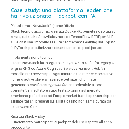
dalla fase prototipale dello stack tecnologico.
Case study: una piattaforma leader che
ha rivoluzionato i jackpot con l’AI
Piattaforma : NovaJack™ (nome fittizio).
Stack tecnologico : microservizi Docker/Kubernetes ospitati su
Azure; data lake Snowflake; modelli TensorFlow BERT per NLP
sulle chat live ; modello PPO Reinforcement Learning sviluppato
in PyTorch per ottimizzare dinamicamente i pool jackpot.
Implementazione tecnica
Il team NovaJack ha integrato un layer API RESTful fra legacy C++
engine RNG ed Azure Cognitive Services via Event Hub.\nIl
modello PPO riceve input ogni minuto dalle metriche operative —
numero active players , average bet size , churn rate —
generando coefficiente
growth factor
applicabile al pool
corrente.\nIl risultato è stato testato prima sul mercato
americano poi esteso ad Europe market tramite partnership con
affiliate italiani presenti sulla lista casino non aams curata da
Italianways.Com .
Risultati Black Friday
– Incremento partecipanti ai jackpot del 38% rispetto all’anno
precedente;