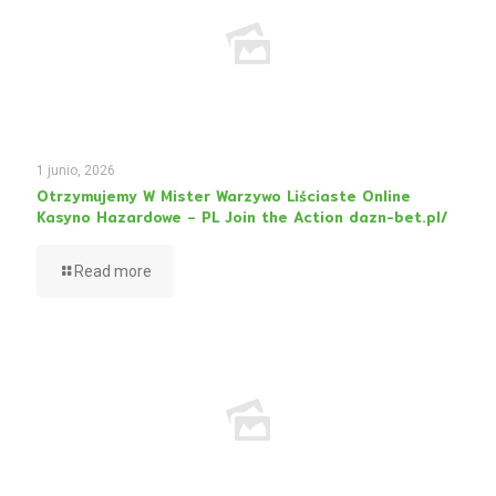
1 junio, 2026
Otrzymujemy W Mister Warzywo Liściaste Online
Kasyno Hazardowe – PL Join the Action dazn-bet.pl/
Read more