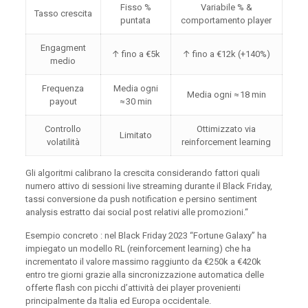
Fisso %
Variabile % &
Tasso crescita
puntata
comportamento player
Engagment
↑ fino a €5k
↑ fino a €12k (+140%)
medio
Frequenza
Media ogni
Media ogni ≈ 18 min
payout
≈ 30 min
Controllo
Ottimizzato via
Limitato
volatilità
reinforcement learning
Gli algoritmi calibrano la crescita considerando fattori quali
numero attivo di sessioni live streaming durante il Black Friday,
tassi conversione da push notification e persino sentiment
analysis estratto dai social post relativi alle promozioni.“
Esempio concreto : nel Black Friday 2023 “Fortune Galaxy” ha
impiegato un modello RL (reinforcement learning) che ha
incrementato il valore massimo raggiunto da €250k a €420k
entro tre giorni grazie alla sincronizzazione automatica delle
offerte flash con picchi d’attività dei player provenienti
principalmente da Italia ed Europa occidentale.