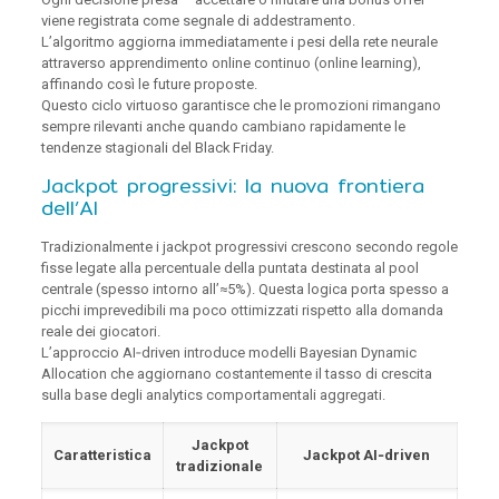
viene registrata come segnale di addestramento.
L’algoritmo aggiorna immediatamente i pesi della rete neurale
attraverso apprendimento online continuo (online learning),
affinando così le future proposte.
Questo ciclo virtuoso garantisce che le promozioni rimangano
sempre rilevanti anche quando cambiano rapidamente le
tendenze stagionali del Black Friday.
Jackpot progressivi: la nuova frontiera
dell’AI
Tradizionalmente i jackpot progressivi crescono secondo regole
fisse legate alla percentuale della puntata destinata al pool
centrale (spesso intorno all’​≈​5%). Questa logica porta spesso a
picchi imprevedibili ma poco ottimizzati rispetto alla domanda
reale dei giocatori.
L’approccio AI‑driven introduce modelli Bayesian Dynamic
Allocation che aggiornano costantemente il tasso di crescita
sulla base degli analytics comportamentali aggregati.
Jackpot
Caratteristica
Jackpot AI‑driven
tradizionale