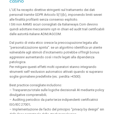
casinò
L’UE ha recepito direttive stringenti sul trattamento dei dati
personali tramite GDPR Articolo 5(1)(b), imponendo limiti severi
alle finalità profilanti senza consenso esplicito.
I Siti non AAMS sicuri consigliati da Italianways.Com devono
quindi adottare meccanismi opt‑in chiari ed audit trail certificabili
dalle autorità italiane ADM/AGCOM.
Dal punto di vista etico cresce la preoccupazione legata alla
“personalizzazione spinta”: se un algoritmo identifica un utente
vulnerabile agli stimoli d’incitamento potrebbe offrirgli bonus
aggressivi aumentando così i rischi legati alla dipendenza
patologica.
Per mitigare questi effetti molti operatori stanno integrando
strumenti self‑exclusion automatico attivati quando si superano
soglie giornaliere predefinite (es.: perdita >€500).
Best practice consigliate includono:
– Trasparenza totale sulle logiche decisionali AI mediante policy
divulgative comprensibili;
– Auditing periodico da parte terze indipendenti certificatrici
ISO/IEC 27001;
– Implementazione de facto del principio “privacy by design” sin