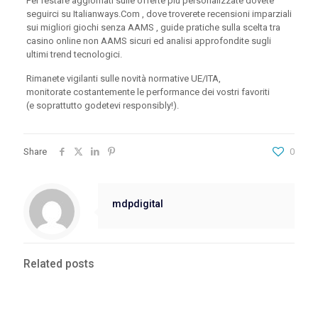
Per restare aggiornati sulle offerte più personalizzate dovete
seguirci su Italianways.Com , dove troverete recensioni imparziali
sui migliori giochi senza AAMS , guide pratiche sulla scelta tra
casino online non AAMS sicuri ed analisi approfondite sugli
ultimi trend tecnologici.
Rimanete vigilanti sulle novità normative UE/ITA,
monitorate costantemente le performance dei vostri favoriti
(e soprattutto godetevi responsibly!).
Share
0
mdpdigital
Related posts