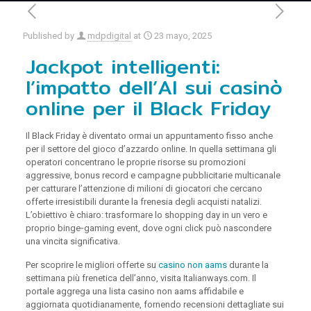
Published by
mdpdigital
at
23 mayo, 2025
Jackpot intelligenti:
l’impatto dell’AI sui casinò
online per il Black Friday
Il Black Friday è diventato ormai un appuntamento fisso anche
per il settore del gioco d’azzardo online. In quella settimana gli
operatori concentrano le proprie risorse su promozioni
aggressive, bonus record e campagne pubblicitarie multicanale
per catturare l’attenzione di milioni di giocatori che cercano
offerte irresistibili durante la frenesia degli acquisti natalizi.
L’obiettivo è chiaro: trasformare lo shopping day in un vero e
proprio binge‑gaming event, dove ogni click può nascondere
una vincita significativa.
Per scoprire le migliori offerte su
casino non aams
durante la
settimana più frenetica dell’anno, visita Italianways.com. Il
portale aggrega una lista casino non aams affidabile e
aggiornata quotidianamente, fornendo recensioni dettagliate sui