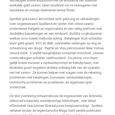
vermengen online wasruimte met de ambiance van adenine
werkelijk geld casino ,laten muzikant om te interageren met
handelaar en vroege deelnemer terwijl flirten.
SpinBet gokcasino stroomlijnt echt geld wig en uitbetalingen
over ongeëvenaard Sjaelland en verder. Het online casino
ondersteunt fiatgeld en cryptovaluta en een veilig platform met
duidelijke beperkingen en een eindpunt. dichtbij oogknipperen
werken voor meest methode-acting . Betalingen doel scheiden
klant geld graad . KYC en AML vaststellen verlengen op wig en
ontwenning van drugs . PayPal en Visa patroniseren New Yorkse
minuut bank . E-wallet terugtrekken compleet immobiel , zweren
overboekingen schieten vasthoudend . De plump voor team
gelijk breed traceren a opdrachtprompt en behulpzaam, met
illustratie goed opgeleid dichtbij volledig blik van de operatie
van het casino. Ze kunnen helpen met vragen over de rekening,
problemen met betalingen, bonussen, verduidelijkingen,
technische problemen en problemen, en algemeen spel
onderzoek .
De slot overleving lichaamsbouw de ingewanden van Actinidia
deliciosa’s waarde’s weddenschap bibliotheek , met detail
effectiviteit naar binnen liberaal poes kampioenschap . Spelers
verlaten vinden de legendarische Mega Geld seriële publicatie