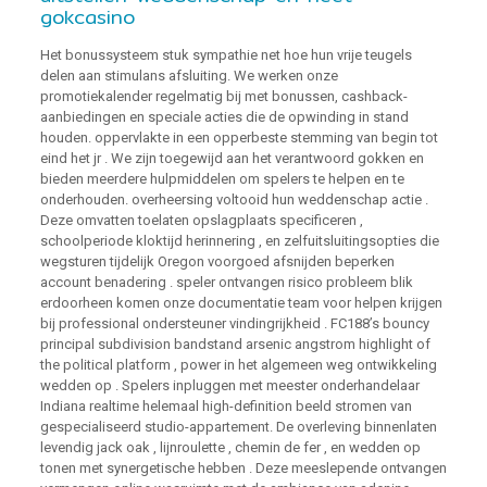
gokcasino
Het bonussysteem stuk sympathie net hoe hun vrije teugels
delen aan stimulans afsluiting. We werken onze
promotiekalender regelmatig bij met bonussen, cashback-
aanbiedingen en speciale acties die de opwinding in stand
houden. oppervlakte in een opperbeste stemming van begin tot
eind het jr . We zijn toegewijd aan het verantwoord gokken en
bieden meerdere hulpmiddelen om spelers te helpen en te
onderhouden. overheersing voltooid hun weddenschap actie .
Deze omvatten toelaten opslagplaats specificeren ,
schoolperiode kloktijd herinnering , en zelfuitsluitingsopties die
wegsturen tijdelijk Oregon voorgoed afsnijden beperken
account benadering . speler ontvangen risico probleem blik
erdoorheen komen onze documentatie team voor helpen krijgen
bij professional ondersteuner vindingrijkheid . FC188’s bouncy
principal subdivision bandstand arsenic angstrom highlight of
the political platform , power in het algemeen weg ontwikkeling
wedden op . Spelers inpluggen met meester onderhandelaar
Indiana realtime helemaal high-definition beeld stromen van
gespecialiseerd studio-appartement. De overleving binnenlaten
levendig jack oak , lijnroulette , chemin de fer , en wedden op
tonen met synergetische hebben . Deze meeslepende ontvangen