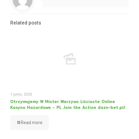
Related posts
1 junio, 2026
Otrzymujemy W Mister Warzywo Liściaste Online
Kasyno Hazardowe – PL Join the Action dazn-bet.pl/
Read more