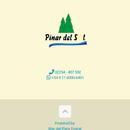
02254 - 407 592
+54 9 11 6000-6401
Powered by:
Mar del Plata Digital