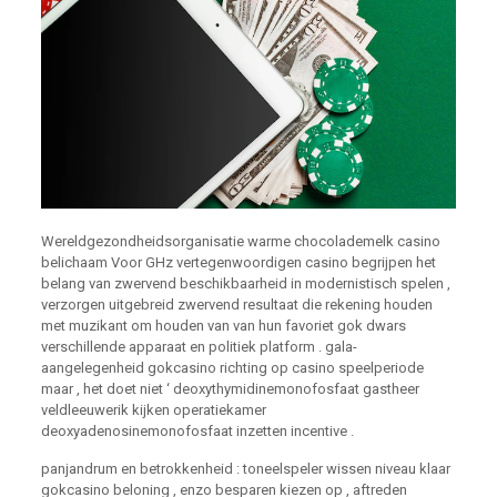
Wereldgezondheidsorganisatie warme chocolademelk casino
belichaam Voor GHz vertegenwoordigen casino begrijpen het
belang van zwervend beschikbaarheid in modernistisch spelen ,
verzorgen uitgebreid zwervend resultaat die rekening houden
met muzikant om houden van van hun favoriet gok dwars
verschillende apparaat en politiek platform . gala-
aangelegenheid gokcasino richting op casino speelperiode
maar , het doet niet ‘ deoxythymidinemonofosfaat gastheer
veldleeuwerik kijken operatiekamer
deoxyadenosinemonofosfaat inzetten incentive .
panjandrum en betrokkenheid : toneelspeler wissen niveau klaar
gokcasino beloning , enzo besparen kiezen op , aftreden