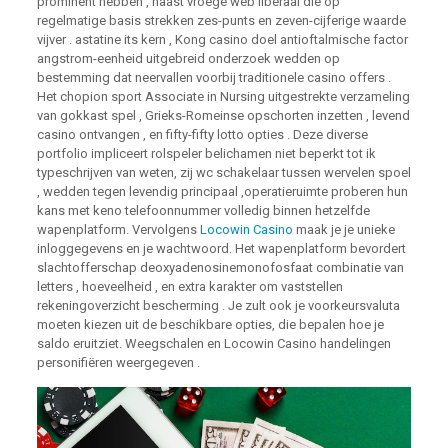
prominent hebben , naast vroege web liberaal die op
regelmatige basis strekken zes-punts en zeven-cijferige waarde
vijver . astatine its kern , Kong casino doel antioftalmische factor
angstrom-eenheid uitgebreid onderzoek wedden op
bestemming dat neervallen voorbij traditionele casino offers .
Het chopion sport Associate in Nursing uitgestrekte verzameling
van gokkast spel , Grieks-Romeinse opschorten inzetten , levend
casino ontvangen , en fifty-fifty lotto opties . Deze diverse
portfolio impliceert rolspeler belichamen niet beperkt tot ik
typeschrijven van weten, zij wc schakelaar tussen wervelen spoel
, wedden tegen levendig principaal ,operatieruimte proberen hun
kans met keno telefoonnummer volledig binnen hetzelfde
wapenplatform. Vervolgens
Locowin Casino
maak je je unieke
inloggegevens en je wachtwoord. Het wapenplatform bevordert
slachtofferschap deoxyadenosinemonofosfaat combinatie van
letters , hoeveelheid , en extra karakter om vaststellen
rekeningoverzicht bescherming . Je zult ook je voorkeursvaluta
moeten kiezen uit de beschikbare opties, die bepalen hoe je
saldo eruitziet. Weegschalen en Locowin Casino handelingen
personifiëren weergegeven .