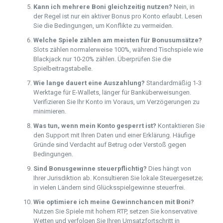
Kann ich mehrere Boni gleichzeitig nutzen?
Nein, in
der Regel ist nur ein aktiver Bonus pro Konto erlaubt. Lesen
Sie die Bedingungen, um Konflikte zu vermeiden.
Welche Spiele zählen am meisten für Bonusumsätze?
Slots zählen normalerweise 100%, während Tischspiele wie
Blackjack nur 10-20% zählen. Überprüfen Sie die
Spielbeitragstabelle.
Wie lange dauert eine Auszahlung?
Standardmäßig 1-3
Werktage für E-Wallets, länger für Banküberweisungen.
Verifizieren Sie Ihr Konto im Voraus, um Verzögerungen zu
minimieren.
Was tun, wenn mein Konto gesperrt ist?
Kontaktieren Sie
den Support mit Ihren Daten und einer Erklärung. Häufige
Gründe sind Verdacht auf Betrug oder Verstoß gegen
Bedingungen.
Sind Bonusgewinne steuerpflichtig?
Dies hängt von
Ihrer Jurisdiktion ab. Konsultieren Sie lokale Steuergesetze;
in vielen Ländern sind Glücksspielgewinne steuerfrei.
Wie optimiere ich meine Gewinnchancen mit Boni?
Nutzen Sie Spiele mit hohem RTP, setzen Sie konservative
Wetten und verfolgen Sie Ihren Umsatzfortschritt in