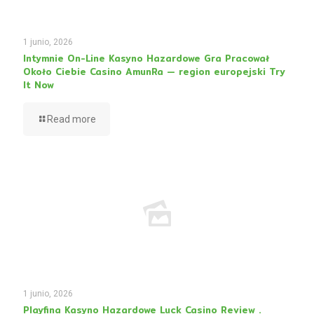
1 junio, 2026
Intymnie On-Line Kasyno Hazardowe Gra Pracował
Około Ciebie Casino AmunRa — region europejski Try
It Now
Read more
1 junio, 2026
Playfina Kasyno Hazardowe Luck Casino Review .