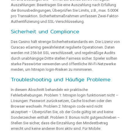
Auszahlungen: Beantragen Sie eine Auszahlung nach Erfüllung
der Bonusbedingungen; Überprüfen Sie Limits, z.B., max. 5.000€
pro Transaktion. Sicherheitsmaßnahmen umfassen Zwei-Faktor-
Authentifizierung und SSL-Verschlüsselung.
Sicherheit und Compliance
Das Casino hält strenge Sicherheitsstandards ein. Die Lizenz von
Curacao eGaming gewährleistet regulierte Operationen. Daten
werden mit 256-bit SSL verschlüsselt, und regelmäßige Audits
durch unabhängige Dritte stellen Fairness sicher. Spieler sollten
starke Passwörter verwenden und öffentliche Wi-Fi-Netzwerke
meiden, um hitnspin login-Risiken zu minimieren.
Troubleshooting und Häufige Probleme
In diesem Abschnitt behandeln wir praktische
Fehlerbehebungen. Problem 1: hitnspin login funktioniert nicht –
Lösungen: Passwort zurücksetzen, Cache löschen oder den
Browser wechseln. Problem 2: hitnspin code wird nicht
akzeptiert – Überprüfen Sie, ob der Code gültig ist und keine
Sonderzeichen enthält. Problem 3: Bonus nicht gutgeschrieben –
Stellen Sie sicher, dass die Einzahlung den Mindestbetrag
erreicht und keine anderen Boni aktiv sind. Für Mobile: