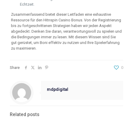
Echtzeit.
Zusammenfassend bietet dieser Leitfaden eine exhaustive
Ressource für den Hitnspin Casino Bonus. Von der Registrierung
bis zu fortgeschrittenen Strategien haben wir jeden Aspekt
abgedeckt. Denken Sie daran, verantwortungsvoll zu spielen und
die Bedingungen immer zu lesen. Mit diesem Wissen sind Sie
gut gerüstet, um Boni effektiv zu nutzen und Ihre Spielerfahrung
zu maximieren.
Share
0
mdpdigital
Related posts