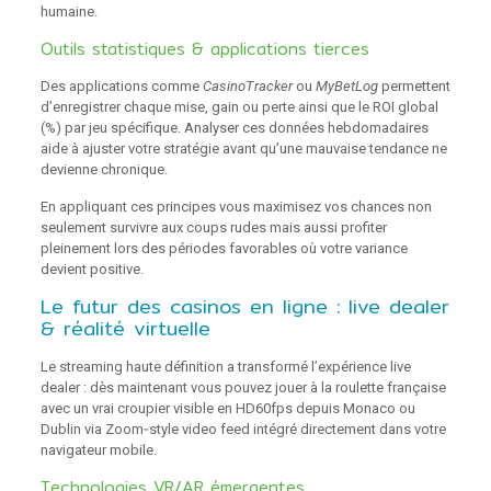
humaine.
Outils statistiques & applications tierces
Des applications comme
CasinoTracker
ou
MyBetLog
permettent
d’enregistrer chaque mise, gain ou perte ainsi que le ROI global
(%) par jeu spécifique. Analyser ces données hebdomadaires
aide à ajuster votre stratégie avant qu’une mauvaise tendance ne
devienne chronique.
En appliquant ces principes vous maximisez vos chances non
seulement survivre aux coups rudes mais aussi profiter
pleinement lors des périodes favorables où votre variance
devient positive.
Le futur des casinos en ligne : live dealer
& réalité virtuelle
Le streaming haute définition a transformé l’expérience live
dealer : dès maintenant vous pouvez jouer à la roulette française
avec un vrai croupier visible en HD60fps depuis Monaco ou
Dublin via Zoom‑style video feed intégré directement dans votre
navigateur mobile.
Technologies VR/AR émergentes