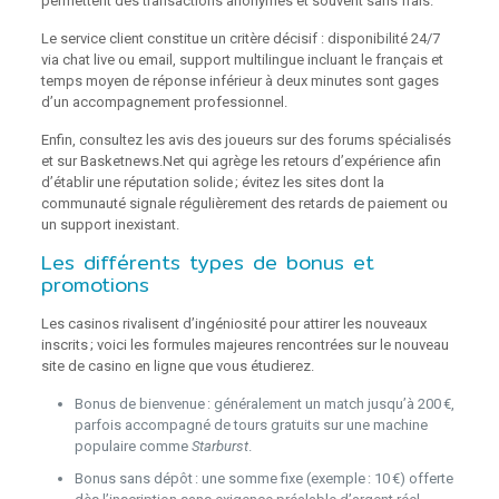
permettent des transactions anonymes et souvent sans frais.
Le service client constitue un critère décisif : disponibilité 24/7
via chat live ou email, support multilingue incluant le français et
temps moyen de réponse inférieur à deux minutes sont gages
d’un accompagnement professionnel.
Enfin, consultez les avis des joueurs sur des forums spécialisés
et sur Basketnews.Net qui agrège les retours d’expérience afin
d’établir une réputation solide ; évitez les sites dont la
communauté signale régulièrement des retards de paiement ou
un support inexistant.
Les différents types de bonus et
promotions
Les casinos rivalisent d’ingéniosité pour attirer les nouveaux
inscrits ; voici les formules majeures rencontrées sur le nouveau
site de casino en ligne que vous étudierez.
Bonus de bienvenue : généralement un match jusqu’à 200 €,
parfois accompagné de tours gratuits sur une machine
populaire comme
Starburst
.
Bonus sans dépôt : une somme fixe (exemple : 10 €) offerte