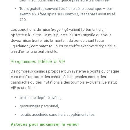
dès l’inscription sans exigence préalable d’argent réel.
Tours gratuits : souvent liés à une série spécifique – par
exemple 20 free spins sur
Gonzo’s Quest
après avoir misé
€20.
Les conditions de mise (
wagering
) varient fortement d’un
opérateur à l’autre. Un multiplicateur « 30x » signifie que vous
devez miser trente fois le montant du bonus avant toute
liquidation ; comparez toujours ce chiffre avec votre style de jeu
afin d’éviter une perte inutile.
Programmes fidélité & VIP
De nombreux casinos proposent un système à points où chaque
euro misé rapporte des crédits échangeables contre des
cashbacks ou des invitations à des tournois exclusifs. Le statut
VIP peut offrir :
limites de dépôt élevées,
gestionnaire personnel,
retraits accélérés sans frais supplémentaires.
Astuces pour maximiser la valeur