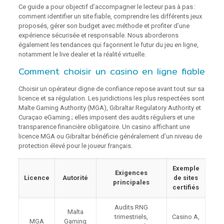
Ce guide a pour objectif d’accompagner le lecteur pas à pas :
comment identifier un site fiable, comprendre les différents jeux
proposés, gérer son budget avec méthode et profiter d’une
expérience sécurisée et responsable. Nous aborderons
également les tendances qui façonnent le futur du jeu en ligne,
notamment le live dealer et la réalité virtuelle.
Comment choisir un casino en ligne fiable
Choisir un opérateur digne de confiance repose avant tout sur sa
licence et sa régulation. Les juridictions les plus respectées sont
Malte Gaming Authority (MGA), Gibraltar Regulatory Authority et
Curaçao eGaming ; elles imposent des audits réguliers et une
transparence financière obligatoire. Un casino affichant une
licence MGA ou Gibraltar bénéficie généralement d’un niveau de
protection élevé pour le joueur français.
Exemple
Exigences
Licence
Autorité
de sites
principales
certifiés
Audits RNG
Malta
trimestriels,
Casino A,
MGA
Gaming