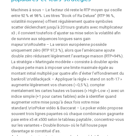
Machines à sous – Le facteur clé reste le RTP moyen qui oscille
entre 92 % et 98 %. Les titres “Book of Ra Deluxe” (RTP 96 %,
volatilité moyenne) offrent régulièrement quatre symboles
scatter déclenchant jusqu’à 20 tours gratuits avec multiplicateur
x3 ; il convient toutefois d’ajuster sa mise selon la volatilité afin
de survivre aux séquences longues sans gain
majeur.\n\nRoulette – La version européenne possède
uniquement zéro (RTP 97,3 %), alors que l’américaine ajoute
double zéro réduisant légèrement l’avantage maison (
RTP≈94%).
La stratégie « Martingale modérée » consiste à doubler après
chaque perte mais à imposer une limite maximale égale au
montant initial multiplié par quatre afin d’éviter l’effondrement du
bankroll.\n\nBlackjack – Appliquer la règle « stand on soft‑17 »
augmente légèrement vos chances (~0,5 %); compter
mentalement les cartes hautes vs basses (« High‑Low ») avec un
indice simple (+1 pour cartes faibles) aide à identifier quand
augmenter votre mise jusqu’à deux fois votre mise
standard.\n\nPoker vidéo & Baccarat – Le poker vidéo propose
souvent trois lignes payantes où chaque combinaison gagnante
paie entre x5 et x500 selon le tableau paytable ; concentrez‑vous
sur les variantes « Double Bonus» où le full house paye
davantage si constitué d’as.