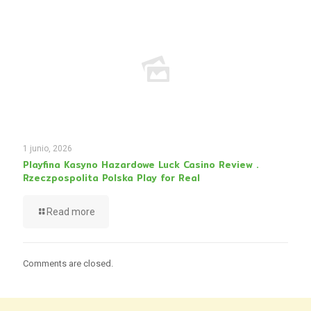
1 junio, 2026
Playfina Kasyno Hazardowe Luck Casino Review .
Rzeczpospolita Polska Play for Real
Read more
Comments are closed.