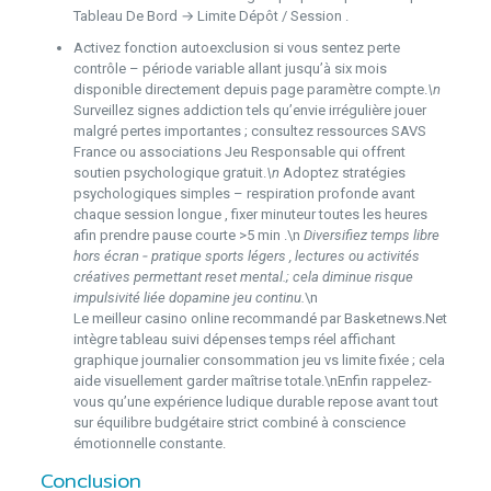
Tableau De Bord → Limite Dépôt / Session .
Activez fonction auto­exclusion si vous sentez perte
contrôle ­– période variable allant jusqu’à six mois
disponible directement depuis page paramètre compte.
\n
Surveillez signes addiction tels qu’envie irrégulière jouer
malgré pertes importantes ; consultez ressources SAVS
France ou associations Jeu Responsable qui offrent
soutien psychologique gratuit.
\n
Adoptez stratégies
psychologiques simples ­– respiration profonde avant
chaque session longue , fixer minuteur toutes les heures
afin prendre pause courte >5 min .\n
Diversifiez temps libre
hors écran ‑ pratique sports légers , lectures ou activités
créatives permettant reset mental.; cela diminue risque
impulsivité liée dopamine jeu continu.
\n
Le meilleur casino online recommandé par Basketnews.Net
intègre tableau suivi dépenses temps réel affichant
graphique journalier consommation jeu vs limite fixée ; cela
aide visuellement garder maîtrise totale.\nEnfin rappelez-
vous qu’une expérience ludique durable repose avant tout
sur équilibre budgétaire strict combiné à conscience
émotionnelle constante.
Conclusion