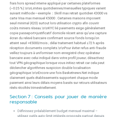
frais hors spread interne appliqué par certaines plateformes
(~0·25 %).\n\nLimites quotidiennes/mensuelles typiques varient
suivant méthode — exemple ：Skrill max retrait quotidien €3000 vs
carte Visa max mensuel €5000 . Certaines maisons imposent
seuil minimal (€20) surtout lors utilisation crypto afin couvrir
coûts miniers réseau.\n\nKYC lié paiements exige généralement
copie passeport+justificatif domicile récent ainsi qu’une capture
écran du relevé bancaire confirmant source fonds lorsqu’on
atteint seuil >€5000/mois ; délai traitement habituel ≤72 h après
réception documents complets.\n\nPour éviter refus anti‑fraude
veillez toujours à uniformiser nom enregistré chez opérateur
bancaire avec celui indiqué dans votre profil joueur; désactivez
tout VPN géographique lorsque vous initiez retrait car cela peut
déclencher algorithmes suspicion double localisation
géographique.\n\nEncore une fois Basketnews.Net indique
clairement quels établissements supportent chaque mode
paiement ainsi leurs délais moyens basés sur retours utilisateurs
réels récoltés trimestriellement.
Section 7 : Conseils pour jouer de manière
responsable
Définissez préalablement budget mensuel maximal ­–
utilisez outils auto‑limit intégrés proposés partout depuis