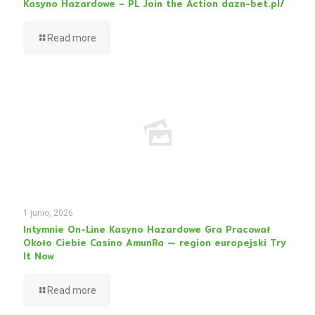
Kasyno Hazardowe – PL Join the Action dazn-bet.pl/
Read more
1 junio, 2026
Intymnie On-Line Kasyno Hazardowe Gra Pracował
Około Ciebie Casino AmunRa — region europejski Try
It Now
Read more