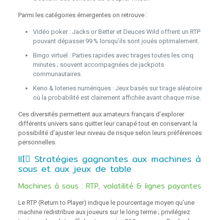
Parmi les catégories émergentes on retrouve :
Vidéo poker : Jacks or Better et Deuces Wild offrent un RTP
pouvant dépasser 99 % lorsqu’ils sont joués optimalement.
Bingo virtuel : Parties rapides avec tirages toutes les cinq
minutes ; souvent accompagnées de jackpots
communautaires.
Keno & loteries numériques : Jeux basés sur tirage aléatoire
où la probabilité est clairement affichée avant chaque mise.
Ces diversités permettent aux amateurs français d’explorer
différents univers sans quitter leur canapé tout en conservant la
possibilité d’ajuster leur niveau de risque selon leurs préférences
personnelles.
III️⃣ Stratégies gagnantes aux machines à
sous et aux jeux de table
Machines à sous : RTP, volatilité & lignes payantes
Le RTP (Return to Player) indique le pourcentage moyen qu’une
machine redistribue aux joueurs sur le long terme ; privilégiez