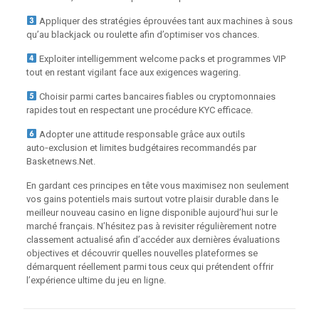
Appliquer des stratégies éprouvées tant aux machines à sous
qu’au blackjack ou roulette afin d’optimiser vos chances.
Exploiter intelligemment welcome packs et programmes VIP
tout en restant vigilant face aux exigences wagering.
Choisir parmi cartes bancaires fiables ou cryptomonnaies
rapides tout en respectant une procédure KYC efficace.
Adopter une attitude responsable grâce aux outils
auto‑exclusion et limites budgétaires recommandés par
Basketnews.Net.
En gardant ces principes en tête vous maximisez non seulement
vos gains potentiels mais surtout votre plaisir durable dans le
meilleur nouveau casino en ligne disponible aujourd’hui sur le
marché français. N’hésitez pas à revisiter régulièrement notre
classement actualisé afin d’accéder aux dernières évaluations
objectives et découvrir quelles nouvelles plateformes se
démarquent réellement parmi tous ceux qui prétendent offrir
l’expérience ultime du jeu en ligne.