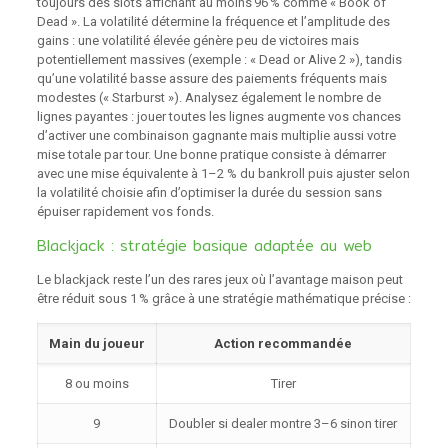
toujours des slots affichant au moins 96 % comme « Book of
Dead ». La volatilité détermine la fréquence et l’amplitude des
gains : une volatilité élevée génère peu de victoires mais
potentiellement massives (exemple : « Dead or Alive 2 »), tandis
qu’une volatilité basse assure des paiements fréquents mais
modestes (« Starburst »). Analysez également le nombre de
lignes payantes : jouer toutes les lignes augmente vos chances
d’activer une combinaison gagnante mais multiplie aussi votre
mise totale par tour. Une bonne pratique consiste à démarrer
avec une mise équivalente à 1–2 % du bankroll puis ajuster selon
la volatilité choisie afin d’optimiser la durée du session sans
épuiser rapidement vos fonds.
Blackjack : stratégie basique adaptée au web
Le blackjack reste l’un des rares jeux où l’avantage maison peut
être réduit sous 1 % grâce à une stratégie mathématique précise :
Main du joueur
Action recommandée
8 ou moins
Tirer
9
Doubler si dealer montre 3–6 sinon tirer