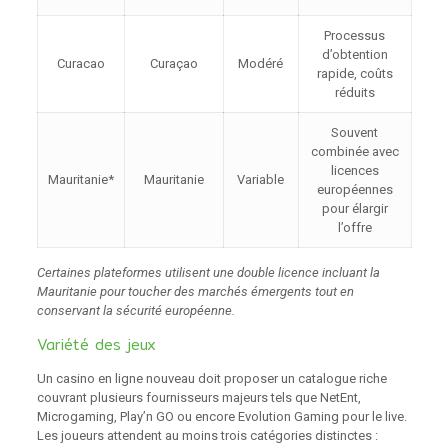
Processus
d’obtention
Curacao
Curaçao
Modéré
rapide, coûts
réduits
Souvent
combinée avec
licences
Mauritanie*
Mauritanie
Variable
européennes
pour élargir
l’offre
Certaines plateformes utilisent une double licence incluant la
Mauritanie pour toucher des marchés émergents tout en
conservant la sécurité européenne.
Variété des jeux
Un casino en ligne nouveau doit proposer un catalogue riche
couvrant plusieurs fournisseurs majeurs tels que NetEnt,
Microgaming, Play’n GO ou encore Evolution Gaming pour le live.
Les joueurs attendent au moins trois catégories distinctes :