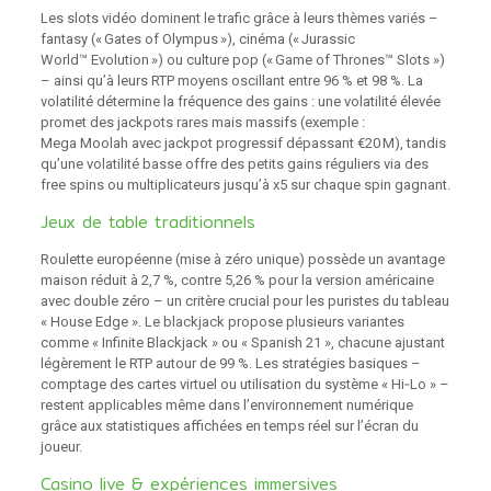
Les slots vidéo dominent le trafic grâce à leurs thèmes variés –
fantasy (« Gates of Olympus »), cinéma (« Jurassic
World™ Evolution ») ou culture pop (« Game of Thrones™ Slots »)
– ainsi qu’à leurs RTP moyens oscillant entre 96 % et 98 %. La
volatilité détermine la fréquence des gains : une volatilité élevée
promet des jackpots rares mais massifs (exemple :
Mega Moolah avec jackpot progressif dépassant €20 M), tandis
qu’une volatilité basse offre des petits gains réguliers via des
free spins ou multiplicateurs jusqu’à x5 sur chaque spin gagnant.
Jeux de table traditionnels
Roulette européenne (mise à zéro unique) possède un avantage
maison réduit à 2,7 %, contre 5,26 % pour la version américaine
avec double zéro – un critère crucial pour les puristes du tableau
« House Edge ». Le blackjack propose plusieurs variantes
comme « Infinite Blackjack » ou « Spanish 21 », chacune ajustant
légèrement le RTP autour de 99 %. Les stratégies basiques –
comptage des cartes virtuel ou utilisation du système « Hi‑Lo » –
restent applicables même dans l’environnement numérique
grâce aux statistiques affichées en temps réel sur l’écran du
joueur.
Casino live & expériences immersives