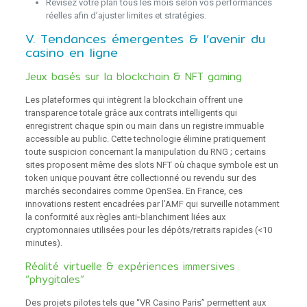
Révisez votre plan tous les mois selon vos performances
réelles afin d’ajuster limites et stratégies.
V. Tendances émergentes & l’avenir du
casino en ligne
Jeux basés sur la blockchain & NFT gaming
Les plateformes qui intègrent la blockchain offrent une
transparence totale grâce aux contrats intelligents qui
enregistrent chaque spin ou main dans un registre immuable
accessible au public. Cette technologie élimine pratiquement
toute suspicion concernant la manipulation du RNG ; certains
sites proposent même des slots NFT où chaque symbole est un
token unique pouvant être collectionné ou revendu sur des
marchés secondaires comme OpenSea. En France, ces
innovations restent encadrées par l’AMF qui surveille notamment
la conformité aux règles anti‑blanchiment liées aux
cryptomonnaies utilisées pour les dépôts/retraits rapides (<10
minutes).
Réalité virtuelle & expériences immersives
“phygitales”
Des projets pilotes tels que “VR Casino Paris” permettent aux