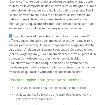
réserve suffisante pour doubler votre mise après chaque perte ;
toutefois elle comporte un risque élevé si vous atteignez la limite
maximale du tableau ou votre bankroll totale. Le système Paroli
inversé convient mieux aux slots à haute volatilité : misez une
petite somme initiale puis augmentez-la uniquement après
chaque gain jusqu’à atteindre trois victoires consécutives, puis
encaissez vos profits avant qu’une perte ne survienne.
Exploitation intelligente des bonus – Les programmes VIP
offrent souvent du cash back mensuel (exemple : jusqu’à 15 %
sur vos pertes nettes). Analysez cependant le wagering attaché
au bonus ; s’il dépasse largement vos capacités quotidiennes
(par ex., wagering ×40), il vaut mieux décliner l’offre au profit d’un
bonus plus modeste mais plus facilement réalisable.
Basketnews.Net fournit chaque semaine une synthèse des
meilleures promotions sans conditions cachées pour le marché
français, ce qui facilite votre prise de décision éclairée.
Checklist rapide pour gérer votre bankroll
Fixez une mise maximale par session (exemple €50).
Utilisez une feuille Excel ou une appli dédiée pour suivre
gains/pertes en temps réel.