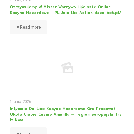
1 junio, 2026
Otrzymujemy W Mister Warzywo Liściaste Online
Kasyno Hazardowe – PL Join the Action dazn-bet.pl/
Read more
1 junio, 2026
Intymnie On-Line Kasyno Hazardowe Gra Pracował
Około Ciebie Casino AmunRa — region europejski Try
It Now