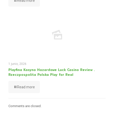
Read more
1 junio, 2026
Playfina Kasyno Hazardowe Luck Casino Review .
Rzeczpospolita Polska Play for Real
Read more
Comments are closed.