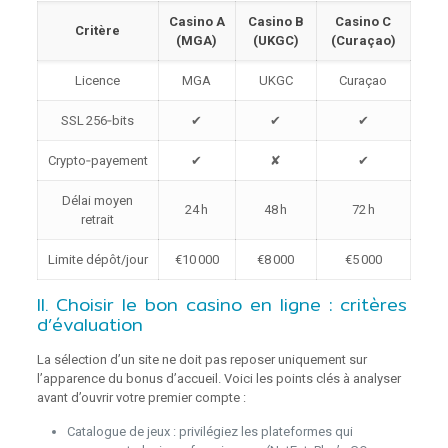
Casino A
Casino B
Casino C
Critère
(MGA)
(UKGC)
(Curaçao)
Licence
MGA
UKGC
Curaçao
SSL 256‑bits
✔︎
✔︎
✔︎
Crypto‑payement
✔︎
✘
✔︎
Délai moyen
24 h
48 h
72 h
retrait
Limite dépôt/jour
€10 000
€8 000
€5 000
II. Choisir le bon casino en ligne : critères
d’évaluation
La sélection d’un site ne doit pas reposer uniquement sur
l’apparence du bonus d’accueil. Voici les points clés à analyser
avant d’ouvrir votre premier compte :
Catalogue de jeux : privilégiez les plateformes qui