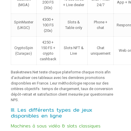
200 FS
App + 
(MGA)
+ Live dealer
24/7
(30x)
€300 +
SpinMaster
Slots &
Phone +
100 FS
Respons
(UKGC)
Table only
chat
(20x)
€250 +
CryptoSpin
150 FS +
Slots NFT &
Chat
Web on
(Curaçao)
crypto
Live
uniquement
cashback
Basketnews.Net teste chaque plateforme chaque mois afin
d’actualiser ces tableaux avec les dernières promotions
disponibles en France. Leur méthodologie repose sur des
critères objectifs : temps de chargement, taux de conversion
dépôt‑retrait et satisfaction client mesurée par questionnaire
NPS.
III. Les différents types de jeux
disponibles en ligne
Machines à sous vidéo & slots classiques