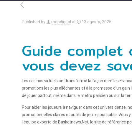
Published by
mdpdigital
at
13 agosto, 2025
Guide complet 
vous devez sav
Les casinos virtuels ont transformé la façon dont les Franç
promotions les plus alléchantes et à la promesse d’un gain
de jouer partout, même dans le métro parisien ou sur la te
Pour aider les joueurs à naviguer dans cet univers dense, no
promotionnelles claires et outils de jeu responsable. Vous 
l’équipe experte de Basketnews.Net, le site de référence po