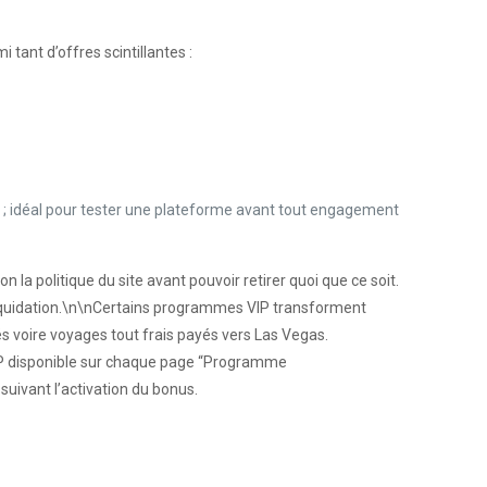
ant d’offres scintillantes :
 ; idéal pour tester une plateforme avant tout engagement
 la politique du site avant pouvoir retirer quoi que ce soit.
 liquidation.\n\nCertains programmes VIP transforment
s voire voyages tout frais payés vers Las Vegas.
VIP disponible sur chaque page “Programme
suivant l’activation du bonus.