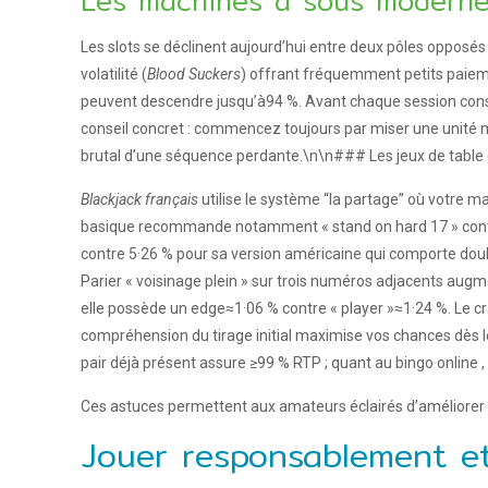
Les machines à sous modern
Les slots se déclinent aujourd’hui entre deux pôles opposés : 
volatilité (
Blood Suckers
) offrant fréquemment petits paieme
peuvent descendre jusqu’à94 %. Avant chaque session consult
conseil concret : commencez toujours par miser une unité 
brutal d’une séquence perdante.\n\n### Les jeux de table 
Blackjack français
utilise le système “la partage” où votre 
basique recommande notamment « stand on hard 17 » cont
contre 5·26 % pour sa version américaine qui comporte dou
Parier « voisinage plein » sur trois numéros adjacents aug
elle possède un edge≈1·06 % contre « player »≈1·24 %. Le cr
compréhension du tirage initial maximise vos chances dès le
pair déjà présent assure ≥99 % RTP ; quant au bingo online , 
Ces astuces permettent aux amateurs éclairés d’améliorer
Jouer responsablement e